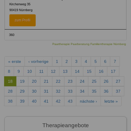
Kirchenweg 35
90419 Nürnberg
zum Profil
360
Paartherapie Paarberatung Familientherapie Nürnberg
« erste
‹ vorherige
1
2
3
4
5
6
7
8
9
10
11
12
13
14
15
16
17
18
19
20
21
22
23
24
25
26
27
28
29
30
31
32
33
34
35
36
37
38
39
40
41
42
43
nächste ›
letzte »
Therapieangebote