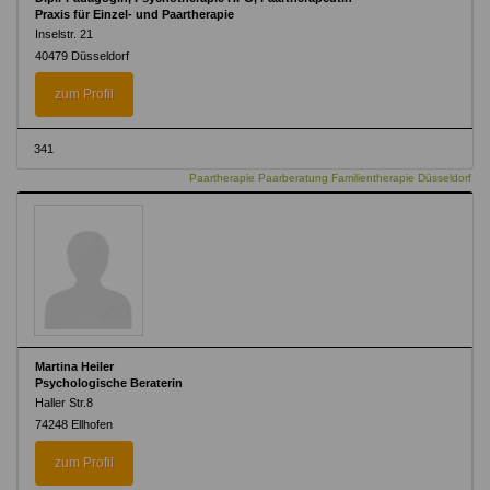
Praxis für Einzel- und Paartherapie
Inselstr. 21
40479 Düsseldorf
zum Profil
341
Paartherapie Paarberatung Familientherapie Düsseldorf
Martina Heiler
Psychologische Beraterin
Haller Str.8
74248 Ellhofen
zum Profil