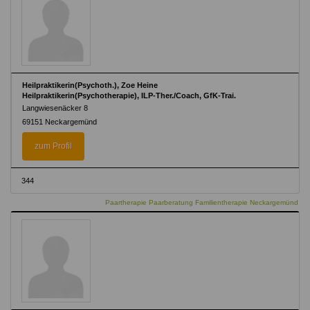
Heilpraktikerin(Psychoth.), Zoe Heine
Heilpraktikerin(Psychotherapie), ILP-Ther./Coach, GfK-Trai.
Langwiesenäcker 8
69151 Neckargemünd
zum Profil
344
Paartherapie Paarberatung Familientherapie Neckargemünd