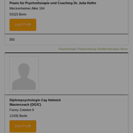
Praxis für Psychotherapie und Coaching Dr. Julia Helfer
Meckenheimer Allee 164
53115 Bonn
zum Profil
350
Paartherapie Paarberatung Familientherapie Bonn
Diplompsychologin Cay Helmich
Mastercoach (DGfC)
Fanny Zobelstr.9
12435 Berlin
zum Profil