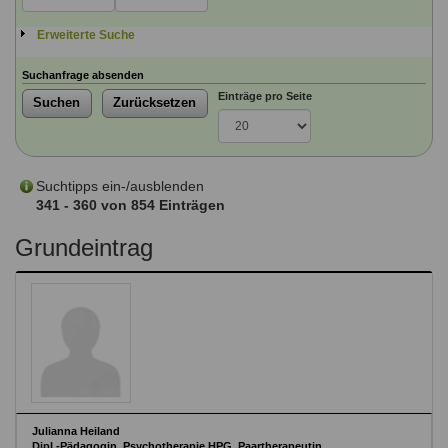
Ausbildungsinstitute
Sitemap
Formular zur Registrierung
Familienthemen
Qualitätssicherung
Erweiterte Suche
Fortbildungen
Links
Qualität unserer Therapeuten
Information über Qualifikation
Suchanfrage absenden
Systemischer Ansatz
Einträge pro Seite
Suchen
Zurücksetzen
Liste der Fachverbände
Veranstaltungen
Benutzername
*
Seminare und Kurse
Suchtipps ein-/ausblenden
Fortbildungen
341 - 360 von 854 Einträgen
Passwort
*
Grundeintrag
vergessen?
Anmelden
Julianna Heiland
Dipl.-Pädagogin, Psychotherapie HPG, Paartherapeutin