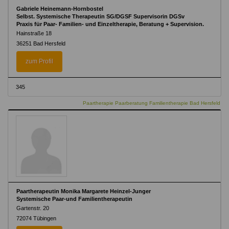
Gabriele Heinemann-Hornbostel
Selbst. Systemische Therapeutin SG/DGSF Supervisorin DGSv
Praxis für Paar- Familien- und Einzeltherapie, Beratung + Supervision.
Hainstraße 18
36251 Bad Hersfeld
zum Profil
345
Paartherapie Paarberatung Familientherapie Bad Hersfeld
Paartherapeutin Monika Margarete Heinzel-Junger
Systemische Paar-und Familientherapeutin
Gartenstr. 20
72074 Tübingen