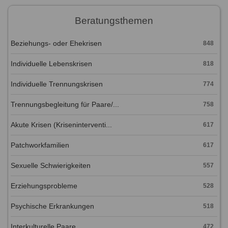
Beratungsthemen
Beziehungs- oder Ehekrisen
848
Individuelle Lebenskrisen
818
Individuelle Trennungskrisen
774
Trennungsbegleitung für Paare/...
758
Akute Krisen (Kriseninterventi...
617
Patchworkfamilien
617
Sexuelle Schwierigkeiten
557
Erziehungsprobleme
528
Psychische Erkrankungen
518
Interkulturelle Paare
472