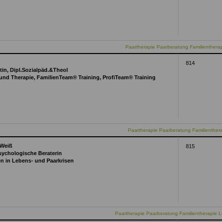
Paartherapie Paarberatung Familientherap
814
in, Dipl.Sozialpäd.&Theol
und Therapie, FamilienTeam® Training, ProfiTeam® Training
Paartherapie Paarberatung Familienther
 Weiß
815
sychologische Beraterin
en in Lebens- und Paarkrisen
Paartherapie Paarberatung Familientherapie 