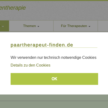
ientherapie
e
Themen
Für Therapeuten
Über u
paarther
thoden
Themen
Qualität
paartherapeut-finden.de
Datens
rapie / Paarberatung / Familientherapie finden
Wir nehe
Wir verwenden nur technisch notwendige Cookies
amilientherapie finden
AGB
Details zu den Cookies
Allgeme
Impre
OK
Sitem
Links