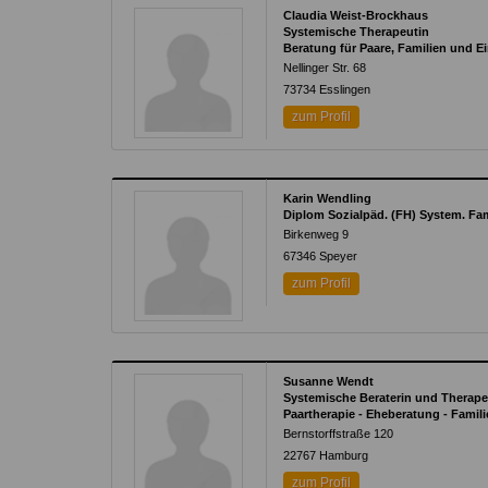
Claudia Weist-Brockhaus
Systemische Therapeutin
Beratung für Paare, Familien und 
Nellinger Str. 68
73734 Esslingen
zum Profil
Karin Wendling
Diplom Sozialpäd. (FH) System. Fa
Birkenweg 9
67346 Speyer
zum Profil
Susanne Wendt
Systemische Beraterin und Therape
Paartherapie - Eheberatung - Famil
Bernstorffstraße 120
22767 Hamburg
zum Profil