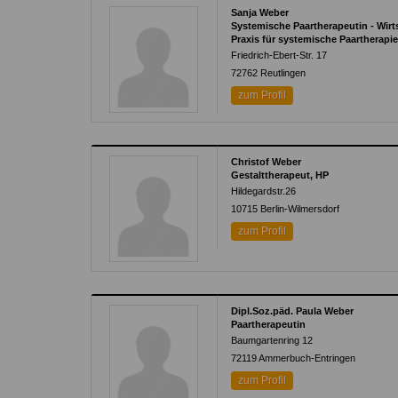
Sanja Weber
Systemische Paartherapeutin - Wir
Praxis für systemische Paartherapie
Friedrich-Ebert-Str. 17
72762 Reutlingen
zum Profil
Christof Weber
Gestalttherapeut, HP
Hildegardstr.26
10715 Berlin-Wilmersdorf
zum Profil
Dipl.Soz.päd. Paula Weber
Paartherapeutin
Baumgartenring 12
72119 Ammerbuch-Entringen
zum Profil