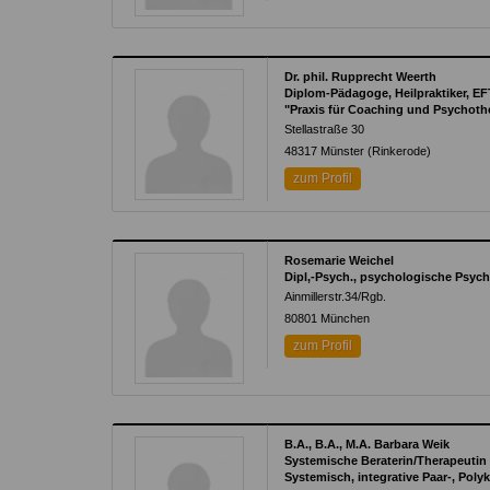
Dr. phil. Rupprecht Weerth
Diplom-Pädagoge, Heilpraktiker, E
"Praxis für Coaching und Psychoth
Stellastraße 30
48317 Münster (Rinkerode)
zum Profil
Rosemarie Weichel
Dipl,-Psych., psychologische Psyc
Ainmillerstr.34/Rgb.
80801 München
zum Profil
B.A., B.A., M.A. Barbara Weik
Systemische Beraterin/Therapeutin
Systemisch, integrative Paar-, Poly