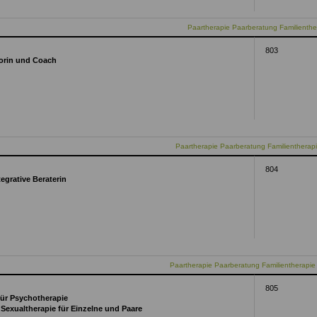
Paartherapie Paarberatung Familienther
803
sorin und Coach
Paartherapie Paarberatung Familienthera
804
egrative Beraterin
Paartherapie Paarberatung Familientherapie
805
 für Psychotherapie
 Sexualtherapie für Einzelne und Paare