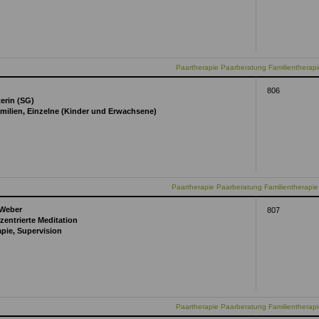
Paartherapie Paarberatung Familientherapi
806
erin (SG)
milien, Einzelne (Kinder und Erwachsene)
Paartherapie Paarberatung Familientherapie
 Weber
807
zentrierte Meditation
apie, Supervision
Paartherapie Paarberatung Familientherap