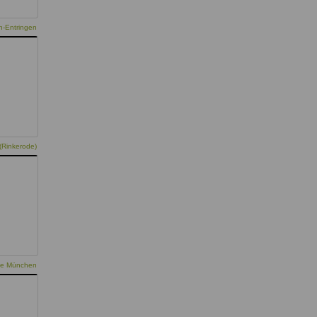
h-Entringen
(Rinkerode)
pie München