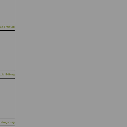
ie Freiburg
apie Böbing
Ludwigsburg