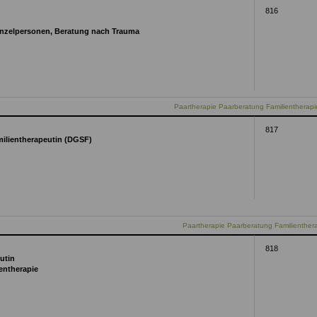
816
Einzelpersonen, Beratung nach Trauma
Paartherapie Paarberatung Familientherapi
817
milientherapeutin (DGSF)
Paartherapie Paarberatung Familienther
818
utin
ientherapie