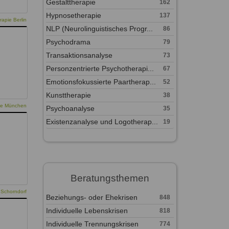
Gestalttherapie
162
Hypnosetherapie
137
apie Berlin
NLP (Neurolinguistisches Progr...
86
Psychodrama
79
Transaktionsanalyse
73
Personzentrierte Psychotherapi...
67
Emotionsfokussierte Paartherap...
52
Kunsttherapie
38
pie München
Psychoanalyse
35
Existenzanalyse und Logotherap...
19
Beratungsthemen
 Schorndorf
Beziehungs- oder Ehekrisen
848
Individuelle Lebenskrisen
818
Individuelle Trennungskrisen
774