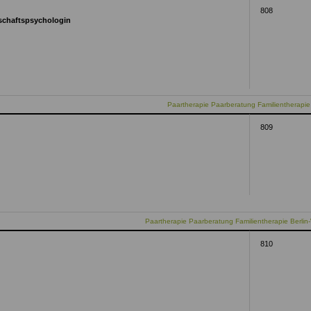
808
tschaftspsychologin
Paartherapie Paarberatung Familientherapie
809
Paartherapie Paarberatung Familientherapie Berlin-
810