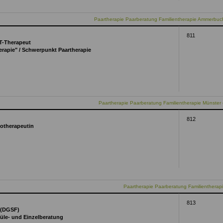
Paartherapie Paarberatung Familientherapie Ammerbuc
811
FT-Therapeut
erapie" / Schwerpunkt Paartherapie
Paartherapie Paarberatung Familientherapie Münster 
812
hotherapeutin
Paartherapie Paarberatung Familienthera
813
 (DGSF)
küle- und Einzelberatung