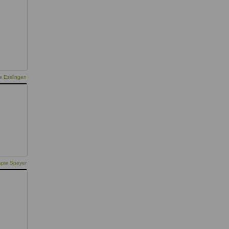
e Esslingen
apie Speyer