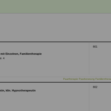
801
 mit Einzelnen, Familientherapie
r. 4
Paartherapie Paarberatung Familienther
802
tin, klin. Hypnotherapeutin