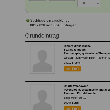
Kontakt
Angebot
auf.
Therapeutenliste
Zum Kontaktformular
nach
Methode
Suchtipps ein-/ausblenden
801 - 820 von 854 Einträgen
Therapeutenliste
nach
Grundeintrag
Themen
Diplom Ulrike Wache
Sozialpädagogin
Paartherapie, systemische Therapie
c/o zeiTRaum Walle, Ritter-Raschen-St
28219 Bremen
zum Profil
Dr. Ute Wachowius
Psychologin, systemische Therapeu
Paar- und Einzeltherapie
Silvio-Meier-Str. 12
10247 Berlin
zum Profil