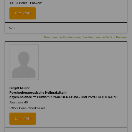
13187 Berlin - Pankow
zum Profil
576
Paartherapie Paarberatung Familientherapie Berlin - Pankow
Birgitt Müller
Psychotherapeutische Heilpraktikerin
psych.balance *** Praxis für PAARBERATUNG und PSYCHOTHERAPIE
Alsstraße 40
53227 Bonn-Oberkassel
zum Profil