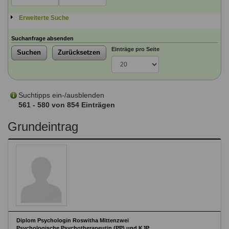
Ausbildungsinstitute
Sitemap
Formular zur Registrierung
Familienthemen
Qualitätssicherung
Erweiterte Suche
Fortbildungen
Links
Qualität unserer Therapeuten
Information über Qualifikation
Suchanfrage absenden
Systemischer Ansatz
Einträge pro Seite
Suchen
Zurücksetzen
Liste der Fachverbände
Veranstaltungen
Benutzername
*
Seminare und Kurse
Suchtipps ein-/ausblenden
Fortbildungen
561 - 580 von 854 Einträgen
Passwort
*
Grundeintrag
vergessen?
Anmelden
Diplom Psychologin Roswitha Mittenzwei
Psychologische Psychotherapeutin (PP) und KJP