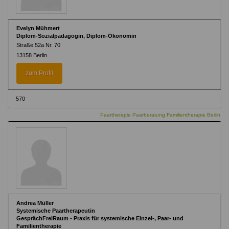
Evelyn Mühmert
Diplom-Sozialpädagogin, Diplom-Ökonomin
Straße 52a Nr. 70
13158 Berlin
zum Profil
570
Paartherapie Paarberatung Familientherapie Berlin
Andrea Müller
Systemische Paartherapeutin
GesprächFreiRaum - Praxis für systemische Einzel-, Paar- und
Familientherapie