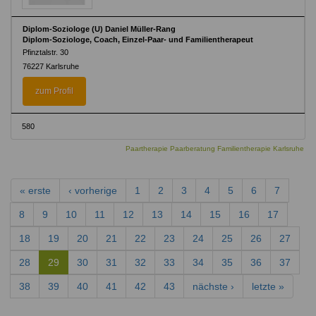
Diplom-Soziologe (U) Daniel Müller-Rang
Diplom-Soziologe, Coach, Einzel-Paar- und Familientherapeut
Pfinztalstr. 30
76227 Karlsruhe
zum Profil
580
Paartherapie Paarberatung Familientherapie Karlsruhe
« erste
‹ vorherige
1
2
3
4
5
6
7
8
9
10
11
12
13
14
15
16
17
18
19
20
21
22
23
24
25
26
27
28
29
30
31
32
33
34
35
36
37
38
39
40
41
42
43
nächste ›
letzte »