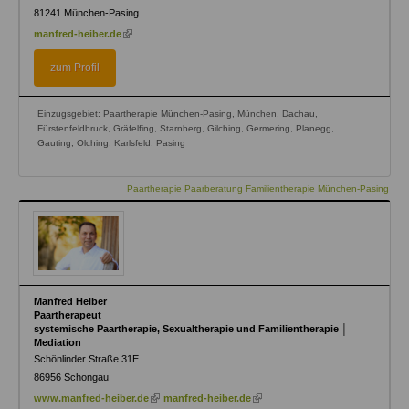
81241
München-Pasing
(link
manfred-heiber.de
is
external)
zum Profil
Einzugsgebiet: Paartherapie München-Pasing, München, Dachau,
Fürstenfeldbruck, Gräfelfing, Starnberg, Gilching, Germering, Planegg,
Gauting, Olching, Karlsfeld, Pasing
Paartherapie Paarberatung Familientherapie München-Pasing
Manfred Heiber
Paartherapeut
systemische Paartherapie, Sexualtherapie und Familientherapie │
Mediation
Schönlinder Straße 31E
86956
Schongau
(link
(link
www.manfred-heiber.de
manfred-heiber.de
is
is