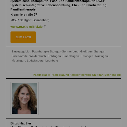
Systemische Therapeutin, Paar- und Familientherapeutin DGSF
Systemisch-integrative Lebensberatung, Ehe- und Paarberatung,
Familientherapie
Kremmlerstraße 67
70597
Stuttgart-Sonnenberg
(link
www.praxis-griffel.de
is
external)
zum Profil
Einzugsgebiet: Paartherapie Stuttgart-Sonnenberg, Großraum Stuttgart,
Fildervororte, Waldenbuch, Böblingen, Sindelfingen, Esslingen, Nürtingen,
Metzingen, Ludwigsburg, Leonberg
Paartherapie Paarberatung Familientherapie Stuttgart-Sonnenberg
Birgit Häußler