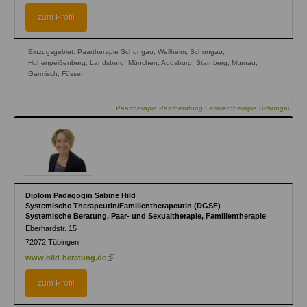
external)
external)
zum Profil
Einzugsgebiet: Paartherapie Schongau, Weilheim, Schongau,
Hohenpeißenberg, Landsberg, München, Augsburg, Starnberg, Murnau,
Garmisch, Füssen
Paartherapie Paarberatung Familientherapie Schongau
Diplom Pädagogin Sabine Hild
Systemische Therapeutin/Familientherapeutin (DGSF)
Systemische Beratung, Paar- und Sexualtherapie, Familientherapie
Eberhardstr. 15
72072
Tübingen
(link
www.hild-beratung.de
is
external)
zum Profil