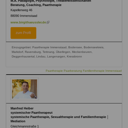
M.A. Pädagogik, Psychologie, Theaterwissenschaften
Beratung, Coaching, Paartherapie
Kapellenweg 46
88090
Immenstaad
(link
www.birgithaeussler.de
is
external)
zum Profil
Einzugsgebiet: Paartherapie Immenstaad, Bodensee, Bodenseekreis,
Markdorf, Ravensburg, Tettnang, Überlingen, Meckenbeuren,
Deggenhausertal, Lindau, Langenargen, Kressbronn
Paartherapie Paarberatung Familientherapie Immenstaad
Manfred Heiber
systemischer Paartherapeut
systemische Paartherapie, Sexualtherapie und Familientherapie │
Mediation
Gleichmannstraße 1