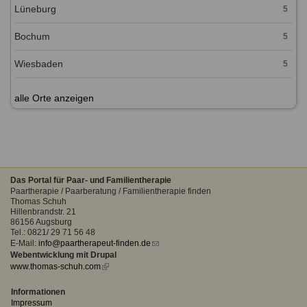
Lüneburg
5
Bochum
5
Wiesbaden
5
alle Orte anzeigen
Das Portal für Paar- und Familientherapie
Paartherapie / Paarberatung / Familientherapie finden
Thomas Schuh
Hillenbrandstr. 21
86156 Augsburg
Tel.: 0821/ 29 71 56 48
E-Mail:
info@paartherapeut-finden.de
(link
Webentwicklung mit Drupal
sends
www.thomas-schuh.com
(link
e-
is
mail)
external)
Informationen
Impressum