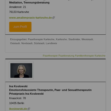
Mediation, Trennungsberatung
Amalienstr. 21
76133
Karlsruhe
(link
www.amalienpraxis-karlsruhe.de
is
external)
zum Profil
Einzugsgebiet: Paartherapie Karlsruhe, Karlsruhe, Stadtmitte, Weststadt,
Oststadt, Nordstadt, Südstadt, Landkreis
Paartherapie Paarberatung Familientherapie Karlsruhe
Ina Koslowski
Emotionsfokussierte Therapeutin, Paar- und Sexualtherapeutin
Privatpraxis Ina Koslowski
Knaackstr. 78
10435
Berlin
(link
ikoslowski.de