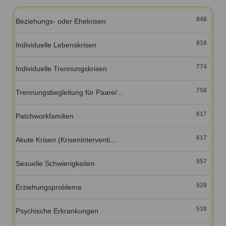
Ausbildungsinstitute
Sitemap
Formular zur Registrierung
Familienthemen
Qualitätssicherung
848
Beziehungs- oder Ehekrisen
Fortbildungen
Links
Qualität unserer Therapeuten
Information über Qualifikation
Systemischer Ansatz
818
Individuelle Lebenskrisen
Liste der Fachverbände
774
Individuelle Trennungskrisen
Veranstaltungen
Benutzername
*
Seminare und Kurse
758
Trennungsbegleitung für Paare/...
Fortbildungen
Passwort
*
617
Patchworkfamilien
vergessen?
617
Akute Krisen (Kriseninterventi...
Anmelden
557
Sexuelle Schwierigkeiten
528
Erziehungsprobleme
518
Psychische Erkrankungen