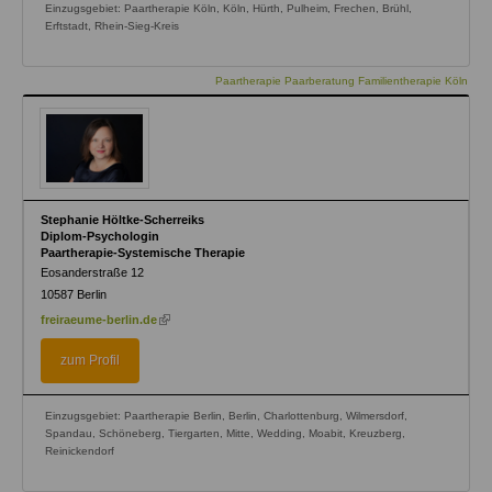
Einzugsgebiet: Paartherapie Köln, Köln, Hürth, Pulheim, Frechen, Brühl,
Erftstadt, Rhein-Sieg-Kreis
Paartherapie Paarberatung Familientherapie Köln
Stephanie Höltke-Scherreiks
Diplom-Psychologin
Paartherapie-Systemische Therapie
Eosanderstraße 12
10587
Berlin
(link
freiraeume-berlin.de
is
external)
zum Profil
Einzugsgebiet: Paartherapie Berlin, Berlin, Charlottenburg, Wilmersdorf,
Spandau, Schöneberg, Tiergarten, Mitte, Wedding, Moabit, Kreuzberg,
Reinickendorf