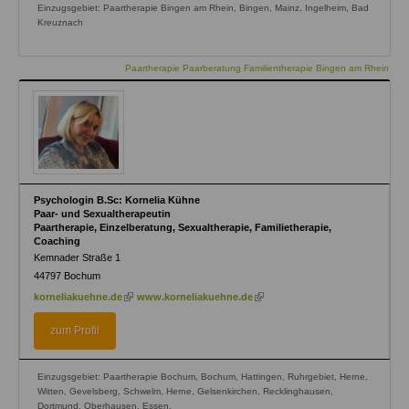
Einzugsgebiet: Paartherapie Bingen am Rhein, Bingen, Mainz, Ingelheim, Bad
Kreuznach
Paartherapie Paarberatung Familientherapie Bingen am Rhein
Psychologin B.Sc: Kornelia Kühne
Paar- und Sexualtherapeutin
Paartherapie, Einzelberatung, Sexualtherapie, Familietherapie,
Coaching
Kemnader Straße 1
44797
Bochum
(link
(link
korneliakuehne.de
www.korneliakuehne.de
is
is
external)
external)
zum Profil
Einzugsgebiet: Paartherapie Bochum, Bochum, Hattingen, Ruhrgebiet, Herne,
Witten, Gevelsberg, Schwelm, Herne, Gelsenkirchen, Recklinghausen,
Dortmund, Oberhausen, Essen,