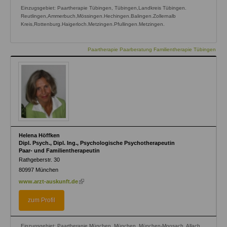
Einzugsgebiet: Paartherapie Tübingen, Tübingen,Landkreis Tübingen.
Reutlingen,Ammerbuch,Mössingen.Hechingen.Balingen.Zollernalb
Kreis,Rottenburg.Haigerloch.Metzingen.Pfullingen.Metzingen.
Paartherapie Paarberatung Familientherapie Tübingen
Helena Höffken
Dipl. Psych., Dipl. Ing., Psychologische Psychotherapeutin
Paar- und Familientherapeutin
Rathgeberstr. 30
80997
München
(link
www.arzt-auskunft.de
is
external)
zum Profil
Einzugsgebiet: Paartherapie München, München, München-Moosach, Allach,