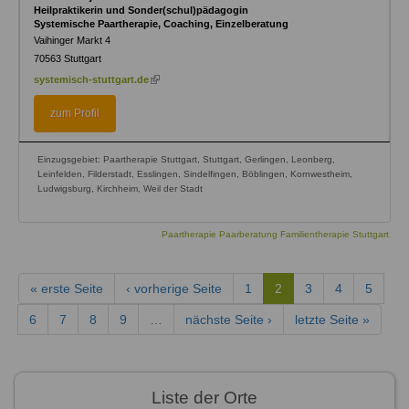
Heilpraktikerin und Sonder(schul)pädagogin
Systemische Paartherapie, Coaching, Einzelberatung
Vaihinger Markt 4
70563
Stuttgart
(link
systemisch-stuttgart.de
is
external)
zum Profil
Einzugsgebiet: Paartherapie Stuttgart, Stuttgart, Gerlingen, Leonberg,
Leinfelden, Filderstadt, Esslingen, Sindelfingen, Böblingen, Kornwestheim,
Ludwigsburg, Kirchheim, Weil der Stadt
Paartherapie Paarberatung Familientherapie Stuttgart
« erste Seite
‹ vorherige Seite
1
2
3
4
5
6
7
8
9
…
nächste Seite ›
letzte Seite »
Liste der Orte