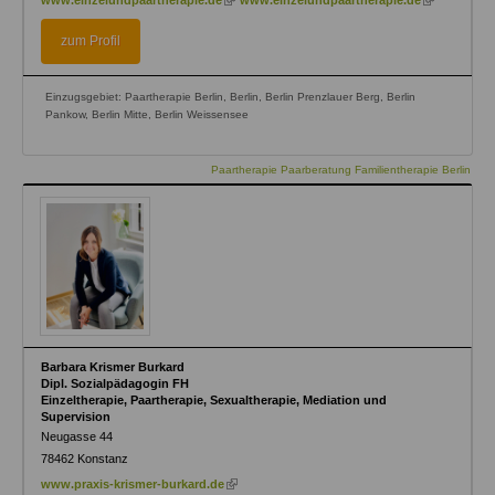
www.einzelundpaartherapie.de
www.einzelundpaartherapie.de
is
is
external)
external)
zum Profil
Einzugsgebiet: Paartherapie Berlin, Berlin, Berlin Prenzlauer Berg, Berlin
Pankow, Berlin Mitte, Berlin Weissensee
Paartherapie Paarberatung Familientherapie Berlin
Barbara Krismer Burkard
Dipl. Sozialpädagogin FH
Einzeltherapie, Paartherapie, Sexualtherapie, Mediation und
Supervision
Neugasse 44
78462
Konstanz
(link
www.praxis-krismer-burkard.de