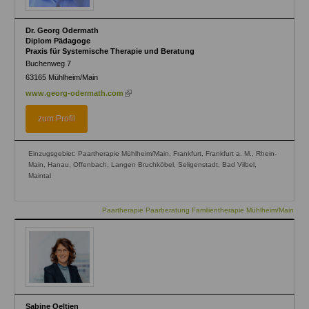
Dr. Georg Odermath
Diplom Pädagoge
Praxis für Systemische Therapie und Beratung
Buchenweg 7
63165
Mühlheim/Main
(link
www.georg-odermath.com
is
external)
zum Profil
Einzugsgebiet: Paartherapie Mühlheim/Main, Frankfurt, Frankfurt a. M., Rhein-
Main, Hanau, Offenbach, Langen Bruchköbel, Seligenstadt, Bad Vilbel,
Maintal
Paartherapie Paarberatung Familientherapie Mühlheim/Main
Sabine Oeltjen