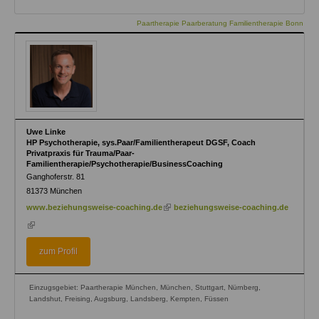
Paartherapie Paarberatung Familientherapie Bonn
Uwe Linke
HP Psychotherapie, sys.Paar/Familientherapeut DGSF, Coach
Privatpraxis für Trauma/Paar-
Familientherapie/Psychotherapie/BusinessCoaching
Ganghoferstr. 81
81373
München
(link
www.beziehungsweise-coaching.de
beziehungsweise-coaching.de
is
(link
external)
is
external)
zum Profil
Einzugsgebiet: Paartherapie München, München, Stuttgart, Nürnberg,
Landshut, Freising, Augsburg, Landsberg, Kempten, Füssen