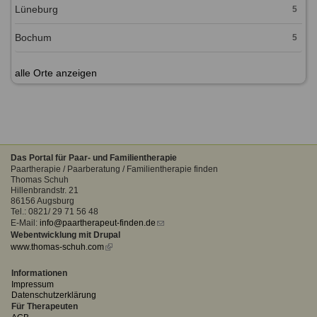
Lüneburg
5
Bochum
5
alle Orte anzeigen
Das Portal für Paar- und Familientherapie
Paartherapie / Paarberatung / Familientherapie finden
Thomas Schuh
Hillenbrandstr. 21
86156 Augsburg
Tel.: 0821/ 29 71 56 48
E-Mail:
info@paartherapeut-finden.de
(link
Webentwicklung mit Drupal
sends
www.thomas-schuh.com
(link
e-
is
mail)
external)
Informationen
Impressum
Datenschutzerklärung
Für Therapeuten