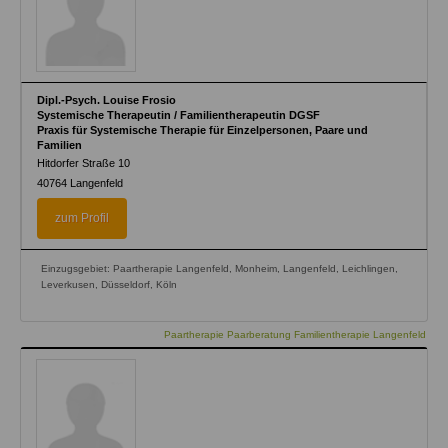
Dipl.-Psych. Louise Frosio
Systemische Therapeutin / Familientherapeutin DGSF
Praxis für Systemische Therapie für Einzelpersonen, Paare und
Familien
Hitdorfer Straße 10
40764
Langenfeld
zum Profil
Einzugsgebiet: Paartherapie Langenfeld, Monheim, Langenfeld, Leichlingen,
Leverkusen, Düsseldorf, Köln
Paartherapie Paarberatung Familientherapie Langenfeld