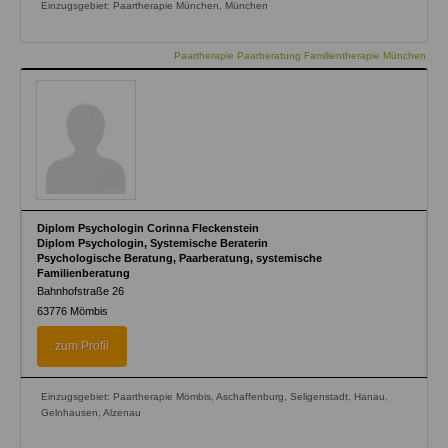
Einzugsgebiet: Paartherapie München, München
Paartherapie Paarberatung Familientherapie München
Diplom Psychologin Corinna Fleckenstein
Diplom Psychologin, Systemische Beraterin
Psychologische Beratung, Paarberatung, systemische
Familienberatung
Bahnhofstraße 26
63776
Mömbis
zum Profil
Einzugsgebiet: Paartherapie Mömbis, Aschaffenburg, Seligenstadt, Hanau,
Gelnhausen, Alzenau