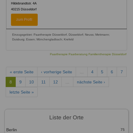
Hildebrandtstr. 4A
40215
Düsseldorf
zum Profil
Einzugsgebiet: Paartherapie Düsseldorf, Düsseldorf; Neuss; Mettmann;
Duisburg; Essen; Mönchengladbach; Krefeld
Paartherapie Paarberatung Familientherapie Düsseldorf
« erste Seite
‹ vorherige Seite
…
4
5
6
7
8
9
10
11
12
…
nächste Seite ›
letzte Seite »
Liste der Orte
Berlin
75