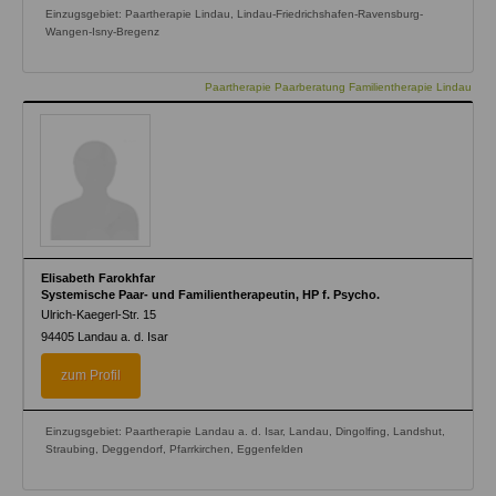
Einzugsgebiet: Paartherapie Lindau, Lindau-Friedrichshafen-Ravensburg-
Wangen-Isny-Bregenz
Paartherapie Paarberatung Familientherapie Lindau
Elisabeth Farokhfar
Systemische Paar- und Familientherapeutin, HP f. Psycho.
Ulrich-Kaegerl-Str. 15
94405
Landau a. d. Isar
zum Profil
Einzugsgebiet: Paartherapie Landau a. d. Isar, Landau, Dingolfing, Landshut,
Straubing, Deggendorf, Pfarrkirchen, Eggenfelden