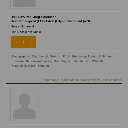
Dipl. Soz. Päd. Jörg Fuhrmann
Gestalttherapeut (ECP/ EAGT)/ Hypnotherapeut (NGH)
Grossi Schanz 4
08260
Stein am Rhein
zum Profil
Einzugsgebiet: Paartherapie Stein am Rhein, Bodensee, Radolfzell, Singen,
Konstanz, Baden-Württemberg, Kreuzlingen, Schaffhausen, Winterthur,
Frauenfeld, Zürich, Stuttgart
Paartherapie Paarberatung Familientherapie Stein am Rhein