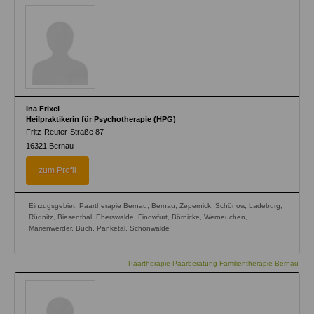
Ina Frixel
Heilpraktikerin für Psychotherapie (HPG)
Fritz-Reuter-Straße 87
16321
Bernau
zum Profil
Einzugsgebiet: Paartherapie Bernau, Bernau, Zepernick, Schönow, Ladeburg,
Rüdnitz, Biesenthal, Eberswalde, Finowfurt, Börnicke, Werneuchen,
Marienwerder, Buch, Panketal, Schönwalde
Paartherapie Paarberatung Familientherapie Bernau