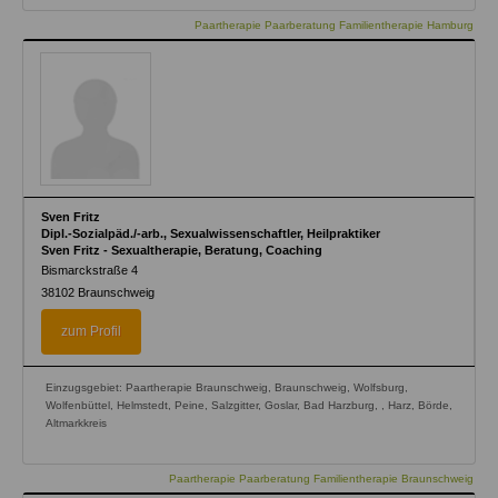
Paartherapie Paarberatung Familientherapie Hamburg
Sven Fritz
Dipl.-Sozialpäd./-arb., Sexualwissenschaftler, Heilpraktiker
Sven Fritz - Sexualtherapie, Beratung, Coaching
Bismarckstraße 4
38102
Braunschweig
zum Profil
Einzugsgebiet: Paartherapie Braunschweig, Braunschweig, Wolfsburg,
Wolfenbüttel, Helmstedt, Peine, Salzgitter, Goslar, Bad Harzburg, , Harz, Börde,
Altmarkkreis
Paartherapie Paarberatung Familientherapie Braunschweig