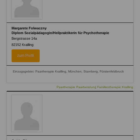
Margarete Folwaczny
Diplom Sozialpädagogin/Heilpraktikerin für Psychotherapie
Bergstrasse 14a
82152
Krailling
zum Profil
Einzugsgebiet: Paartherapie Krailling, München, Starnberg, Fürstenfeldbruck
Paartherapie Paarberatung Familientherapie Krailling