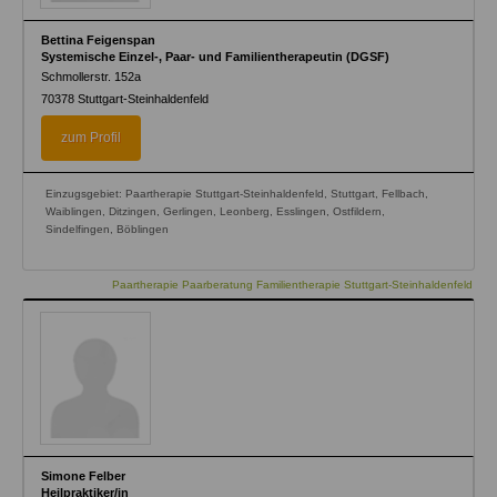
Bettina Feigenspan
Systemische Einzel-, Paar- und Familientherapeutin (DGSF)
Schmollerstr. 152a
70378
Stuttgart-Steinhaldenfeld
zum Profil
Einzugsgebiet: Paartherapie Stuttgart-Steinhaldenfeld, Stuttgart, Fellbach,
Waiblingen, Ditzingen, Gerlingen, Leonberg, Esslingen, Ostfildern,
Sindelfingen, Böblingen
Paartherapie Paarberatung Familientherapie Stuttgart-Steinhaldenfeld
Simone Felber
Heilpraktiker/in