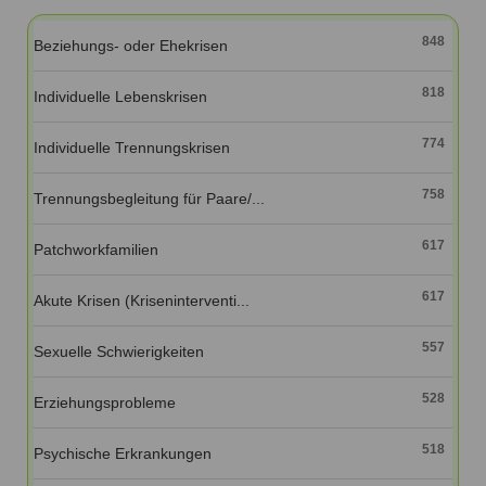
Ausbildungsinstitute
Sitemap
Formular zur Registrierung
Familienthemen
Qualitätssicherung
848
Beziehungs- oder Ehekrisen
Fortbildungen
Links
Qualität unserer Therapeuten
Information über Qualifikation
Systemischer Ansatz
818
Individuelle Lebenskrisen
Liste der Fachverbände
774
Individuelle Trennungskrisen
Veranstaltungen
Benutzername
*
Seminare und Kurse
758
Trennungsbegleitung für Paare/...
Fortbildungen
Passwort
*
617
Patchworkfamilien
vergessen?
617
Akute Krisen (Kriseninterventi...
Anmelden
557
Sexuelle Schwierigkeiten
528
Erziehungsprobleme
518
Psychische Erkrankungen