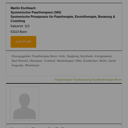
Martin Eschbach
Systemischer Paartherapeut (SIH)
Systemische Privatpraxis für Paartherapie, Einzeltherapie, Beratung &
Coaching
Kaiserstr. 113
53113
Bonn
zum Profil
Einzugsgebiet: Paartherapie Bonn, Köln, Siegburg, Bornheim, Königswinter,
Bad Honnef, Oberpleis, Troisdorf, Niederkassel, Alfter, Euskirchen, Brühl, Sankt
Augustin, Rheinbach
Paartherapie Paarberatung Familientherapie Bonn