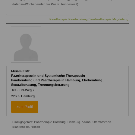
(Intensiv-Wochenenden für Paare: bundesweit)
Paartherapie Paarberatung Familientherapie Magdeburg
Miriam Fritz
Paartherapeutin und Systemische Therapeutin
Paarberatung und Paartherapie in Hamburg, Eheberatung,
Sexualberatung, Trennungsberatung
Jes-Juhl-Weg 7
22605
Hamburg
zum Profil
Einzugsgebiet: Paartherapie Hamburg, Hamburg, Altona, Othmarschen,
Blankenese, Rissen