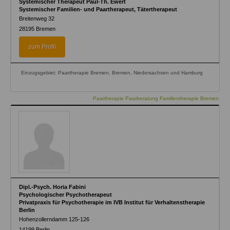
Systemischer Therapeut Paul-Th. Ewert
Systemischer Familien- und Paartherapeut, Tätertherapeut
Breitenweg 32
28195
Bremen
zum Profil
Einzugsgebiet: Paartherapie Bremen, Bremen, Niedersachsen und Hamburg
Paartherapie Paarberatung Familientherapie Bremen
Dipl.-Psych. Horia Fabini
Psychologischer Psychotherapeut
Privatpraxis für Psychotherapie im IVB Institut für Verhaltenstherapie
Berlin
Hohenzollerndamm 125-126
14199
Berlin