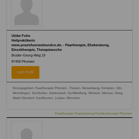
Ulrike Fohn
Heilpraktikerin
www.praxisfuerseeleundco.de. - Paartherapie, Eheberatung,
Einzeltherapie, Therapiewoche
Bruder-Georg-Weg 19
87459
Pfronten
zum Profil
Einzugsgebiet: Paartherapie Pfronten , Füssen, Nesselwang, Kempten, Ulm,
Memmingen, Sonthofen, Immenstadt, Oy-Mittelberg, Wertach, Murnau, Seeg,
Markt Oberdorf, Kaufbeuren, Lindau, München
Paartherapie Paarberatung Familientherapie Pfronten