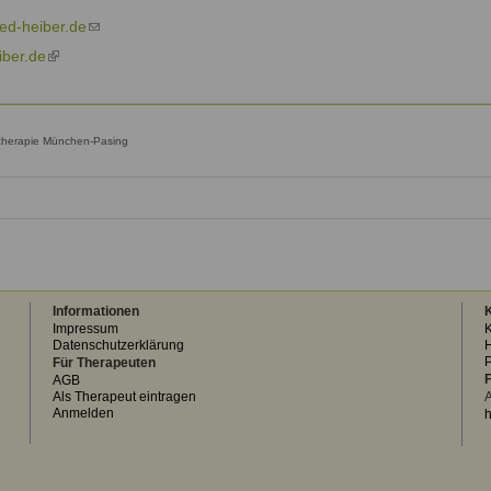
external)
ed-heiber.de
(link
sends
iber.de
(link
e-
is
mail)
external)
ntherapie München-Pasing
Informationen
K
Impressum
K
Datenschutzerklärung
H
Für Therapeuten
F
AGB
Als Therapeut eintragen
A
Anmelden
h