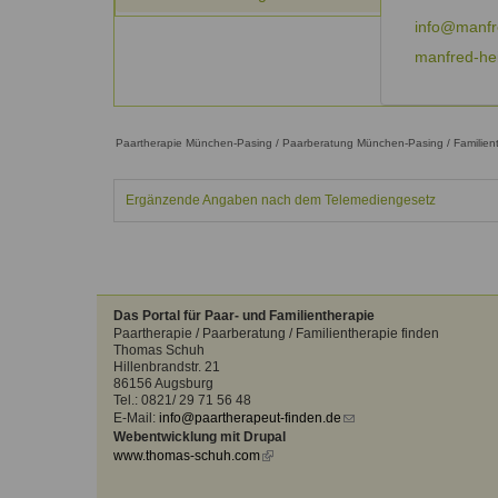
Kontakt
Angebot
auf.
info@manfr
Therapeutenliste
manfred-he
nach
Zum Kontaktformular
Methode
Therapeutenliste
nach
Paartherapie München-Pasing / Paarberatung München-Pasing / Familie
Themen
Ergänzende Angaben nach dem Telemediengesetz
Das Portal für Paar- und Familientherapie
Paartherapie / Paarberatung / Familientherapie finden
Thomas Schuh
Hillenbrandstr. 21
86156 Augsburg
Tel.: 0821/ 29 71 56 48
E-Mail:
info@paartherapeut-finden.de
(link
Webentwicklung mit Drupal
sends
www.thomas-schuh.com
(link
e-
is
mail)
external)