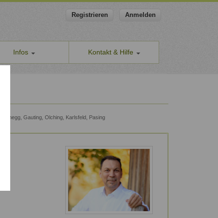
Registrieren
Anmelden
Infos
Kontakt & Hilfe
ns
Allgemeines Kontaktformular
apeut-finden.de
Hilfe & Supportanfragen
chutzerklärung
Wir sind gerne für Sie da.
men den Schutz Ihrer Daten ernst
Problem melden
Planegg, Gauting, Olching, Karlsfeld, Pasing
Auch anonyme Meldung möglich
ine Geschäftsbedingungen
Formular zur Registrierung
ssum
Zum Registrierungsformular
ap