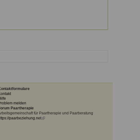
ontaktformulare
ontakt
ilfe
Problem melden
orum Paartherapie
rbeitsgemeinschaft für Paartherapie und Paarberatung
ttps://paarbeziehung.net
(link
is
external)