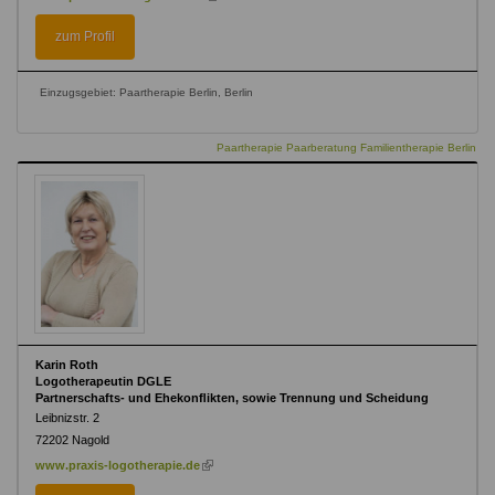
is
external)
zum Profil
Einzugsgebiet: Paartherapie Berlin, Berlin
Paartherapie Paarberatung Familientherapie Berlin
Karin Roth
Logotherapeutin DGLE
Partnerschafts- und Ehekonﬂikten, sowie Trennung und Scheidung
Leibnizstr. 2
72202
Nagold
(link
www.praxis-logotherapie.de
is