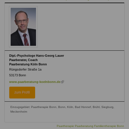
Dipl.-Psychologe Hans-Georg Lauer
Paarberater, Coach
Paarberatung Köln Bonn
Rüngsdorfer Straße 1a
53173
Bonn
(link
www.paarberatung-koelnbonn.de
is
external)
zum Profil
Einzugsgebiet: Paartherapie Bonn, Bonn, Köln, Bad Honnef, Brühl, Siegburg,
Meckenheim
Paartherapie Paarberatung Familientherapie Bonn