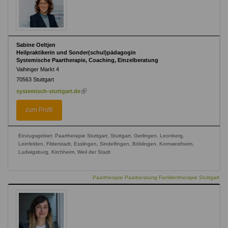
Sabine Oeltjen
Heilpraktikerin und Sonder(schul)pädagogin
Systemische Paartherapie, Coaching, Einzelberatung
Vaihinger Markt 4
70563
Stuttgart
(link
systemisch-stuttgart.de
is
external)
zum Profil
Einzugsgebiet: Paartherapie Stuttgart, Stuttgart, Gerlingen, Leonberg,
Leinfelden, Filderstadt, Esslingen, Sindelfingen, Böblingen, Kornwestheim,
Ludwigsburg, Kirchheim, Weil der Stadt
Paartherapie Paarberatung Familientherapie Stuttgart