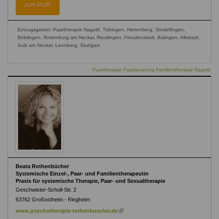
external)
zum Profil
Einzugsgebiet: Paartherapie Nagold, Tübingen, Herrenberg, Sindelfingen,
Böblingen, Rottenburg am Neckar, Reutlingen, Freudenstadt, Balingen, Albstadt,
Sulz am Neckar, Leonberg, Stuttgart
Paartherapie Paarberatung Familientherapie Nagold
Beata Rothenbücher
Systemische Einzel-, Paar- und Familientherapeutin
Praxis für systemische Therapie, Paar- und Sexualtherapie
Geschwister-Scholl-Str. 2
63762
Großostheim - Ringheim
(link
www.psychotherapie-rothenbuecher.de
is