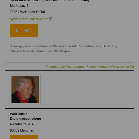
Systemische Einzel-,Paar- und Familienberatung
Marktplatz 3
71554
Weissach im Tal
(link
systemisch-mierzwa.de
is
external)
zum Profil
Einzugsgebiet: Paartherapie Weissach im Tal, Rems-Murr-Kreis, Backnang,
Weissach im Tal, Winnenden, Waiblingen
Paartherapie Paarberatung Familientherapie Weissach im Tal
Wolf Mirus
Diplompsychologe
Renatastraße 48
80639
München