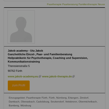
Paartherapie Paarberatung Familientherapie Neuss
Jakob academy - Uta Jakob
Ganzheitliche Einzel-, Paar- und Familienberatung
Heilpraktikerin für Psychotherapie, Coaching und Supervision,
Kommunikationstraining
Theresienstraße 5
90762
Fürth
(link
(link
www.jakob-academy.eu
www.jakob-therapie.de
is
is
external)
external)
zum Profil
Einzugsgebiet: Paartherapie Fürth, Fürth, Nürnberg, Erlangen, Zirndorf,
Dambach, Oberasbach, Cadolzburg, Seukendorf, Veitsbronn, Obermichelbach,
Bamberg, Würzburg