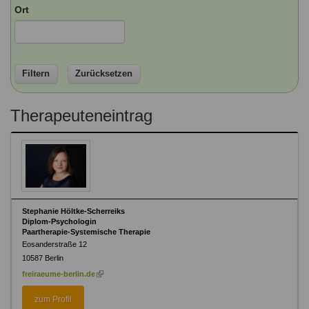
Ausbildungsinstitute
Ort
Sitemap
Formular zur Registrierung
Familienthemen
Qualitätssicherung
Fortbildungen
Links
Qualität unserer Therapeuten
Information über Qualifikation
Systemischer Ansatz
Liste der Fachverbände
Filtern
Zurücksetzen
Veranstaltungen
Benutzername
*
Therapeuteneintrag
Seminare und Kurse
Fortbildungen
Passwort
*
vergessen?
Anmelden
Stephanie Höltke-Scherreiks
Diplom-Psychologin
Paartherapie-Systemische Therapie
Eosanderstraße 12
10587
Berlin
(link
freiraeume-berlin.de
is
external)
zum Profil