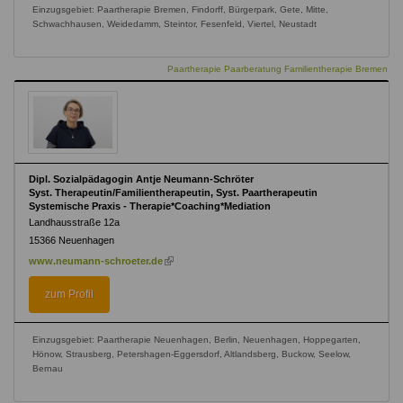
Einzugsgebiet: Paartherapie Bremen, Findorff, Bürgerpark, Gete, Mitte,
Schwachhausen, Weidedamm, Steintor, Fesenfeld, Viertel, Neustadt
Paartherapie Paarberatung Familientherapie Bremen
Dipl. Sozialpädagogin Antje Neumann-Schröter
Syst. Therapeutin/Familientherapeutin, Syst. Paartherapeutin
Systemische Praxis - Therapie*Coaching*Mediation
Landhausstraße 12a
15366
Neuenhagen
(link
www.neumann-schroeter.de
is
external)
zum Profil
Einzugsgebiet: Paartherapie Neuenhagen, Berlin, Neuenhagen, Hoppegarten,
Hönow, Strausberg, Petershagen-Eggersdorf, Altlandsberg, Buckow, Seelow,
Bernau