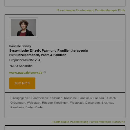
Paartherapie Paarberatung Familientherapie Fürth
Pascale Jenny
Systemische Einzel-, Paar- und Familientherapeutin
Für Einzelpersonen, Paare & Familien
Erbprinzenstraße 29A
76133
Karlsruhe
(link
www.pascalejenny.de
is
external)
zum Profil
Einzugsgebiet: Paartherapie Karlsruhe, Karlsruhe, Landkreis, Landau, Durlach,
Grötzingen, Waldstadt, Rüppurr, Knielingen, Weststadt, Daxlanden, Bruchsal,
Pforzheim, Baden-Baden
Paartherapie Paarberatung Familientherapie Karlsruhe