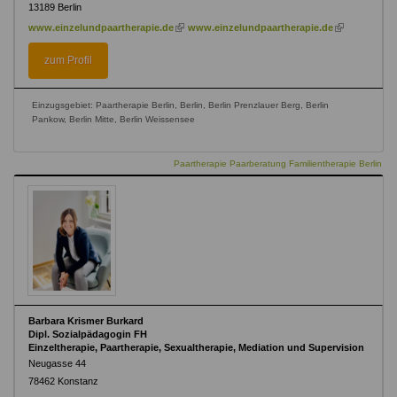
13189
Berlin
(link
(link
www.einzelundpaartherapie.de
www.einzelundpaartherapie.de
is
is
external)
external)
zum Profil
Einzugsgebiet: Paartherapie Berlin, Berlin, Berlin Prenzlauer Berg, Berlin
Pankow, Berlin Mitte, Berlin Weissensee
Paartherapie Paarberatung Familientherapie Berlin
Barbara Krismer Burkard
Dipl. Sozialpädagogin FH
Einzeltherapie, Paartherapie, Sexualtherapie, Mediation und Supervision
Neugasse 44
78462
Konstanz