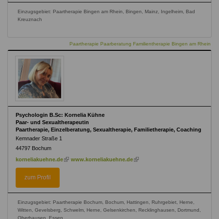
Einzugsgebiet: Paartherapie Bingen am Rhein, Bingen, Mainz, Ingelheim, Bad
Kreuznach
Paartherapie Paarberatung Familientherapie Bingen am Rhein
Psychologin B.Sc: Kornelia Kühne
Paar- und Sexualtherapeutin
Paartherapie, Einzelberatung, Sexualtherapie, Familietherapie, Coaching
Kemnader Straße 1
44797
Bochum
(link
(link
korneliakuehne.de
www.korneliakuehne.de
is
is
external)
external)
zum Profil
Einzugsgebiet: Paartherapie Bochum, Bochum, Hattingen, Ruhrgebiet, Herne,
Witten, Gevelsberg, Schwelm, Herne, Gelsenkirchen, Recklinghausen, Dortmund,
Oberhausen, Essen,