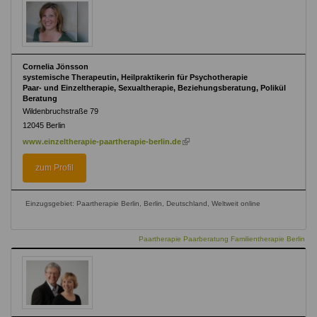
Cornelia Jönsson
systemische Therapeutin, Heilpraktikerin für Psychotherapie
Paar- und Einzeltherapie, Sexualtherapie, Beziehungsberatung, Polikül
Beratung
Wildenbruchstraße 79
12045
Berlin
(link
www.einzeltherapie-paartherapie-berlin.de
is
external)
zum Profil
Einzugsgebiet: Paartherapie Berlin, Berlin, Deutschland, Weltweit online
Paartherapie Paarberatung Familientherapie Berlin