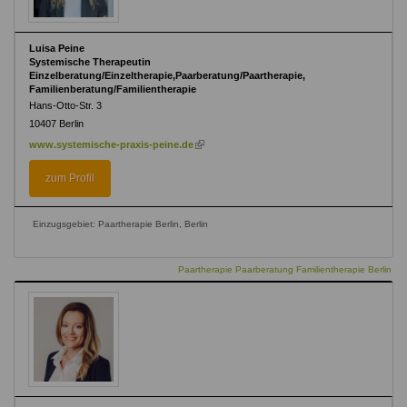
Luisa Peine
Systemische Therapeutin
Einzelberatung/Einzeltherapie,Paarberatung/Paartherapie,
Familienberatung/Familientherapie
Hans-Otto-Str. 3
10407
Berlin
(link
www.systemische-praxis-peine.de
is
external)
zum Profil
Einzugsgebiet: Paartherapie Berlin, Berlin
Paartherapie Paarberatung Familientherapie Berlin