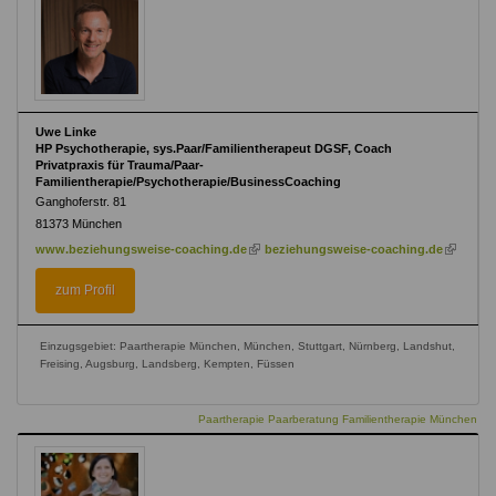
Uwe Linke
HP Psychotherapie, sys.Paar/Familientherapeut DGSF, Coach
Privatpraxis für Trauma/Paar-
Familientherapie/Psychotherapie/BusinessCoaching
Ganghoferstr. 81
81373
München
(link
(link
www.beziehungsweise-coaching.de
beziehungsweise-coaching.de
is
is
external)
external)
zum Profil
Einzugsgebiet: Paartherapie München, München, Stuttgart, Nürnberg, Landshut,
Freising, Augsburg, Landsberg, Kempten, Füssen
Paartherapie Paarberatung Familientherapie München