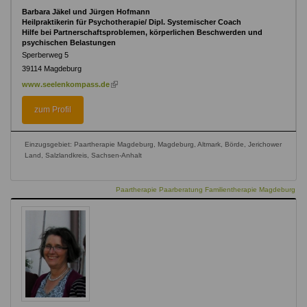
Barbara Jäkel und Jürgen Hofmann
Heilpraktikerin für Psychotherapie/ Dipl. Systemischer Coach
Hilfe bei Partnerschaftsproblemen, körperlichen Beschwerden und
psychischen Belastungen
Sperberweg 5
39114
Magdeburg
(link
www.seelenkompass.de
is
external)
zum Profil
Einzugsgebiet: Paartherapie Magdeburg, Magdeburg, Altmark, Börde, Jerichower
Land, Salzlandkreis, Sachsen-Anhalt
Paartherapie Paarberatung Familientherapie Magdeburg