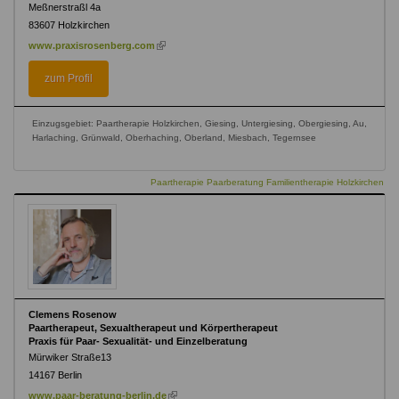
Meßnerstraßl 4a
83607
Holzkirchen
(link
www.praxisrosenberg.com
is
external)
zum Profil
Einzugsgebiet: Paartherapie Holzkirchen, Giesing, Untergiesing, Obergiesing, Au,
Harlaching, Grünwald, Oberhaching, Oberland, Miesbach, Tegernsee
Paartherapie Paarberatung Familientherapie Holzkirchen
Clemens Rosenow
Paartherapeut, Sexualtherapeut und Körpertherapeut
Praxis für Paar- Sexualität- und Einzelberatung
Mürwiker Straße13
14167
Berlin
(link
www.paar-beratung-berlin.de