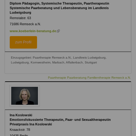
Diplom Pädagogin, Systemische Therapeutin, Paartherapeutin
Systemische Paarberatung und Lebensberatung im Landkreis
Ludwigsburg
Remstalstr. 63
71686
Remseck a.N.
(link
www.koeberlein-beratung.de
is
external)
zum Profil
Einzugsgebiet: Paartherapie Remseck a.N., Landkreis Ludwigsburg,
Ludwigsburg, Kornwestheim, Marbach, Affalterbach, Stuttgart
Paartherapie Paarberatung Familientherapie Remseck a.N.
Ina Koslowski
Emotionsfokussierte Therapeutin, Paar- und Sexualtherapeutin
Privatpraxis Ina Koslowski
Knaackstr. 78
10435
Berlin