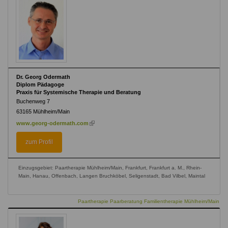
Dr. Georg Odermath
Diplom Pädagoge
Praxis für Systemische Therapie und Beratung
Buchenweg 7
63165
Mühlheim/Main
(link
www.georg-odermath.com
is
external)
zum Profil
Einzugsgebiet: Paartherapie Mühlheim/Main, Frankfurt, Frankfurt a. M., Rhein-
Main, Hanau, Offenbach, Langen Bruchköbel, Seligenstadt, Bad Vilbel, Maintal
Paartherapie Paarberatung Familientherapie Mühlheim/Main