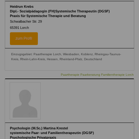
Heidrun Krebs
Dipl.- Sozialpädagogin (FH)Systemische Therapeutin (DGSF)
Praxis für Systemische Therapie und Beratung
Schwalbacher Str. 29
65391
Lorch
zum Profil
Einzugsgebiet: Paartherapie Lorch, Wiesbaden, Koblenz, Rheingau-Taunus-
Kreis, Rhein-Lahn-Kreis, Hessen, Rheinland-Pfalz, Deutschland
Paartherapie Paarberatung Familientherapie Lorch
Psychologin (M.Sc.) Martina Krestel
systemische Paar- und Familientherapeutin (DGSF)
Psychologische Privatpraxis