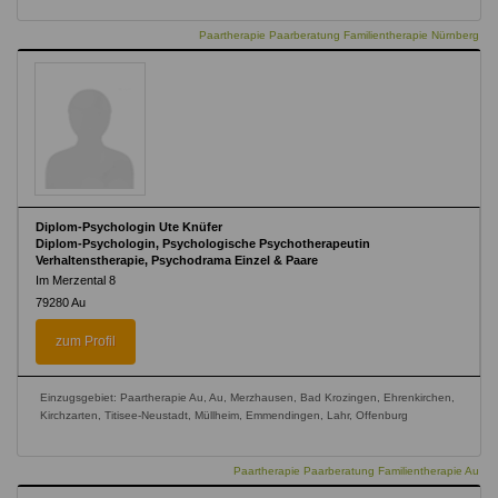
Paartherapie Paarberatung Familientherapie Nürnberg
Diplom-Psychologin Ute Knüfer
Diplom-Psychologin, Psychologische Psychotherapeutin
Verhaltenstherapie, Psychodrama Einzel & Paare
Im Merzental 8
79280
Au
zum Profil
Einzugsgebiet: Paartherapie Au, Au, Merzhausen, Bad Krozingen, Ehrenkirchen,
Kirchzarten, Titisee-Neustadt, Müllheim, Emmendingen, Lahr, Offenburg
Paartherapie Paarberatung Familientherapie Au