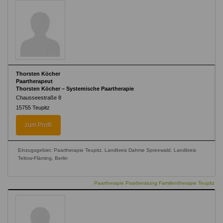
Thorsten Köcher
Paartherapeut
Thorsten Köcher – Systemische Paartherapie
Chausseestraße 8
15755
Teupitz
zum Profil
Einzugsgebiet: Paartherapie Teupitz, Landkreis Dahme Spreewald, Landkreis
Teltow-Fläming, Berlin
Paartherapie Paarberatung Familientherapie Teupitz