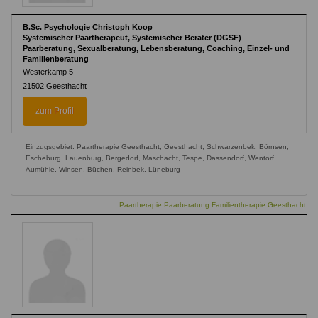
B.Sc. Psychologie Christoph Koop
Systemischer Paartherapeut, Systemischer Berater (DGSF)
Paarberatung, Sexualberatung, Lebensberatung, Coaching, Einzel- und
Familienberatung
Westerkamp 5
21502
Geesthacht
zum Profil
Einzugsgebiet: Paartherapie Geesthacht, Geesthacht, Schwarzenbek, Börnsen,
Escheburg, Lauenburg, Bergedorf, Maschacht, Tespe, Dassendorf, Wentorf,
Aumühle, Winsen, Büchen, Reinbek, Lüneburg
Paartherapie Paarberatung Familientherapie Geesthacht