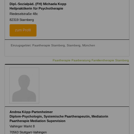
Dipl.-Sozialpäd. (FH) Michaela Kopp
Heilpraktikerin für Psychotherapie
Riedeselstraße 48c
82319
Starnberg
zum Profil
Einzugsgebiet: Paartherapie Starnberg, Starnberg, München
Paartherapie Paarberatung Familientherapie Starnberg
Andrea Köpp-Partenheimer
Diplom-Psychologin, Systemische Paartherapeutin, Mediatorin
Paartherapie Mediation Supervision
Vaihinger Markt 8
70563
Stuttgart-Vaihingen