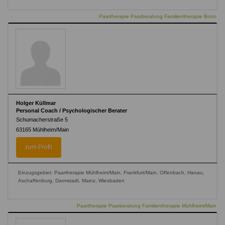
Paartherapie Paarberatung Familientherapie Bonn
Holger Küllmar
Personal Coach / Psychologischer Berater
Schumacherstraße 5
63165
Mühlheim/Main
zum Profil
Einzugsgebiet: Paartherapie Mühlheim/Main, Frankfurt/Main, Offenbach, Hanau,
Aschaffenburg, Darmstadt, Mainz, Wiesbaden
Paartherapie Paarberatung Familientherapie Mühlheim/Main