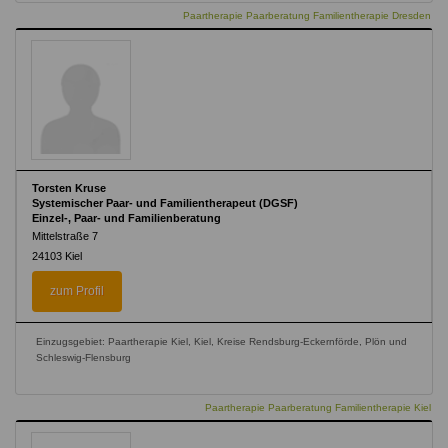
Paartherapie Paarberatung Familientherapie Dresden
Torsten Kruse
Systemischer Paar- und Familientherapeut (DGSF)
Einzel-, Paar- und Familienberatung
Mittelstraße 7
24103
Kiel
zum Profil
Einzugsgebiet: Paartherapie Kiel, Kiel, Kreise Rendsburg-Eckernförde, Plön und
Schleswig-Flensburg
Paartherapie Paarberatung Familientherapie Kiel