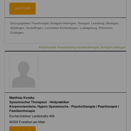
zum Profil
Einzugsgebiet: Paartherapie Stuttgart-Vaihingen, Stuttgart, Leonberg, Ditzingen,
Böblingen, Sindelfingen, Leinfelden-Echterdingen, Ludwigsburg, Pforzheim,
Esslingen
Paartherapie Paarberatung Familientherapie Stuttgart-Vaihingen
Matthias Kostka
Systemischer Therapeut - Heilpraktiker
Körperorientierte, Hypno-Systemische - Psychotherapie / Paartherapie /
Familientherapie
Eschersheimer Landstraße 409
60320
Frankfurt am Main