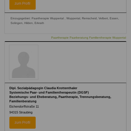
zum Profil
Einzugsgebiet: Paartherapie Wuppertal , Wuppertal, Remscheid, Velbert, Essen,
Solingen, Hilden, Erkrath
Paartherapie Paarberatung Familientherapie Wuppertal
Dipl. Sozialpädagogin Claudia Krottenthaler
Systemische Paar- und Familientherapeutin (DGSF)
Beziehungs- und Eheberatung, Paartherapie, Trennungsberatung,
Familienberatung
Eichendorffstraße 11
94315
Straubing
zum Profil