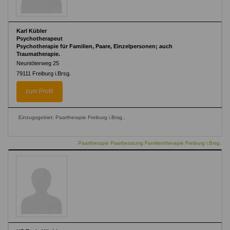
Karl Kübler
Psychotherapeut
Psychotherapie für Familien, Paare, Einzelpersonen; auch
Traumatherapie.
Neuntöterweg 25
79111
Freiburg i.Brsg.
zum Profil
Einzugsgebiet: Paartherapie Freiburg i.Brsg.,
Paartherapie Paarberatung Familientherapie Freiburg i.Brsg.