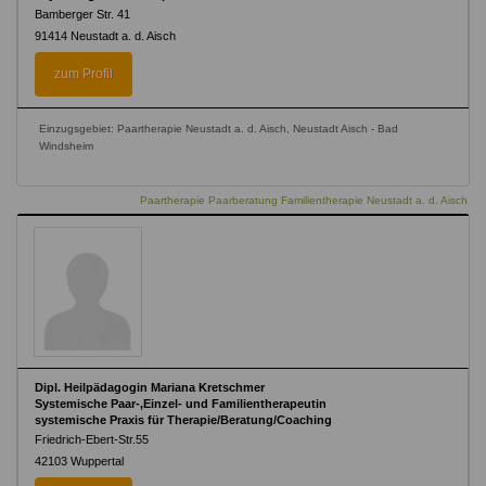
Bamberger Str. 41
91414
Neustadt a. d. Aisch
zum Profil
Einzugsgebiet: Paartherapie Neustadt a. d. Aisch, Neustadt Aisch - Bad
Windsheim
Paartherapie Paarberatung Familientherapie Neustadt a. d. Aisch
Dipl. Heilpädagogin Mariana Kretschmer
Systemische Paar-,Einzel- und Familientherapeutin
systemische Praxis für Therapie/Beratung/Coaching
Friedrich-Ebert-Str.55
42103
Wuppertal