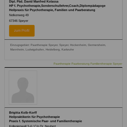
Dipl. Päd. David Manfred Kolassa
HP f. Psychotherapie,Sonderschullehrer,Coach,Diplompädagoge
Heilpraxis für Psychotherapie, Familien und Paarberatung
Nelkenweg 49
67346
Speyer
zum Profil
Einzugsgebiet: Paartherapie Speyer, Speyer, Hockenheim, Germersheim,
Mannheim, Ludwigshafen, Heidelberg, Karlsruhe
Paartherapie Paarberatung Familientherapie Speyer
Brigitta Kolb-Korff
Heilpraktikerin für Psychotherapie
Praxis f. Systemische Paar- und Familientherapie
Kollegienwall 3-4 / C/o Dr. Neubert