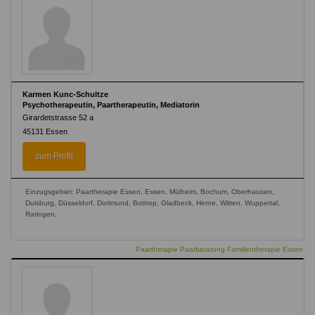
Karmen Kunc-Schultze
Psychotherapeutin, Paartherapeutin, Mediatorin
Girardetstrasse 52 a
45131
Essen
zum Profil
Einzugsgebiet: Paartherapie Essen, Essen, Mülheim, Bochum, Oberhausen,
Duisburg, Düsseldorf, Dortmund, Bottrop, Gladbeck, Herne, Witten, Wuppertal,
Ratingen,
Paartherapie Paarberatung Familientherapie Essen