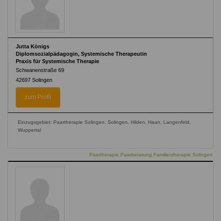
Jutta Königs
Diplomsozialpädagogin, Systemische Therapeutin
Praxis für Systemische Therapie
Schwanenstraße 69
42697
Solingen
zum Profil
Einzugsgebiet: Paartherapie Solingen, Solingen, Hilden, Haan, Langenfeld,
Wuppertal
Paartherapie Paarberatung Familientherapie Solingen