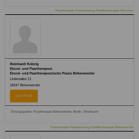
Paartherapie Paarberatung Familientherapie München
Reinhardt Krätzig
Einzel- und Paartherapeut
Einzel- und Paartherapeutische Praxis Birkenwerder
Lindenallee 21
16547
Birkenwerder
zum Profil
Einzugsgebiet: Paartherapie Birkenwerder, Berlin, Oberhavel
Paartherapie Paarberatung Familientherapie Birkenwerder