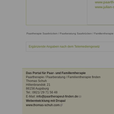
Kontakt
Angebot
www.paarth
auf.
www.julian-
Therapeutenliste
nach
Zum Kontaktformular
Methode
Therapeutenliste
nach
Paartherapie Saarbrücken / Paarberatung Saarbrücken / Familientherapi
Themen
Ergänzende Angaben nach dem Telemediengesetz
Das Portal für Paar- und Familientherapie
Paartherapie / Paarberatung / Familientherapie finden
Thomas Schuh
Hillenbrandstr. 21
86156 Augsburg
Tel.: 0821/ 29 71 56 48
E-Mail:
info@paartherapeut-finden.de
(link
Webentwicklung mit Drupal
sends
www.thomas-schuh.com
(link
e-
is
mail)
external)