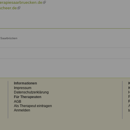
external)
sends
erapiesaarbruecken.de
(link
e-
scheer.de
(link
is
mail)
is
external)
external)
e Saarbrücken
Informationen
K
Impressum
K
Datenschutzerklärung
H
Für Therapeuten
F
AGB
Als Therapeut eintragen
A
Anmelden
h