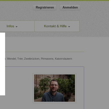
Registrieren
Anmelden
Infos
Kontakt & Hilfe
ns
Allgemeines Kontaktformular
apeut-finden.de
Hilfe & Supportanfragen
chutzerklärung
Wir sind gerne für Sie da.
men den Schutz Ihrer Daten ernst
Problem melden
n, St. Wendel, Trier, Zweibrücken, Pirmasens, Kaiserslautern
Auch anonyme Meldung möglich
ine Geschäftsbedingungen
Formular zur Registrierung
ssum
Zum Registrierungsformular
ap