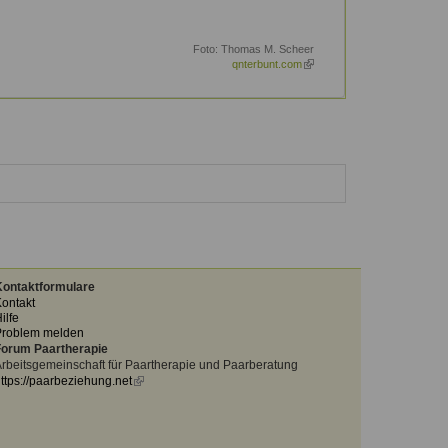
Foto:
Thomas M. Scheer
qnterbunt.com
(link
is
external)
ontaktformulare
ontakt
ilfe
Problem melden
orum Paartherapie
rbeitsgemeinschaft für Paartherapie und Paarberatung
ttps://paarbeziehung.net
(link
is
external)