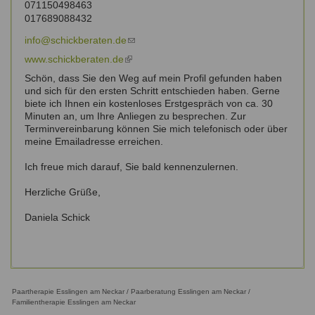
071150498463
external)
017689088432
info@schickberaten.de
(link
sends
www.schickberaten.de
(link
e-
is
Schön, dass Sie den Weg auf mein Profil gefunden haben
mail)
external)
und sich für den ersten Schritt entschieden haben. Gerne
biete ich Ihnen ein kostenloses Erstgespräch von ca. 30
Minuten an, um Ihre Anliegen zu besprechen. Zur
Terminvereinbarung können Sie mich telefonisch oder über
meine Emailadresse erreichen.
Ich freue mich darauf, Sie bald kennenzulernen.
Herzliche Grüße,
Daniela Schick
Paartherapie Esslingen am Neckar / Paarberatung Esslingen am Neckar /
Familientherapie Esslingen am Neckar