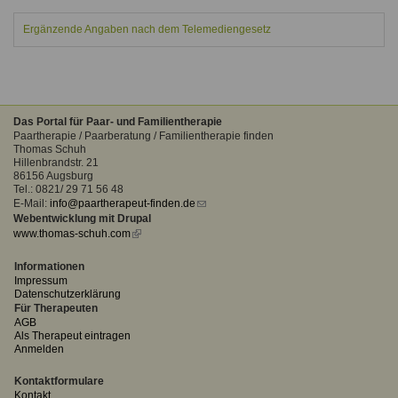
Ergänzende Angaben nach dem Telemediengesetz
Das Portal für Paar- und Familientherapie
Paartherapie / Paarberatung / Familientherapie finden
Thomas Schuh
Hillenbrandstr. 21
86156 Augsburg
Tel.: 0821/ 29 71 56 48
E-Mail:
info@paartherapeut-finden.de
(link
Webentwicklung mit Drupal
sends
www.thomas-schuh.com
(link
e-
is
mail)
external)
Informationen
Impressum
Datenschutzerklärung
Für Therapeuten
AGB
Als Therapeut eintragen
Anmelden
Kontaktformulare
Kontakt