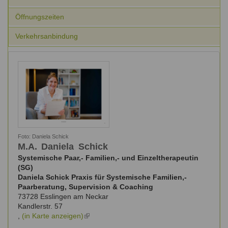
Ausbildungsinstitute
Sitemap
Formular zur Registrierung
Familienthemen
Qualitätssicherung
Öffnungszeiten
Fortbildungen
Links
Qualität unserer Therapeuten
Verkehrsanbindung
Information über Qualifikation
Systemischer Ansatz
Liste der Fachverbände
Benutzername
*
Veranstaltungen
Seminare und Kurse
Passwort
*
Fortbildungen
vergessen?
Foto:
Daniela Schick
Anmelden
M.A.
Daniela
Schick
Systemische Paar,- Familien,- und Einzeltherapeutin
(SG)
Daniela Schick Praxis für Systemische Familien,-
Paarberatung, Supervision & Coaching
73728
Esslingen am Neckar
Kandlerstr. 57
,
(in Karte anzeigen)
(link
is