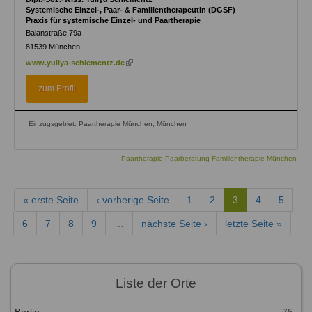
Systemische Einzel-, Paar- & Familientherapeutin (DGSF)
Praxis für systemische Einzel- und Paartherapie
Balanstraße 79a
81539
München
(link
www.yuliya-schiementz.de
is
external)
zum Profil
Einzugsgebiet: Paartherapie München, München
Paartherapie Paarberatung Familientherapie München
« erste Seite
‹ vorherige Seite
1
2
3
4
5
6
7
8
9
…
nächste Seite ›
letzte Seite »
Liste der Orte
Berlin
75