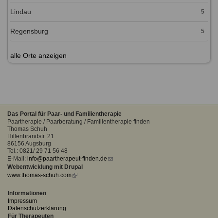
Lindau
5
Regensburg
5
alle Orte anzeigen
Das Portal für Paar- und Familientherapie
Paartherapie / Paarberatung / Familientherapie finden
Thomas Schuh
Hillenbrandstr. 21
86156 Augsburg
Tel.: 0821/ 29 71 56 48
E-Mail:
info@paartherapeut-finden.de
(link
Webentwicklung mit Drupal
sends
www.thomas-schuh.com
(link
e-
is
mail)
external)
Informationen
Impressum
Datenschutzerklärung
Für Therapeuten