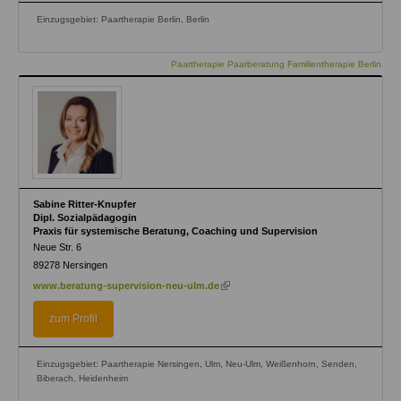
Einzugsgebiet: Paartherapie Berlin, Berlin
Paartherapie Paarberatung Familientherapie Berlin
Sabine Ritter-Knupfer
Dipl. Sozialpädagogin
Praxis für systemische Beratung, Coaching und Supervision
Neue Str. 6
89278
Nersingen
(link
www.beratung-supervision-neu-ulm.de
is
external)
zum Profil
Einzugsgebiet: Paartherapie Nersingen, Ulm, Neu-Ulm, Weißenhorn, Senden,
Biberach, Heidenheim