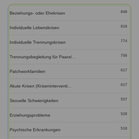
Ausbildungsinstitute
Sitemap
Formular zur Registrierung
Familienthemen
Qualitätssicherung
848
Beziehungs- oder Ehekrisen
Fortbildungen
Links
Qualität unserer Therapeuten
Information über Qualifikation
Systemischer Ansatz
818
Individuelle Lebenskrisen
Liste der Fachverbände
774
Individuelle Trennungskrisen
Veranstaltungen
Benutzername
*
Seminare und Kurse
758
Trennungsbegleitung für Paare/...
Fortbildungen
Passwort
*
617
Patchworkfamilien
vergessen?
617
Akute Krisen (Kriseninterventi...
Anmelden
557
Sexuelle Schwierigkeiten
528
Erziehungsprobleme
518
Psychische Erkrankungen