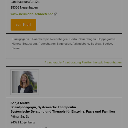
Landhausstraße 12a
15366
Neuenhagen
(link
www.neumann-schroeter.de
is
external)
zum Profil
Einzugsgebiet: Paartherapie Neuenhagen, Berlin, Neuenhagen, Hoppegarten,
Hönow, Strausberg, Petershagen-Eggersdorf, Altlandsberg, Buckow, Seelow,
Bernau
Paartherapie Paarberatung Familientherapie Neuenhagen
Sonja Nückel
Sozialpädagogin, Systemische Therapeutin
Systemische Beratung und Therapie für Einzelne, Paare und Familien
Plöner Str. 1b
24321
Lütjenburg
(link