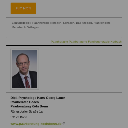
is
external)
zum Profil
Einzugsgebiet: Paartherapie Korbach, Korbach, Bad Arolsen, Frankenberg,
Medebach, Willingen
Paartherapie Paarberatung Familientherapie Korbach
Dipl.-Psychologe Hans-Georg Lauer
Paarberater, Coach
Paarberatung Köln Bonn
Rüngsdorfer Straße 1a
53173
Bonn
(link
www.paarberatung-koelnbonn.de
is