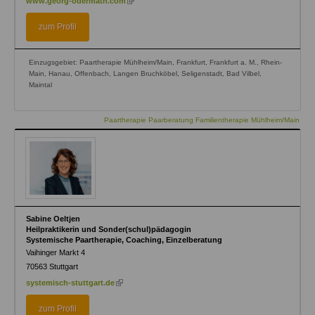
www.georg-odermath.com
is
external)
zum Profil
Einzugsgebiet: Paartherapie Mühlheim/Main, Frankfurt, Frankfurt a. M., Rhein-
Main, Hanau, Offenbach, Langen Bruchköbel, Seligenstadt, Bad Vilbel,
Maintal
Paartherapie Paarberatung Familientherapie Mühlheim/Main
Sabine Oeltjen
Heilpraktikerin und Sonder(schul)pädagogin
Systemische Paartherapie, Coaching, Einzelberatung
Vaihinger Markt 4
70563
Stuttgart
(link
systemisch-stuttgart.de
is
external)
zum Profil