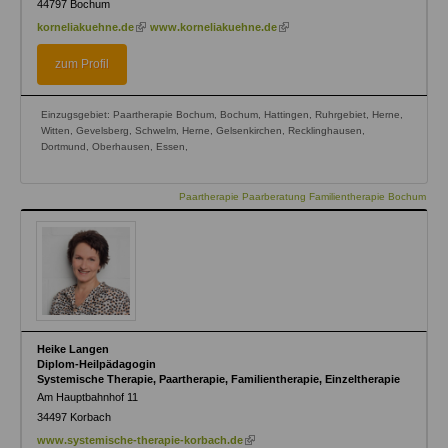
44797
Bochum
(link
(link
korneliakuehne.de
www.korneliakuehne.de
is
is
external)
external)
zum Profil
Einzugsgebiet: Paartherapie Bochum, Bochum, Hattingen, Ruhrgebiet, Herne,
Witten, Gevelsberg, Schwelm, Herne, Gelsenkirchen, Recklinghausen,
Dortmund, Oberhausen, Essen,
Paartherapie Paarberatung Familientherapie Bochum
Heike Langen
Diplom-Heilpädagogin
Systemische Therapie, Paartherapie, Familientherapie, Einzeltherapie
Am Hauptbahnhof 11
34497
Korbach
(link
www.systemische-therapie-korbach.de