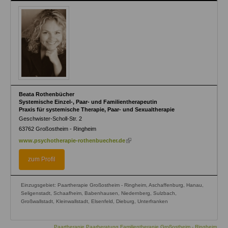
Beata Rothenbücher
Systemische Einzel-, Paar- und Familientherapeutin
Praxis für systemische Therapie, Paar- und Sexualtherapie
Geschwister-Scholl-Str. 2
63762
Großostheim - Ringheim
(link
www.psychotherapie-rothenbuecher.de
is
external)
zum Profil
Einzugsgebiet: Paartherapie Großostheim - Ringheim, Aschaffenburg, Hanau,
Seligenstadt, Schaafheim, Babenhausen, Niedernberg, Sulzbach,
Großwallstadt, Kleinwallstadt, Elsenfeld, Dieburg, Unterfranken
Paartherapie Paarberatung Familientherapie Großostheim - Ringheim