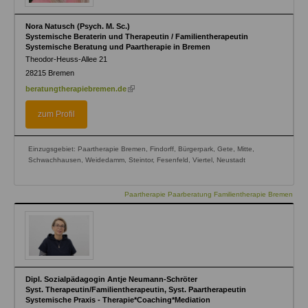
Nora Natusch (Psych. M. Sc.)
Systemische Beraterin und Therapeutin / Familientherapeutin
Systemische Beratung und Paartherapie in Bremen
Theodor-Heuss-Allee 21
28215
Bremen
(link
beratungtherapiebremen.de
is
external)
zum Profil
Einzugsgebiet: Paartherapie Bremen, Findorff, Bürgerpark, Gete, Mitte,
Schwachhausen, Weidedamm, Steintor, Fesenfeld, Viertel, Neustadt
Paartherapie Paarberatung Familientherapie Bremen
Dipl. Sozialpädagogin Antje Neumann-Schröter
Syst. Therapeutin/Familientherapeutin, Syst. Paartherapeutin
Systemische Praxis - Therapie*Coaching*Mediation