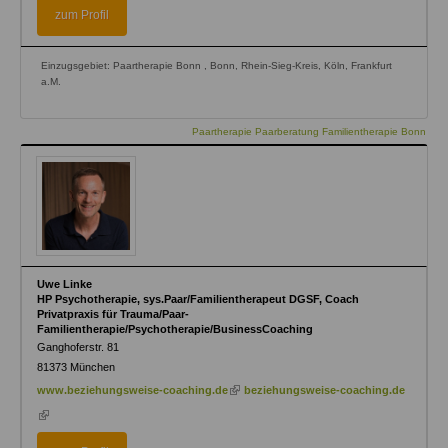
external)
zum Profil
Einzugsgebiet: Paartherapie Bonn , Bonn, Rhein-Sieg-Kreis, Köln, Frankfurt
a.M.
Paartherapie Paarberatung Familientherapie Bonn
Uwe Linke
HP Psychotherapie, sys.Paar/Familientherapeut DGSF, Coach
Privatpraxis für Trauma/Paar-
Familientherapie/Psychotherapie/BusinessCoaching
Ganghoferstr. 81
81373
München
(link
www.beziehungsweise-coaching.de
beziehungsweise-coaching.de
is
(link
external)
is
external)