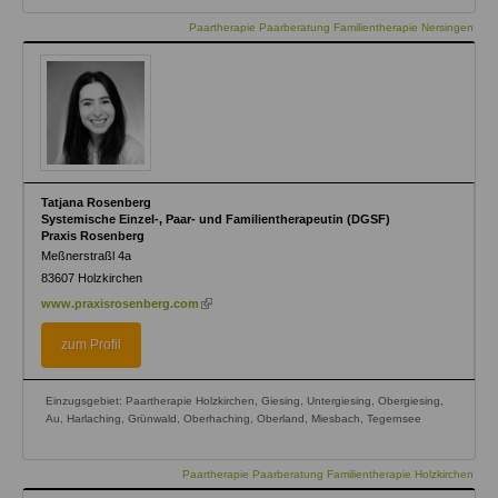
Paartherapie Paarberatung Familientherapie Nersingen
Tatjana Rosenberg
Systemische Einzel-, Paar- und Familientherapeutin (DGSF)
Praxis Rosenberg
Meßnerstraßl 4a
83607
Holzkirchen
(link
www.praxisrosenberg.com
is
external)
zum Profil
Einzugsgebiet: Paartherapie Holzkirchen, Giesing, Untergiesing, Obergiesing,
Au, Harlaching, Grünwald, Oberhaching, Oberland, Miesbach, Tegernsee
Paartherapie Paarberatung Familientherapie Holzkirchen