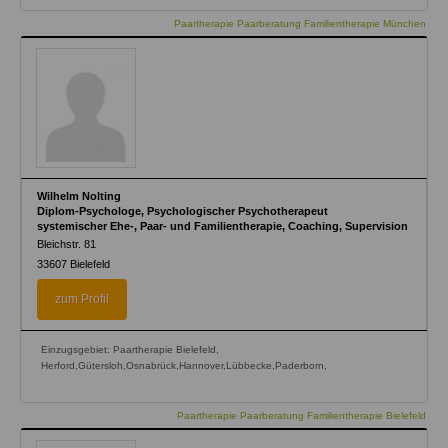
Paartherapie Paarberatung Familientherapie München
Wilhelm Nolting
Diplom-Psychologe, Psychologischer Psychotherapeut
systemischer Ehe-, Paar- und Familientherapie, Coaching, Supervision
Bleichstr. 81
33607
Bielefeld
zum Profil
Einzugsgebiet: Paartherapie Bielefeld,
Herford,Gütersloh,Osnabrück,Hannover,Lübbecke,Paderborn,
Paartherapie Paarberatung Familientherapie Bielefeld