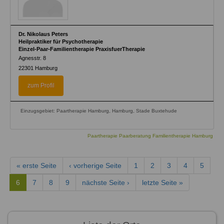
Dr. Nikolaus Peters
Heilpraktiker für Psychotherapie
Einzel-Paar-Familientherapie PraxisfuerTherapie
Agnesstr. 8
22301
Hamburg
zum Profil
Einzugsgebiet: Paartherapie Hamburg, Hamburg, Stade Buxtehude
Paartherapie Paarberatung Familientherapie Hamburg
« erste Seite
‹ vorherige Seite
1
2
3
4
5
6
7
8
9
nächste Seite ›
letzte Seite »