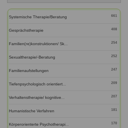
Ausbildungsinstitute
Sitemap
Formular zur Registrierung
Familienthemen
Qualitätssicherung
Fortbildungen
Links
661
Systemische Therapie/Beratung
Qualität unserer Therapeuten
Information über Qualifikation
Systemischer Ansatz
408
Liste der Fachverbände
Gesprächstherapie
Veranstaltungen
254
Familien(re)konstruktionen/ Sk...
Benutzername
*
Seminare und Kurse
252
Sexualtherapie/-Beratung
Fortbildungen
Passwort
*
247
Familienaufstellungen
vergessen?
Anmelden
209
Tiefenpsychologisch orientiert...
207
Verhaltenstherapie/ kognitive...
181
Humanistische Verfahren
170
Körperorienterte Psychotherapi...