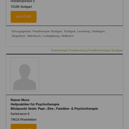
Roßbergstraße 5
70188
Stuttgart
zum Profil
Einzugsgebiet: Paartherapie Stuttgart, Stuttgart, Leonberg, Gerlingen,
Degerloch, Sillenbuch, Ludwigsburg, Heilbronn
Paartherapie Paarberatung Familientherapie Stuttgart
Rainer Monz
Heilpraktiker für Psychotherapie
Blickpunkt Seele: Paar-, Ehe-, Familien- & Psychotherapie
Karlstrasse 6
79618
Rheinfelden