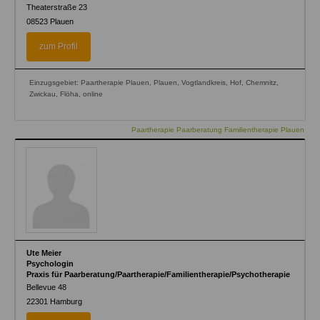
Theaterstraße 23
08523
Plauen
zum Profil
Einzugsgebiet: Paartherapie Plauen, Plauen, Vogtlandkreis, Hof, Chemnitz,
Zwickau, Flöha, online
Paartherapie Paarberatung Familientherapie Plauen
Ute Meier
Psychologin
Praxis für Paarberatung/Paartherapie/Familientherapie/Psychotherapie
Bellevue 48
22301
Hamburg