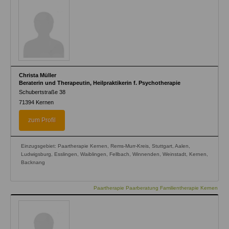
Christa Müller
Beraterin und Therapeutin, Heilpraktikerin f. Psychotherapie
Schubertstraße 38
71394
Kernen
zum Profil
Einzugsgebiet: Paartherapie Kernen, Rems-Murr-Kreis, Stuttgart, Aalen,
Ludwigsburg, Esslingen, Waiblingen, Fellbach, Winnenden, Weinstadt, Kernen,
Backnang
Paartherapie Paarberatung Familientherapie Kernen