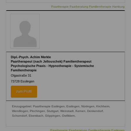
Paartherapie Paarberatung Familientherapie Hamburg
Dipl.-Psych. Achim Merkle
Paartherapeut (nach Jellouschek) Familientherapeut
Psychologische Praxis - Hypnotherapie - Systemische
Familientherapie
Olgastraße 31
73728
Esslingen
zum Profil
Einzugsgebiet: Paartherapie Esslingen, Esslingen, Nürtingen, Kirchheim,
Wendlingen, Plochingen, Stuttgart, Weinstadt, Kernen, Denkendorf,
Schorndorf, Ebersbach, Göppingen, Ostfildern,
Paartherapie Paarberatung Familientherapie Esslingen