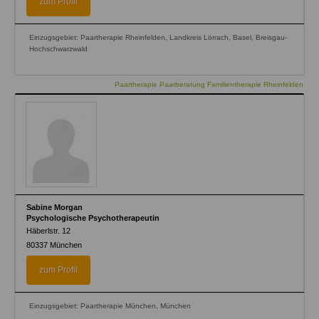
zum Profil
Einzugsgebiet: Paartherapie Rheinfelden, Landkreis Lörrach, Basel, Breisgau-
Hochschwarzwald
Paartherapie Paarberatung Familientherapie Rheinfelden
Sabine Morgan
Psychologische Psychotherapeutin
Häberlstr. 12
80337
München
zum Profil
Einzugsgebiet: Paartherapie München, München