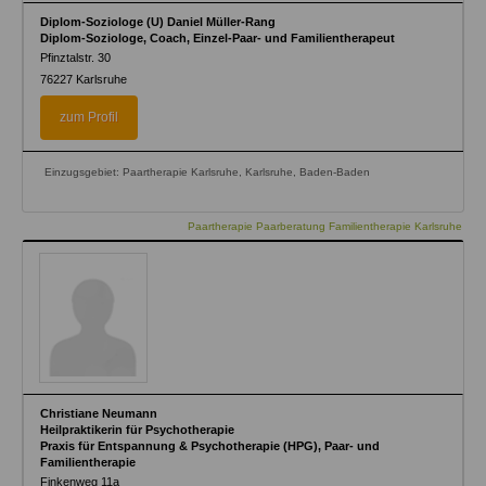
Diplom-Soziologe (U) Daniel Müller-Rang
Diplom-Soziologe, Coach, Einzel-Paar- und Familientherapeut
Pfinztalstr. 30
76227
Karlsruhe
zum Profil
Einzugsgebiet: Paartherapie Karlsruhe, Karlsruhe, Baden-Baden
Paartherapie Paarberatung Familientherapie Karlsruhe
Christiane Neumann
Heilpraktikerin für Psychotherapie
Praxis für Entspannung & Psychotherapie (HPG), Paar- und
Familientherapie
Finkenweg 11a