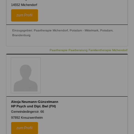
14552
Michendorf
zum Profil
Einzugsgebiet: Paartherapie Michendorf, Potsdam - Mittelmark, Potsdam,
Brandenburg
Paartherapie Paarberatung Familientherapie Michendorf
Alexja Neumann-Günzelmann
HP Psych und Dipl. Bwl (FH)
Gemeindedingerstr. 66
97892
Kreuzwertheim
zum Profil