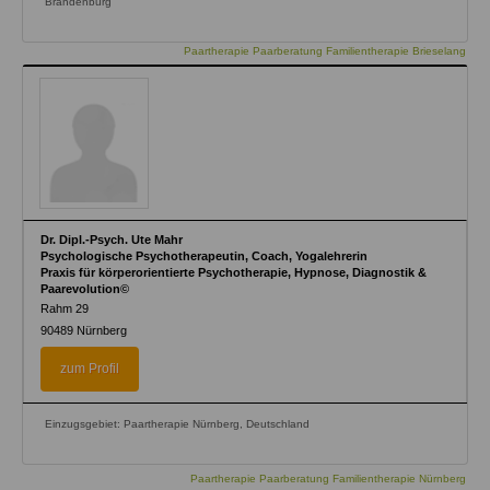
Brandenburg
Paartherapie Paarberatung Familientherapie Brieselang
Dr. Dipl.-Psych. Ute Mahr
Psychologische Psychotherapeutin, Coach, Yogalehrerin
Praxis für körperorientierte Psychotherapie, Hypnose, Diagnostik &
Paarevolution©
Rahm 29
90489
Nürnberg
zum Profil
Einzugsgebiet: Paartherapie Nürnberg, Deutschland
Paartherapie Paarberatung Familientherapie Nürnberg