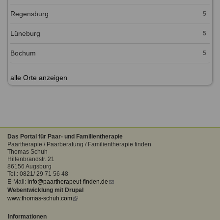
Regensburg
5
Lüneburg
5
Bochum
5
alle Orte anzeigen
Das Portal für Paar- und Familientherapie
Paartherapie / Paarberatung / Familientherapie finden
Thomas Schuh
Hillenbrandstr. 21
86156 Augsburg
Tel.: 0821/ 29 71 56 48
E-Mail:
info@paartherapeut-finden.de
(link
Webentwicklung mit Drupal
sends
www.thomas-schuh.com
(link
e-
is
mail)
external)
Informationen