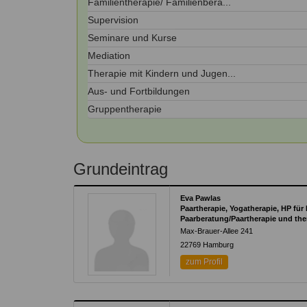
Familientherapie/ Familienbera...
Kontakt
Angebot
auf.
Supervision
Therapeutenliste
Seminare und Kurse
nach
Zum Kontaktformular
Methode
Mediation
Therapie mit Kindern und Jugen...
Therapeutenliste
nach
Aus- und Fortbildungen
Themen
Gruppentherapie
Grundeintrag
Eva Pawlas
Paartherapie, Yogatherapie, HP für
Paarberatung/Paartherapie und th
Max-Brauer-Allee 241
22769
Hamburg
zum Profil