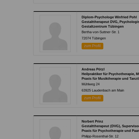
Diplom-Psychologe Winfried Pohl
Gestalttherapeut DVG, Psychologi
Gestaltzentrum Tübingen
Bertha-von-Suttner-Str. 1
72074
Tübingen
zum Profil
Andreas Pötzl
Heilpraktiker für Psychotherapie, 
Praxis für Musiktherapie und Tanzt
Mühlweg 24
63925
Laudenbach am Main
zum Profil
Norbert Prinz
Gestalttherapeut (DVG), Superviso
Praxis für Psychotherapie und Paar
Philipp-Rosenthal-Str. 12