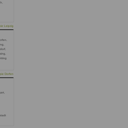
ch,
,
ie Leipzig
orfen,
ing,
dorf,
sing,
tting
pie Dorfen
gart,
stadt