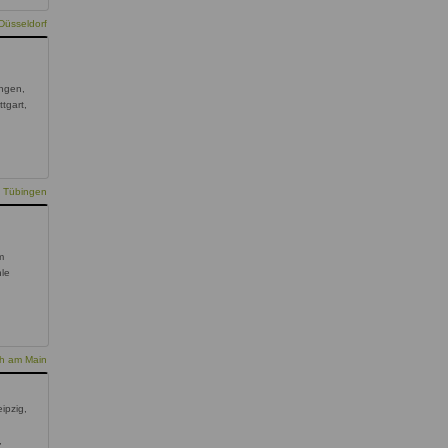
Düsseldorf
ngen,
ttgart,
e Tübingen
m
hle
ch am Main
ipzig,
,