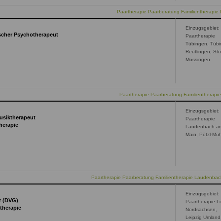
Paartherapie Paarberatung Familientherapie 
Einzugsgebiet:
scher Psychotherapeut
Paartherapie
Tübingen, Tübi
Reutlingen, Stu
Mössingen
Paartherapie Paarberatung Familientherapi
Einzugsgebiet:
Musiktherapeut
Paartherapie
herapie
Laudenbach a
Main, Pötzl-Mü
Paartherapie Paarberatung Familientherapie Laudenba
Einzugsgebiet:
r (DVG)
Paartherapie Le
therapie
Nordsachsen,
Leipzig Umland