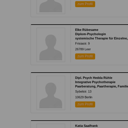
zum Profil
Elke Rübesame
Diplom-Psychologin
systemische Therapie für Einzelne,
Frisiastr. 9
26789
Leer
zum Profil
Dipl. Psych Hedda Rühle
Integrative Psychotherapie
Paarberatung, Paartherapie, Famil
Sybelstr. 13
10629
Berlin
zum Profil
Katia Saalfrank