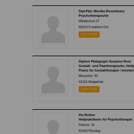
Dipl.Päd. Monika Rosenkranz
Psychotherapeutin
Windeckstr.27
60314
Frankfurt-Ost
zum Profil
Diplom Pädagogin Susanne Rost
Gestalt- und Paartherapeutin, Heilp
Praxis für Gestalttherapie / emotio
Mozartstr. 50
42115
Wuppertal
zum Profil
Iris Rother
Heilpraktikerin für Psychotherapie
Parkstr. 16
82343
Pöcking