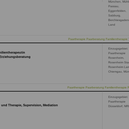
München, Mühld
Passau,
Eggenfelden,
Salzburg,
Berchtesgaden
Land
Paartherapie Paarberatung Familientherapie 
Einzugsgebiet:
milientherapeutin
Paartherapie
 Erziehungsberatung
Rosenheim,
Rosenheim Sta
Rosenheim Lan
Chiemgau, Mü
Paartherapie Paarberatung Familientherapie
Einzugsgebiet:
Paartherapie
g und Therapie, Supervision, Mediation
Düsseldorf, N