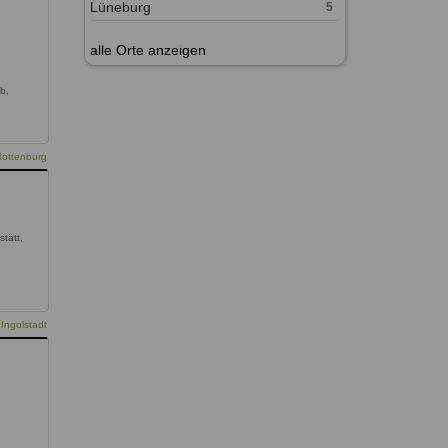
Lüneburg
5
alle Orte anzeigen
b,
Rottenburg
stätt,
Ingolstadt