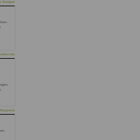
 Stuttgart
Rhein-
m
nkfurt-Ost
ingen,
n,
 Wuppertal
hen,