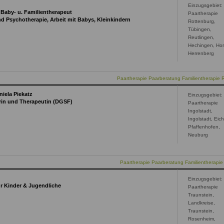
Einzugsgebiet:
 Baby- u. Familientherapeut
Paartherapie
und Psychotherapie, Arbeit mit Babys, Kleinkindern
Rottenburg,
Tübingen,
Reutlingen,
Hechingen, Hor
Herrenberg
Paartherapie Paarberatung Familientherapie 
iela Piekatz
Einzugsgebiet:
erin und Therapeutin (DGSF)
Paartherapie
Ingolstadt,
Ingolstadt, Eich
Pfaffenhofen,
Neuburg
Paartherapie Paarberatung Familientherapie 
Einzugsgebiet:
ür Kinder & Jugendliche
Paartherapie
Traunstein,
Landkreise,
Traunstein,
Rosenheim,