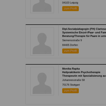
04103
Leipzig
zum Profil
Dipl.Sozialpädagogin (FH) Claris
Systemische Einzel-/Paar- und Fam
Beratung/Therapie für Paare in un
Siemensstraße 9
84405
Dorfen
zum Profil
Monika Rapka
Heilpraktikerin Psychotherapie
Therapeutin mit Spezialisierung 
Johannesstraße 58
70176
Stuttgart
zum Profil