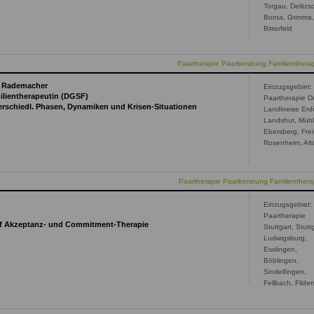
Torgau, Delitzs
Borna, Grimma
Bitterfeld
Paartherapie Paarberatung Familientherap
sa Rademacher
Einzugsgebiet:
ilientherapeutin (DGSF)
Paartherapie D
terschiedl. Phasen, Dynamiken und Krisen-Situationen
Landkreise Erd
Landshut, Mühl
Ebersberg, Frei
Rosenheim, Altö
Paartherapie Paarberatung Familienthera
Einzugsgebiet:
Paartherapie
auf Akzeptanz- und Commitment-Therapie
Stuttgart, Stutt
Ludwigsburg,
Esslingen,
Böblingen,
Sindelfingen,
Fellbach, Filder