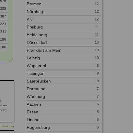
576
Bremen
12
388
Nürnberg
12
387
Kiel
12
223
Freiburg
11
211
Heidelberg
11
186
Düsseldorf
10
180
Frankfurt am Main
10
Leipzig
10
Wuppertal
8
Tübingen
8
Saarbrücken
8
Dortmund
7
Würzburg
7
l,
Aachen
6
schen;
iertel
Essen
5
Lindau
5
ie Hamburg
Regensburg
5