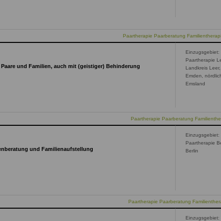
Paartherapie Paarberatung Familientherap
Einzugsgebiet:
Paartherapie Le
 Paare und Familien, auch mit (geistiger) Behinderung
Landkreis Leer,
Emden, nördlic
Emsland
Paartherapie Paarberatung Familienthe
Einzugsgebiet:
Paartherapie Be
ienberatung und Familienaufstellung
Berlin
Paartherapie Paarberatung Familienthera
Einzugsgebiet: