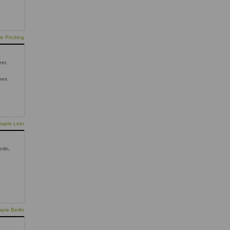
ie Pöcking
er,
hes
rapie Leer
rlin,
pie Berlin