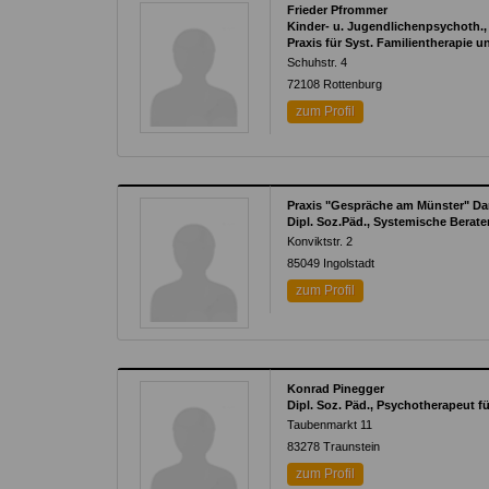
Frieder Pfrommer
Kinder- u. Jugendlichenpsychoth.,
Praxis für Syst. Familientherapie 
Schuhstr. 4
72108
Rottenburg
zum Profil
Praxis "Gespräche am Münster" Dan
Dipl. Soz.Päd., Systemische Berat
Konviktstr. 2
85049
Ingolstadt
zum Profil
Konrad Pinegger
Dipl. Soz. Päd., Psychotherapeut f
Taubenmarkt 11
83278
Traunstein
zum Profil