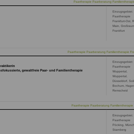
Paartherapie Paarberatung Familientherapie
Einzugsgebiet:
Paartherapie
Frankfurt-Ost, 
Main, Großrau
Frankfurt
Paartherapie Paarberatung Familientherapie Fra
Einzugsgebiet:
raktikerin
Paartherapie
nsfokussierte, gewaltfreie Paar- und Familientherapie
Wuppertal,
Wuppertal,
Düsseldorf, Sol
Bochum, Hage
Remscheid
Paartherapie Paarberatung Familientherapie
Einzugsgebiet:
Paartherapie
Pöcking, Münc
Starnberg