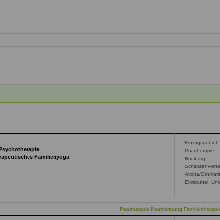
Einzugsgebiet:
 Psychotherapie
Paartherapie
erapeutisches Familienyoga
Hamburg,
Schanzenvierte
Altona/Othmar
Eimsbüttel, Univ
Paartherapie Paarberatung Familientherap