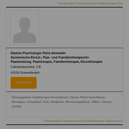
Paartherapie Paarberatung Familientherapie Kiel
Diplom-Psychologin Petra Ahrweiler
Systemische Einzel-, Paar- und Familientherapeutin
Paarberatung, Paartherapie, Familientherapie, Einzeltherapie
Calvinerbuschstr. 2 B
41516
Grevenbroich
zum Profil
Einzugsgebiet: Paartherapie Grevenbroich, Neuss, Rhein-Kreis-Neuss,
Dormagen, Düsseldorf, Köln, Bergheim, Mönchengladbach, Willich, Viersen,
Krefeld
Paartherapie Paarberatung Familientherapie Grevenbroich