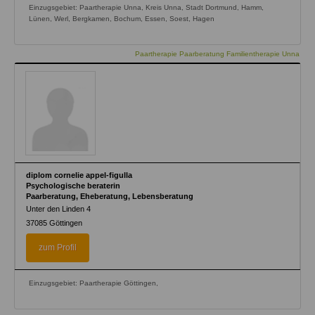
Einzugsgebiet: Paartherapie Unna, Kreis Unna, Stadt Dortmund, Hamm,
Lünen, Werl, Bergkamen, Bochum, Essen, Soest, Hagen
Paartherapie Paarberatung Familientherapie Unna
diplom cornelie appel-figulla
Psychologische beraterin
Paarberatung, Eheberatung, Lebensberatung
Unter den Linden 4
37085
Göttingen
zum Profil
Einzugsgebiet: Paartherapie Göttingen,