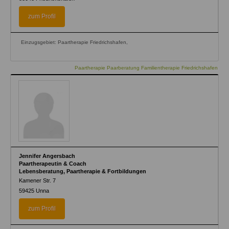
zum Profil
Einzugsgebiet: Paartherapie Friedrichshafen,
Paartherapie Paarberatung Familientherapie Friedrichshafen
Jennifer Angersbach
Paartherapeutin & Coach
Lebensberatung, Paartherapie & Fortbildungen
Kamener Str. 7
59425
Unna
zum Profil