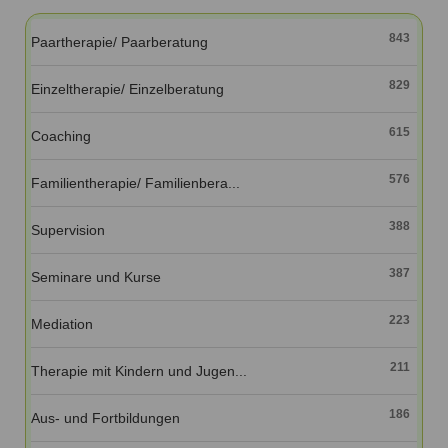
Ausbildungsinstitute
Sitemap
Formular zur Registrierung
Familienthemen
Qualitätssicherung
843
Paartherapie/ Paarberatung
Fortbildungen
Links
Qualität unserer Therapeuten
Information über Qualifikation
Systemischer Ansatz
829
Einzeltherapie/ Einzelberatung
Liste der Fachverbände
615
Coaching
Veranstaltungen
Benutzername
*
Seminare und Kurse
576
Familientherapie/ Familienbera...
Fortbildungen
Passwort
*
388
Supervision
vergessen?
387
Seminare und Kurse
Anmelden
223
Mediation
211
Therapie mit Kindern und Jugen...
186
Aus- und Fortbildungen