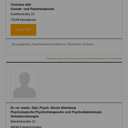
Christine Albl
Gestalt- und Paartherapeutin
Goethestraße 16
75249
Kieselbronn
zum Profil
Einzugsgebiet: Paartherapie Kieselbronn, Pforzheim, Enzkreis
Paartherapie Paarberatung Familientherapie Kieselbronn
Dr. rer. medic. Dipl.-Psych. Nicole Altenburg
Psychologische Psychotherapeutin und Psychodiabetologin
Verhaltenstherapie
Bahnhofstraße 21
88048
Friedrichshafen