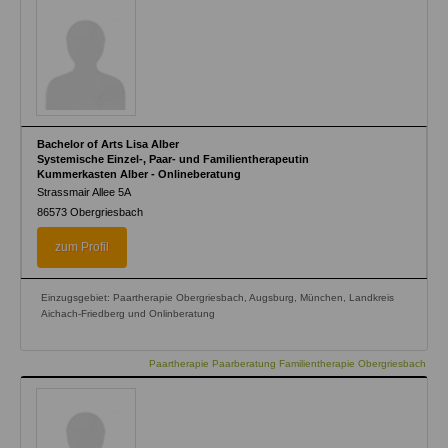
Bachelor of Arts Lisa Alber
Systemische Einzel-, Paar- und Familientherapeutin
Kummerkasten Alber - Onlineberatung
Strassmair Allee 5A
86573
Obergriesbach
zum Profil
Einzugsgebiet: Paartherapie Obergriesbach, Augsburg, München, Landkreis
Aichach-Friedberg und Onlinberatung
Paartherapie Paarberatung Familientherapie Obergriesbach