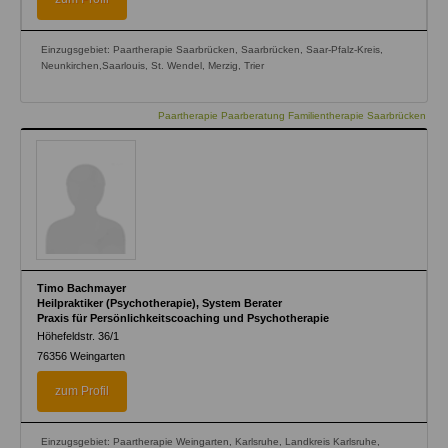
Einzugsgebiet: Paartherapie Saarbrücken, Saarbrücken, Saar-Pfalz-Kreis,
Neunkirchen,Saarlouis, St. Wendel, Merzig, Trier
Paartherapie Paarberatung Familientherapie Saarbrücken
Timo Bachmayer
Heilpraktiker (Psychotherapie), System Berater
Praxis für Persönlichkeitscoaching und Psychotherapie
Höhefeldstr. 36/1
76356
Weingarten
zum Profil
Einzugsgebiet: Paartherapie Weingarten, Karlsruhe, Landkreis Karlsruhe,