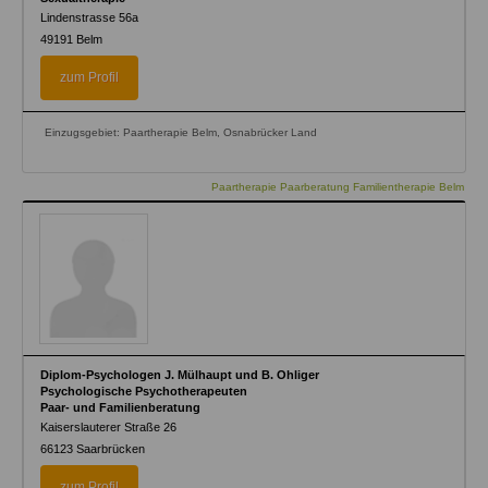
Lindenstrasse 56a
49191
Belm
zum Profil
Einzugsgebiet: Paartherapie Belm, Osnabrücker Land
Paartherapie Paarberatung Familientherapie Belm
Diplom-Psychologen J. Mülhaupt und B. Ohliger
Psychologische Psychotherapeuten
Paar- und Familienberatung
Kaiserslauterer Straße 26
66123
Saarbrücken
zum Profil