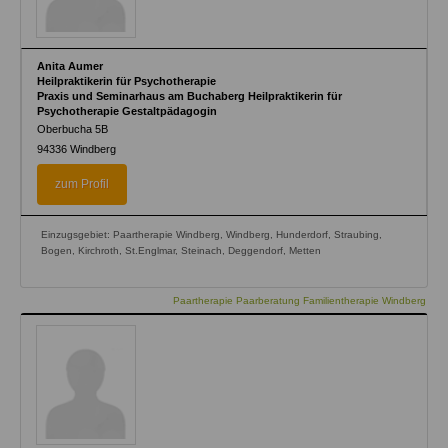
Anita Aumer
Heilpraktikerin für Psychotherapie
Praxis und Seminarhaus am Buchaberg Heilpraktikerin für
Psychotherapie Gestaltpädagogin
Oberbucha 5B
94336
Windberg
zum Profil
Einzugsgebiet: Paartherapie Windberg, Windberg, Hunderdorf, Straubing,
Bogen, Kirchroth, St.Englmar, Steinach, Deggendorf, Metten
Paartherapie Paarberatung Familientherapie Windberg