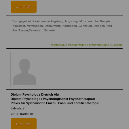
zum Profil
Einzugsgebiet: Paartherapie Augsburg, Augsburg, München, Ulm, Kempten,
Ingolstadt, Memmingen, Donauwörth, Nördlingen, Günzburg, Dillingen, Neu-
Ulm, Bayern,Österreich, Schweiz
Paartherapie Paarberatung Familientherapie Augsburg
Diplom Psychologe Dietrich Abt
Diplom Psychologe / Psychologischer Psychotherapeut
Praxis für Systemische Einzel-, Paar- und Familientherapie
Jahnstr. 7
76133
Karlsruhe
zum Profil