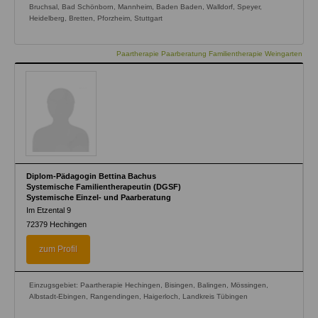
Bruchsal, Bad Schönborn, Mannheim, Baden Baden, Walldorf, Speyer,
Heidelberg, Bretten, Pforzheim, Stuttgart
Paartherapie Paarberatung Familientherapie Weingarten
Diplom-Pädagogin Bettina Bachus
Systemische Familientherapeutin (DGSF)
Systemische Einzel- und Paarberatung
Im Etzental 9
72379
Hechingen
zum Profil
Einzugsgebiet: Paartherapie Hechingen, Bisingen, Balingen, Mössingen,
Albstadt-Ebingen, Rangendingen, Haigerloch, Landkreis Tübingen