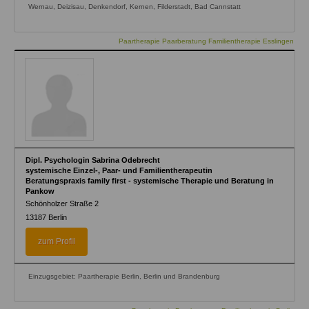
Wernau, Deizisau, Denkendorf, Kernen, Filderstadt, Bad Cannstatt
Paartherapie Paarberatung Familientherapie Esslingen
Dipl. Psychologin Sabrina Odebrecht
systemische Einzel-, Paar- und Familientherapeutin
Beratungspraxis family first - systemische Therapie und Beratung in
Pankow
Schönholzer Straße 2
13187
Berlin
zum Profil
Einzugsgebiet: Paartherapie Berlin, Berlin und Brandenburg