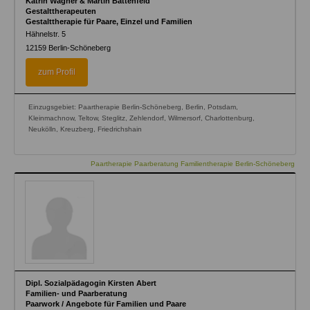
Katrin Wagner & Martin Battenfeld
Gestalttherapeuten
Gestalttherapie für Paare, Einzel und Familien
Hähnelstr. 5
12159
Berlin-Schöneberg
zum Profil
Einzugsgebiet: Paartherapie Berlin-Schöneberg, Berlin, Potsdam,
Kleinmachnow, Teltow, Steglitz, Zehlendorf, Wilmersorf, Charlottenburg,
Neukölln, Kreuzberg, Friedrichshain
Paartherapie Paarberatung Familientherapie Berlin-Schöneberg
Dipl. Sozialpädagogin Kirsten Abert
Familien- und Paarberatung
Paarwork / Angebote für Familien und Paare