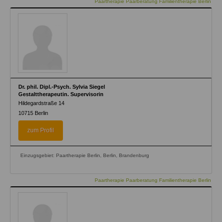
Paartherapie Paarberatung Familientherapie Berlin
Dr. phil. Dipl.-Psych. Sylvia Siegel
Gestalttherapeutin. Supervisorin
Hildegardstraße 14
10715
Berlin
zum Profil
Einzugsgebiet: Paartherapie Berlin, Berlin, Brandenburg
Paartherapie Paarberatung Familientherapie Berlin