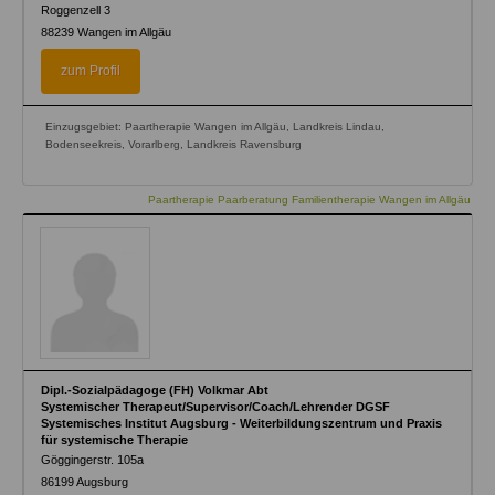
Roggenzell 3
88239
Wangen im Allgäu
zum Profil
Einzugsgebiet: Paartherapie Wangen im Allgäu, Landkreis Lindau,
Bodenseekreis, Vorarlberg, Landkreis Ravensburg
Paartherapie Paarberatung Familientherapie Wangen im Allgäu
Dipl.-Sozialpädagoge (FH) Volkmar Abt
Systemischer Therapeut/Supervisor/Coach/Lehrender DGSF
Systemisches Institut Augsburg - Weiterbildungszentrum und Praxis
für systemische Therapie
Göggingerstr. 105a
86199
Augsburg