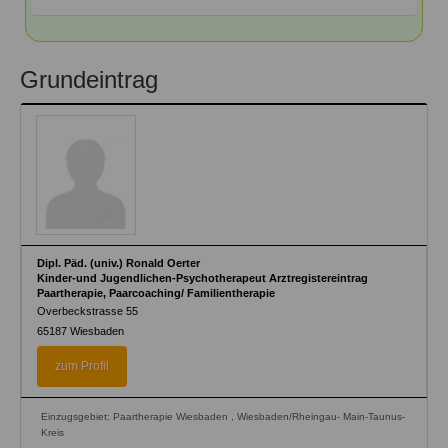
Grundeintrag
Dipl. Päd. (univ.) Ronald Oerter
Kinder-und Jugendlichen-Psychotherapeut Arztregistereintrag
Paartherapie, Paarcoaching/ Familientherapie
Overbeckstrasse 55
65187
Wiesbaden
zum Profil
Einzugsgebiet: Paartherapie Wiesbaden , Wiesbaden/Rheingau- Main-Taunus-
Kreis