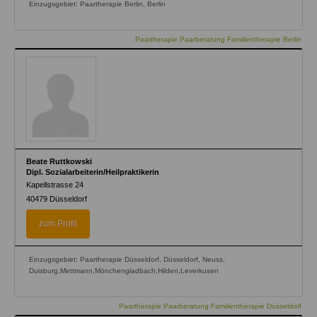
Einzugsgebiet: Paartherapie Berlin, Berlin
Paartherapie Paarberatung Familientherapie Berlin
Beate Ruttkowski
Dipl. Sozialarbeiterin/Heilpraktikerin
Kapellstrasse 24
40479
Düsseldorf
zum Profil
Einzugsgebiet: Paartherapie Düsseldorf, Düsseldorf, Neuss,
Duisburg,Mettmann,Mönchengladbach,Hilden,Leverkusen
Paartherapie Paarberatung Familientherapie Düsseldorf