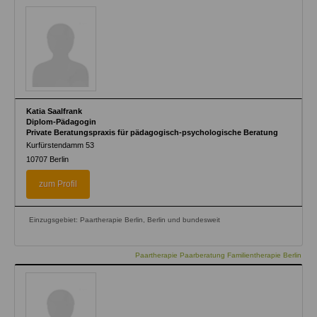
Katia Saalfrank
Diplom-Pädagogin
Private Beratungspraxis für pädagogisch-psychologische Beratung
Kurfürstendamm 53
10707
Berlin
zum Profil
Einzugsgebiet: Paartherapie Berlin, Berlin und bundesweit
Paartherapie Paarberatung Familientherapie Berlin