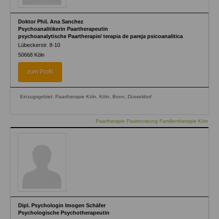
Doktor Phil. Ana Sanchez
Psychoanalitikerin Paartherapeutin
psychoanalytische Paartherapie/ terapia de pareja psicoanalitica
Lübeckerstr. 8-10
50668
Köln
zum Profil
Einzugsgebiet: Paartherapie Köln, Köln, Bonn, Düsseldorf
Paartherapie Paarberatung Familientherapie Köln
Dipl. Psychologin Imogen Schäfer
Psychologische Psychotherapeutin