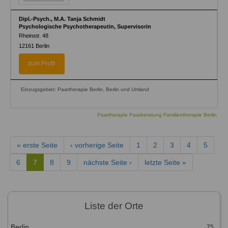
Dipl.-Psych., M.A. Tanja Schmidt
Psychologische Psychotherapeutin, Supervisorin
Rheinstr. 48
12161
Berlin
zum Profil
Einzugsgebiet: Paartherapie Berlin, Berlin und Umland
Paartherapie Paarberatung Familientherapie Berlin
« erste Seite
‹ vorherige Seite
1
2
3
4
5
6
7
8
9
nächste Seite ›
letzte Seite »
Liste der Orte
Berlin
75