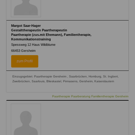
Margot Saar-Hager
Gestalttherapeutin Paartherapeutin
Paartherapie (zus.mit Ehemann), Familientherapie,
Kommunikationstraining
Spessweg 12 Haus Wildblume
66453
Gersheim
zum Profil
Einzugsgebiet: Paartherapie Gersheim , Saarbrücken, Homburg, St. Ingbert,
Zweibrücken, Saarlouis, Blieskastel, Pirmasens, Gersheim, Kaiserslautern
Paartherapie Paarberatung Familientherapie Gersheim