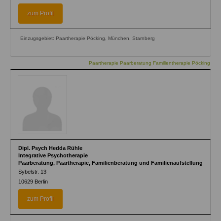
zum Profil
Einzugsgebiet: Paartherapie Pöcking, München, Starnberg
Paartherapie Paarberatung Familientherapie Pöcking
Dipl. Psych Hedda Rühle
Integrative Psychotherapie
Paarberatung, Paartherapie, Familienberatung und Familienaufstellung
Sybelstr. 13
10629
Berlin
zum Profil