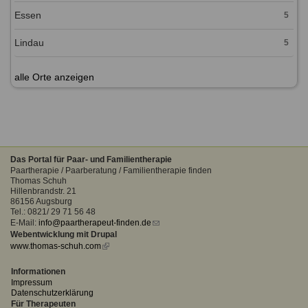
Essen
5
Lindau
5
alle Orte anzeigen
Das Portal für Paar- und Familientherapie
Paartherapie / Paarberatung / Familientherapie finden
Thomas Schuh
Hillenbrandstr. 21
86156 Augsburg
Tel.: 0821/ 29 71 56 48
E-Mail:
info@paartherapeut-finden.de
(link
Webentwicklung mit Drupal
sends
www.thomas-schuh.com
(link
e-
is
mail)
external)
Informationen
Impressum
Datenschutzerklärung
Für Therapeuten