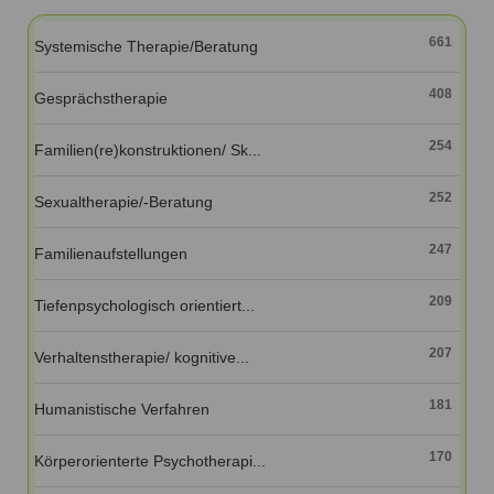
Ausbildungsinstitute
Sitemap
Formular zur Registrierung
Familienthemen
Qualitätssicherung
661
Systemische Therapie/Beratung
Fortbildungen
Links
Qualität unserer Therapeuten
Information über Qualifikation
Systemischer Ansatz
408
Gesprächstherapie
Liste der Fachverbände
254
Familien(re)konstruktionen/ Sk...
Veranstaltungen
Benutzername
*
Seminare und Kurse
252
Sexualtherapie/-Beratung
Fortbildungen
Passwort
*
247
Familienaufstellungen
vergessen?
209
Tiefenpsychologisch orientiert...
Anmelden
207
Verhaltenstherapie/ kognitive...
181
Humanistische Verfahren
170
Körperorienterte Psychotherapi...