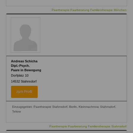
Paartherapie Paarberatung Familientherapie München
Andreas Schicha
Dipl.-Psych.
Paare in Bewegung
Dorfplatz 10
14532
Stahnsdorf
zum Profil
Einzugsgebiet: Paartherapie Stahnsdorf, Berlin, Kleinmachnow, Stahnsdorf,
Teltow
Paartherapie Paarberatung Familientherapie Stahnsdorf