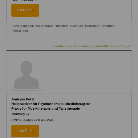
zum Profil
Einzugsgebiet: Paartherapie Tübingen, Tübingen, Reutlingen, Stuttgart,
Mössingen
Paartherapie Paarberatung Familientherapie Tübingen
Andreas Pötzl
Heilpraktiker für Psychotherapie, Musiktherapeut
Praxis für Musiktherapie und Tanztherapie
Mühlweg 24
63925
Laudenbach am Main
zum Profil