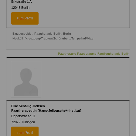
Erkstraße 1 A
12043
Berlin
zum Profil
Einzugsgebiet: Paartherapie Berlin, Berlin
Neukölln/Kreuzberg/Treptow/Schöneberg/Tempelhof/Mitte
Paartherapie Paarberatung Familientherapie Berlin
Eike Schällig-Hensch
Paartherapeutin (Hans-Jellouschek-Institut)
Depotstrasse 11
72072
Tübingen
zum Profil