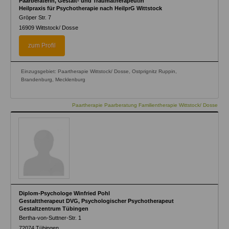
Paarberaterin, Gestalt- und Traumatherapeutin
Heilpraxis für Psychotherapie nach HeilprG Wittstock
Gröper Str. 7
16909
Wittstock/ Dosse
zum Profil
Einzugsgebiet: Paartherapie Wittstock/ Dosse, Ostprignitz Ruppin,
Brandenburg, Mecklenburg
Paartherapie Paarberatung Familientherapie Wittstock/ Dosse
Diplom-Psychologe Winfried Pohl
Gestalttherapeut DVG, Psychologischer Psychotherapeut
Gestaltzentrum Tübingen
Bertha-von-Suttner-Str. 1
72074
Tübingen