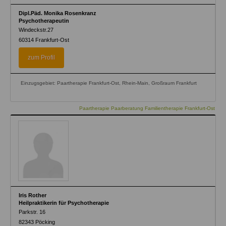
Dipl.Päd. Monika Rosenkranz
Psychotherapeutin
Windeckstr.27
60314
Frankfurt-Ost
zum Profil
Einzugsgebiet: Paartherapie Frankfurt-Ost, Rhein-Main, Großraum Frankfurt
Paartherapie Paarberatung Familientherapie Frankfurt-Ost
Iris Rother
Heilpraktikerin für Psychotherapie
Parkstr. 16
82343
Pöcking