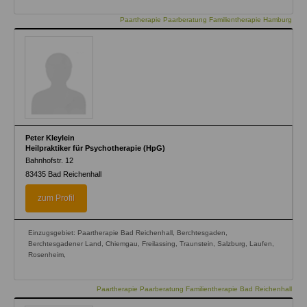
Paartherapie Paarberatung Familientherapie Hamburg
Peter Kleylein
Heilpraktiker für Psychotherapie (HpG)
Bahnhofstr. 12
83435
Bad Reichenhall
zum Profil
Einzugsgebiet: Paartherapie Bad Reichenhall, Berchtesgaden,
Berchtesgadener Land, Chiemgau, Freilassing, Traunstein, Salzburg, Laufen,
Rosenheim,
Paartherapie Paarberatung Familientherapie Bad Reichenhall