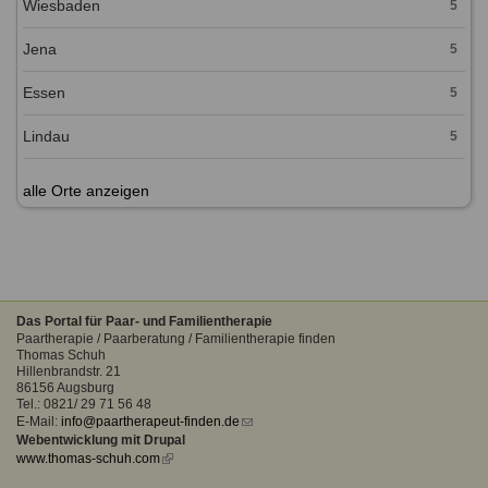
Wiesbaden
5
Jena
5
Essen
5
Lindau
5
alle Orte anzeigen
Das Portal für Paar- und Familientherapie
Paartherapie / Paarberatung / Familientherapie finden
Thomas Schuh
Hillenbrandstr. 21
86156 Augsburg
Tel.: 0821/ 29 71 56 48
E-Mail:
info@paartherapeut-finden.de
(link
Webentwicklung mit Drupal
sends
www.thomas-schuh.com
(link
e-
is
mail)