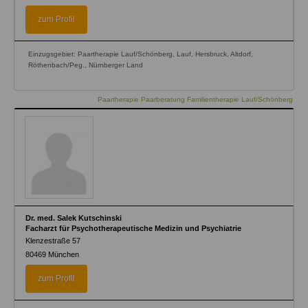
zum Profil
Einzugsgebiet: Paartherapie Lauf/Schönberg, Lauf, Hersbruck, Altdorf,
Röthenbach/Peg., Nürnberger Land
Paartherapie Paarberatung Familientherapie Lauf/Schönberg
Dr. med. Salek Kutschinski
Facharzt für Psychotherapeutische Medizin und Psychiatrie
Klenzestraße 57
80469
München
zum Profil