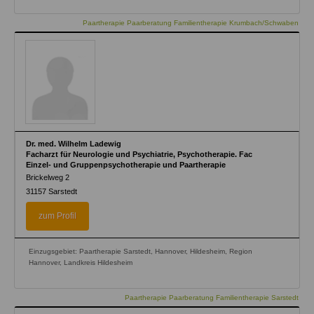
Paartherapie Paarberatung Familientherapie Krumbach/Schwaben
Dr. med. Wilhelm Ladewig
Facharzt für Neurologie und Psychiatrie, Psychotherapie. Fac
Einzel- und Gruppenpsychotherapie und Paartherapie
Brickelweg 2
31157
Sarstedt
zum Profil
Einzugsgebiet: Paartherapie Sarstedt, Hannover, Hildesheim, Region
Hannover, Landkreis Hildesheim
Paartherapie Paarberatung Familientherapie Sarstedt