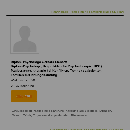
Paartherapie Paarberatung Familientherapie Stuttgart
Diplom-Psychologe Gerhard Liebertz
Diplom-Psychologe, Heilpraktiker für Psychotherapie (HPG)
Paarberatung/-therapie bei Konflikten, Trennungsabsichten;
Familien-/Erziehungsberatung
Winterstrasse 50
76137
Karlsruhe
zum Profil
Einzugsgebiet: Paartherapie Karlsruhe, Karlsruhe alle Stadtteile, Ettlingen,
Rastatt, Wörth, Eggenstein-Leopoldshafen, Rheinstetten
Paartherapie Paarberatung Familientherapie Karlsruhe