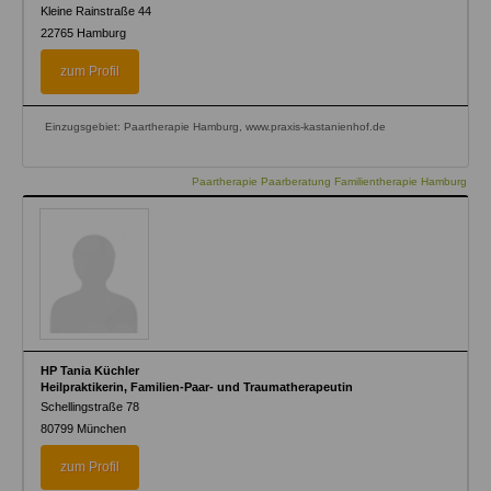
Kleine Rainstraße 44
22765
Hamburg
zum Profil
Einzugsgebiet: Paartherapie Hamburg, www.praxis-kastanienhof.de
Paartherapie Paarberatung Familientherapie Hamburg
HP Tania Küchler
Heilpraktikerin, Familien-Paar- und Traumatherapeutin
Schellingstraße 78
80799
München
zum Profil