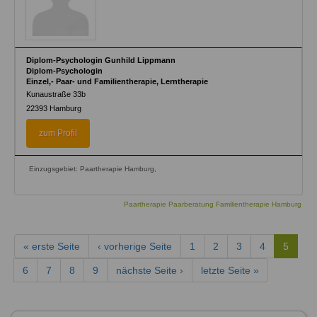
Diplom-Psychologin Gunhild Lippmann
Diplom-Psychologin
Einzel,- Paar- und Familientherapie, Lerntherapie
Kunaustraße 33b
22393
Hamburg
zum Profil
Einzugsgebiet: Paartherapie Hamburg,
Paartherapie Paarberatung Familientherapie Hamburg
« erste Seite
‹ vorherige Seite
1
2
3
4
5
6
7
8
9
nächste Seite ›
letzte Seite »