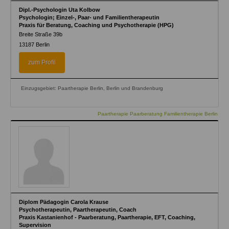
Dipl.-Psychologin Uta Kolbow
Psychologin; Einzel-, Paar- und Familientherapeutin
Praxis für Beratung, Coaching und Psychotherapie (HPG)
Breite Straße 39b
13187
Berlin
zum Profil
Einzugsgebiet: Paartherapie Berlin, Berlin und Brandenburg
Paartherapie Paarberatung Familientherapie Berlin
Diplom Pädagogin Carola Krause
Psychotherapeutin, Paartherapeutin, Coach
Praxis Kastanienhof - Paarberatung, Paartherapie, EFT, Coaching,
Supervision