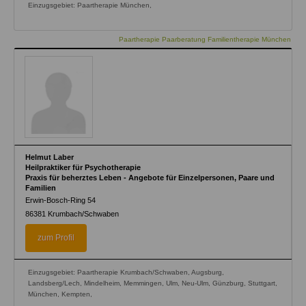
Einzugsgebiet: Paartherapie München,
Paartherapie Paarberatung Familientherapie München
Helmut Laber
Heilpraktiker für Psychotherapie
Praxis für beherztes Leben - Angebote für Einzelpersonen, Paare und
Familien
Erwin-Bosch-Ring 54
86381
Krumbach/Schwaben
zum Profil
Einzugsgebiet: Paartherapie Krumbach/Schwaben, Augsburg,
Landsberg/Lech, Mindelheim, Memmingen, Ulm, Neu-Ulm, Günzburg, Stuttgart,
München, Kempten,