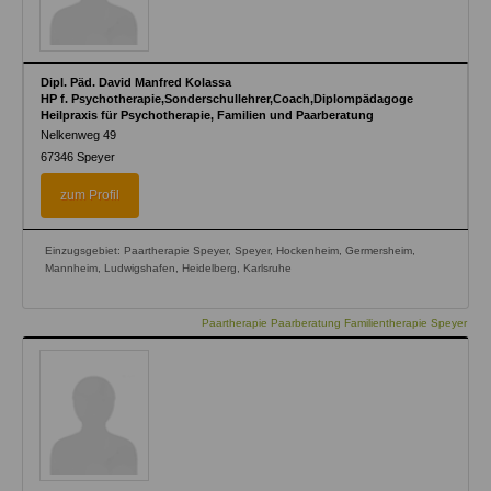
Dipl. Päd. David Manfred Kolassa
HP f. Psychotherapie,Sonderschullehrer,Coach,Diplompädagoge
Heilpraxis für Psychotherapie, Familien und Paarberatung
Nelkenweg 49
67346
Speyer
zum Profil
Einzugsgebiet: Paartherapie Speyer, Speyer, Hockenheim, Germersheim,
Mannheim, Ludwigshafen, Heidelberg, Karlsruhe
Paartherapie Paarberatung Familientherapie Speyer