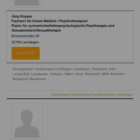
Jörg Küpper
Facharzt für Innere Medizin / Psychotherapeut
Praxis für systemische/tiefenpsychologische Paartherapie und
Sexualmedizin/Sexualtherapie
Brückenstraße 29
42799
Leichlingen
zum Profil
Einzugsgebiet: Paartherapie Leichlingen, Leichlingen, Düsseldorf, Köln,
Langenfeld, Leverkusen, Solingen, Hilden, Haan, Burscheid, NRW, Rheinisch-
Bergischer, Remscheid
Paartherapie Paarberatung Familientherapie Leichlingen