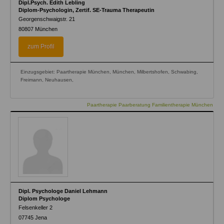
Dipl.Psych. Edith Lebling
Diplom-Psychologin, Zertif. SE-Trauma Therapeutin
Georgenschwaigstr. 21
80807
München
zum Profil
Einzugsgebiet: Paartherapie München, München, Milbertshofen, Schwabing,
Freimann, Neuhausen,
Paartherapie Paarberatung Familientherapie München
Dipl. Psychologe Daniel Lehmann
Diplom Psychologe
Felsenkeller 2
07745
Jena