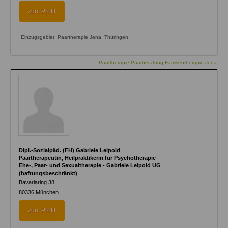
zum Profil
Einzugsgebiet: Paartherapie Jena, Thüringen
Paartherapie Paarberatung Familientherapie Jena
Dipl.-Sozialpäd. (FH) Gabriele Leipold
Paartherapeutin, Heilpraktikerin für Psychotherapie
Ehe-, Paar- und Sexualtherapie - Gabriele Leipold UG
(haftungsbeschränkt)
Bavariaring 38
80336
München
zum Profil