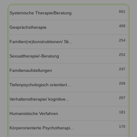
Ausbildungsinstitute
Sitemap
Formular zur Registrierung
Familienthemen
Qualitätssicherung
661
Systemische Therapie/Beratung
Fortbildungen
Links
Qualität unserer Therapeuten
Information über Qualifikation
Systemischer Ansatz
408
Gesprächstherapie
Liste der Fachverbände
254
Familien(re)konstruktionen/ Sk...
Veranstaltungen
Benutzername
*
Seminare und Kurse
252
Sexualtherapie/-Beratung
Fortbildungen
Passwort
*
247
Familienaufstellungen
vergessen?
209
Tiefenpsychologisch orientiert...
Anmelden
207
Verhaltenstherapie/ kognitive...
181
Humanistische Verfahren
170
Körperorienterte Psychotherapi...