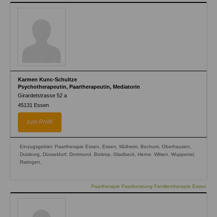
Karmen Kunc-Schultze
Psychotherapeutin, Paartherapeutin, Mediatorin
Girardetstrasse 52 a
45131
Essen
zum Profil
Einzugsgebiet: Paartherapie Essen, Essen, Mülheim, Bochum, Oberhausen,
Duisburg, Düsseldorf, Dortmund, Bottrop, Gladbeck, Herne, Witten, Wuppertal,
Ratingen,
Paartherapie Paarberatung Familientherapie Essen