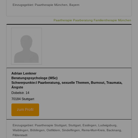
Einzugsgebiet: Paartherapie München, Bayern
Paartherapie Paarberatung Familientherapie München
Adrian Lenkner
Beratungspsychologe (MSc)
Schwerpunkte:l Paarberatung, sexuelle Themen, Burnout, Traumata,
Ängste
Dobelstr. 14
70184
Stuttgart
zum Profil
Einzugsgebiet: Paartherapie Stuttgart, Stuttgart, Esslingen, Ludwigsburg,
Waiblingen, Böblingen, Ostfildern, Sindelfingen, Rems-Murr-Kreis, Backnang,
Filderstadt