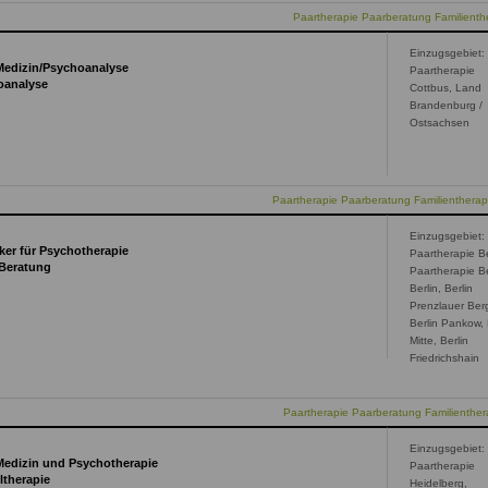
Paartherapie Paarberatung Familienthe
Einzugsgebiet:
 Medizin/Psychoanalyse
Paartherapie
oanalyse
Cottbus, Land
Brandenburg /
Ostsachsen
Paartherapie Paarberatung Familientherap
Einzugsgebiet:
ker für Psychotherapie
Paartherapie Be
 Beratung
Paartherapie Be
Berlin, Berlin
Prenzlauer Ber
Berlin Pankow, 
Mitte, Berlin
Friedrichshain
Paartherapie Paarberatung Familienthera
Einzugsgebiet:
Medizin und Psychotherapie
Paartherapie
ltherapie
Heidelberg,