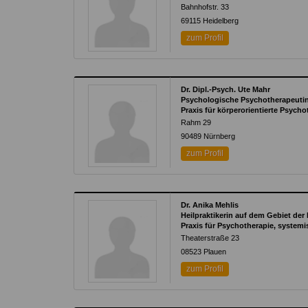
Bahnhofstr. 33
69115
Heidelberg
zum Profil
Dr. Dipl.-Psych. Ute Mahr
Psychologische Psychotherapeutin
Praxis für körperorientierte Psych
Rahm 29
90489
Nürnberg
zum Profil
Dr. Anika Mehlis
Heilpraktikerin auf dem Gebiet der
Praxis für Psychotherapie, system
Theaterstraße 23
08523
Plauen
zum Profil