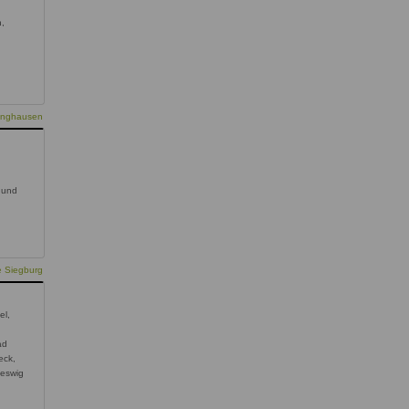
n,
linghausen
 und
e Siegburg
el,
ad
eck,
leswig