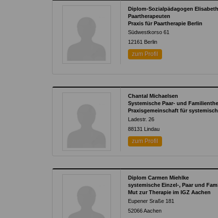
Diplom-Sozialpädagogen Elisabeth 
Paartherapeuten
Praxis für Paartherapie Berlin
Südwestkorso 61
12161
Berlin
zum Profil
Chantal Michaelsen
Systemische Paar- und Familienth
Praxisgemeinschaft für systemische
Ladestr. 26
88131
Lindau
zum Profil
Diplom Carmen Miehlke
systemische Einzel-, Paar und Fam
Mut zur Therapie im IGZ Aachen
Eupener Sraße 181
52066
Aachen