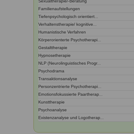
Sexualtherapie/-Beratung
Kontakt
Angebot
auf.
Familienaufstellungen
Therapeutenliste
Tiefenpsychologisch orientiert...
nach
Zum Kontaktformular
Methode
Verhaltenstherapie/ kognitive...
Humanistische Verfahren
Therapeutenliste
nach
Körperorienterte Psychotherapi...
Themen
Gestalttherapie
Hypnosetherapie
NLP (Neurolinguistisches Progr...
Psychodrama
Transaktionsanalyse
Personzentrierte Psychotherapi...
Emotionsfokussierte Paartherap...
Kunsttherapie
Psychoanalyse
Existenzanalyse und Logotherap...