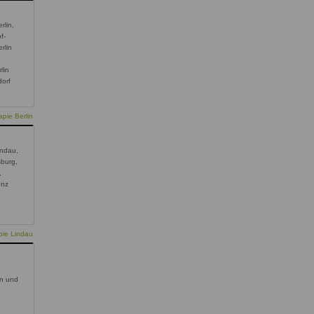
rlin,
f-
rlin
-
lin
dorf
pie Berlin
indau,
burg,
,
enz
pie Lindau
n und