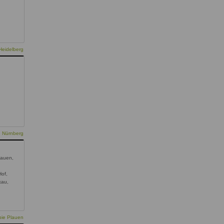
Heidelberg
e Nürnberg
lauen,
Hof,
kau,
pie Plauen