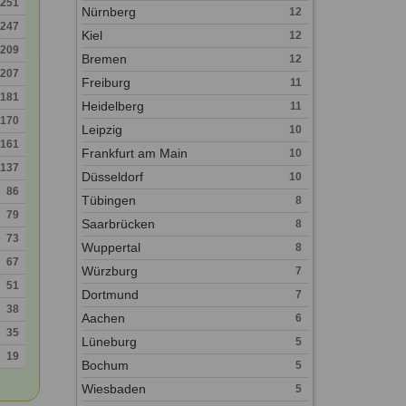
251
Nürnberg
12
247
Kiel
12
209
Bremen
12
207
Freiburg
11
181
Heidelberg
11
170
Leipzig
10
161
Frankfurt am Main
10
137
Düsseldorf
10
86
Tübingen
8
79
Saarbrücken
8
73
Wuppertal
8
67
Würzburg
7
51
Dortmund
7
38
Aachen
6
35
Lüneburg
5
19
Bochum
5
Wiesbaden
5