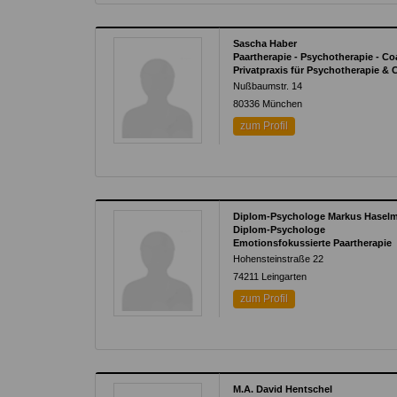
Sascha Haber
Paartherapie - Psychotherapie - Co
Privatpraxis für Psychotherapie &
Nußbaumstr. 14
80336
München
zum Profil
Diplom-Psychologe Markus Hasel
Diplom-Psychologe
Emotionsfokussierte Paartherapie
Hohensteinstraße 22
74211
Leingarten
zum Profil
M.A. David Hentschel