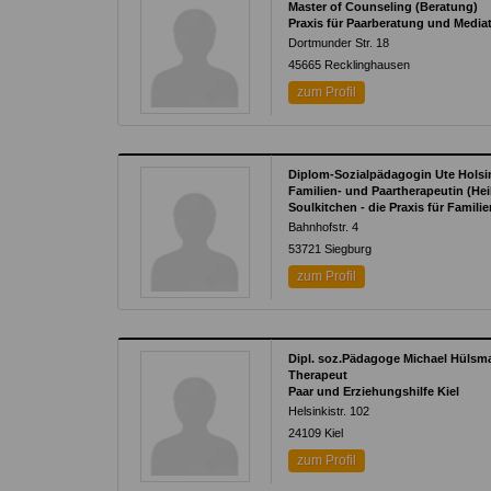
Master of Counseling (Beratung)
Praxis für Paarberatung und Media
Dortmunder Str. 18
45665
Recklinghausen
zum Profil
Diplom-Sozialpädagogin Ute Holsi
Familien- und Paartherapeutin (Hei
Soulkitchen - die Praxis für Famil
Bahnhofstr. 4
53721
Siegburg
zum Profil
Dipl. soz.Pädagoge Michael Hülsm
Therapeut
Paar und Erziehungshilfe Kiel
Helsinkistr. 102
24109
Kiel
zum Profil