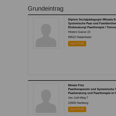
Grundeintrag
Diplom Sozialpädagogin Mihaela Ec
Systemische Paar und Familienthe
Eheberatung/ Paartherapie / Tren
Hintere Gasse 22
89522
Heidenheim
zum Profil
Miriam Fritz
Paartherapeutin und Systemische 
Paarberatung und Paartherapie in
Jes-Juhl-Weg 7
22605
Hamburg
zum Profil