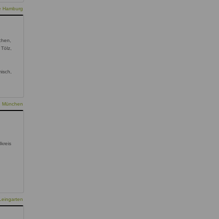
ie Hamburg
chen,
 Tölz,
,
isch,
ie München
kreis
Leingarten