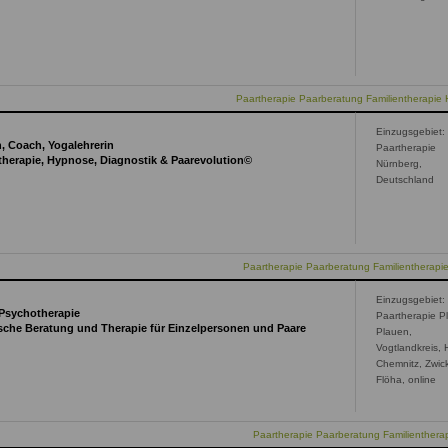
Paartherapie Paarberatung Familientherapie 
Einzugsgebiet:
, Coach, Yogalehrerin
Paartherapie
otherapie, Hypnose, Diagnostik & Paarevolution©
Nürnberg,
Deutschland
Paartherapie Paarberatung Familientherapi
Einzugsgebiet:
 Psychotherapie
Paartherapie P
ische Beratung und Therapie für Einzelpersonen und Paare
Plauen,
Vogtlandkreis, 
Chemnitz, Zwic
Flöha, online
Paartherapie Paarberatung Familienthera