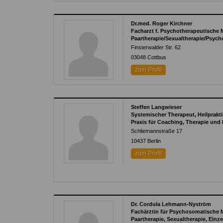
Dr.med. Roger Kirchner
Facharzt f. Psychotherapeutische
Paartherapie/Sexualtherapie/Psych
Finsterwalder Str. 62
03048
Cottbus
zum Profil
Steffen Langwieser
Systemischer Therapeut, Heilprakti
Praxis für Coaching, Therapie und
Schliemannstraße 17
10437
Berlin
zum Profil
Dr. Cordula Lehmann-Nyström
Fachärztin für Psychosomatische 
Paartherapie, Sexualtherapie, Einze