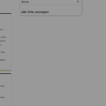
Jena
5
alle Orte anzeigen
len,
n,Ulm,
bisch
en,
 Ulm,
tgart.
Heidenheim
urg,
ssen