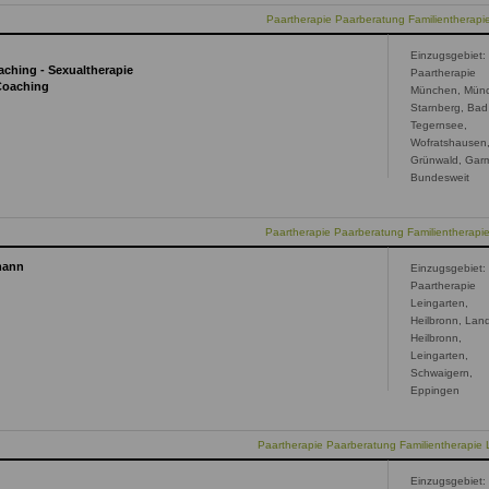
Paartherapie Paarberatung Familientherap
Einzugsgebiet:
aching - Sexualtherapie
Paartherapie
 Coaching
München, Mün
Starnberg, Bad
Tegernsee,
Wofratshausen
Grünwald, Garm
Bundesweit
Paartherapie Paarberatung Familientherap
mann
Einzugsgebiet:
Paartherapie
Leingarten,
Heilbronn, Land
Heilbronn,
Leingarten,
Schwaigern,
Eppingen
Paartherapie Paarberatung Familientherapie 
Einzugsgebiet: