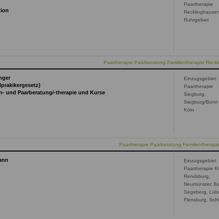
Paartherapie
tion
Recklinghause
Ruhrgebiet
Paartherapie Paarberatung Familientherapie Reck
nger
Einzugsgebiet:
lprakikergesetz)
Paartherapie
ien- und Paarberatung/-therapie und Kurse
Siegburg,
Siegburg/Bonn
Köln
Paartherapie Paarberatung Familientherapi
ann
Einzugsgebiet:
Paartherapie Ki
Rendsburg,
Neumünster, B
Segeberg, Lüb
Flensburg, Sch