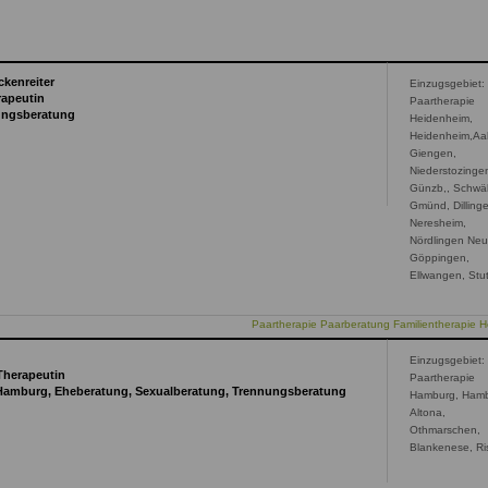
kenreiter
Einzugsgebiet:
rapeutin
Paartherapie
nungsberatung
Heidenheim,
Heidenheim,Aa
Giengen,
Niederstozinge
Günzb,, Schwä
Gmünd, Dilling
Neresheim,
Nördlingen Neu
Göppingen,
Ellwangen, Stut
Paartherapie Paarberatung Familientherapie 
Einzugsgebiet:
Therapeutin
Paartherapie
 Hamburg, Eheberatung, Sexualberatung, Trennungsberatung
Hamburg, Hamb
Altona,
Othmarschen,
Blankenese, Ri