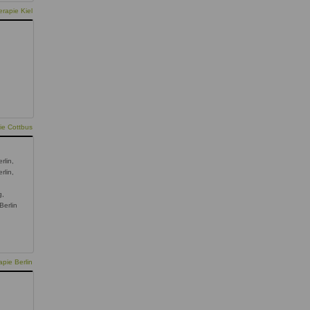
rapie Kiel
ie Cottbus
rlin,
rlin,
g,
Berlin
pie Berlin