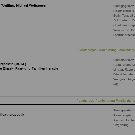
Weßling, Michael Wolfstetter
Einzugsgebiet:
Paartherapie Be
Berlin Tempelho
Schöneberg, Be
Charlottenburg
Wilmersdorf, Ber
Steglitz-Zehlen
Paartherapie Paarberatung Familienthera
Einzugsgebiet:
erapeutin (DGSF)
Paartherapie L
 Einzel-, Paar- und Familientherapie
Lindau, Ravens
Friedrichshafen
Wangen, Breg
(at),
Paartherapie Paarberatung Familienthera
Einzugsgebiet:
ilientherapeutin
Paartherapie
Aachen, Aache
Umgebung