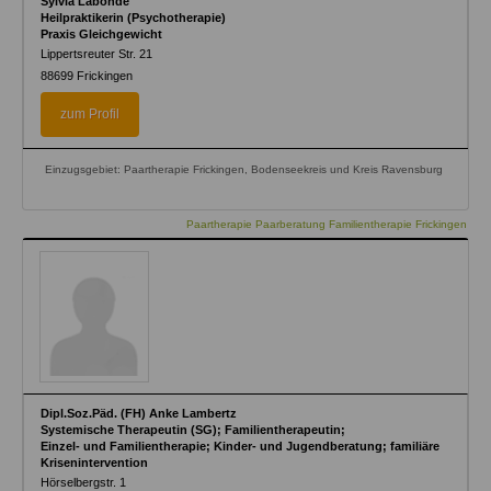
Sylvia Labonde
Heilpraktikerin (Psychotherapie)
Praxis Gleichgewicht
Lippertsreuter Str. 21
88699
Frickingen
zum Profil
Einzugsgebiet: Paartherapie Frickingen, Bodenseekreis und Kreis Ravensburg
Paartherapie Paarberatung Familientherapie Frickingen
Dipl.Soz.Päd. (FH) Anke Lambertz
Systemische Therapeutin (SG); Familientherapeutin;
Einzel- und Familientherapie; Kinder- und Jugendberatung; familiäre
Krisenintervention
Hörselbergstr. 1