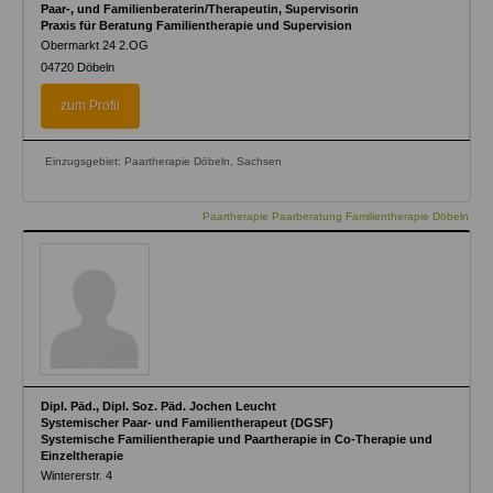
Paar-, und Familienberaterin/Therapeutin, Supervisorin
Praxis für Beratung Familientherapie und Supervision
Obermarkt 24 2.OG
04720
Döbeln
zum Profil
Einzugsgebiet: Paartherapie Döbeln, Sachsen
Paartherapie Paarberatung Familientherapie Döbeln
Dipl. Päd., Dipl. Soz. Päd. Jochen Leucht
Systemischer Paar- und Familientherapeut (DGSF)
Systemische Familientherapie und Paartherapie in Co-Therapie und
Einzeltherapie
Wintererstr. 4