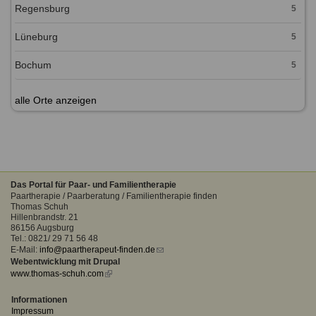
Regensburg
5
Lüneburg
5
Bochum
5
alle Orte anzeigen
Das Portal für Paar- und Familientherapie
Paartherapie / Paarberatung / Familientherapie finden
Thomas Schuh
Hillenbrandstr. 21
86156 Augsburg
Tel.: 0821/ 29 71 56 48
E-Mail:
info@paartherapeut-finden.de
(link
Webentwicklung mit Drupal
sends
www.thomas-schuh.com
(link
e-
is
mail)
external)
Informationen
Impressum