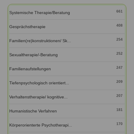
Ausbildungsinstitute
Sitemap
Formular zur Registrierung
Familienthemen
Qualitätssicherung
661
Systemische Therapie/Beratung
Fortbildungen
Links
Qualität unserer Therapeuten
Information über Qualifikation
Systemischer Ansatz
408
Gesprächstherapie
Liste der Fachverbände
254
Familien(re)konstruktionen/ Sk...
Veranstaltungen
Benutzername
*
Seminare und Kurse
252
Sexualtherapie/-Beratung
Fortbildungen
Passwort
*
247
Familienaufstellungen
vergessen?
209
Tiefenpsychologisch orientiert...
Anmelden
207
Verhaltenstherapie/ kognitive...
181
Humanistische Verfahren
170
Körperorienterte Psychotherapi...