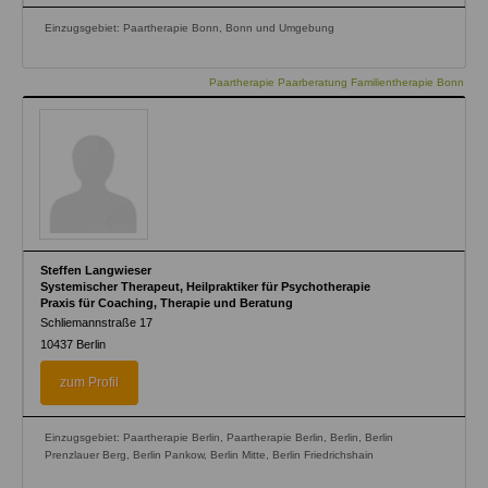
Einzugsgebiet: Paartherapie Bonn, Bonn und Umgebung
Paartherapie Paarberatung Familientherapie Bonn
Steffen Langwieser
Systemischer Therapeut, Heilpraktiker für Psychotherapie
Praxis für Coaching, Therapie und Beratung
Schliemannstraße 17
10437
Berlin
zum Profil
Einzugsgebiet: Paartherapie Berlin, Paartherapie Berlin, Berlin, Berlin
Prenzlauer Berg, Berlin Pankow, Berlin Mitte, Berlin Friedrichshain