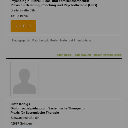
Psychologin; Einzel-, Paar- und Familientherapeutin
Praxis für Beratung, Coaching und Psychotherapie (HPG)
Breite Straße 39b
13187
Berlin
zum Profil
Einzugsgebiet: Paartherapie Berlin, Berlin und Brandenburg
Paartherapie Paarberatung Familientherapie Berlin
Jutta Königs
Diplomsozialpädagogin, Systemische Therapeutin
Praxis für Systemische Therapie
Schwanenstraße 69
42697
Solingen