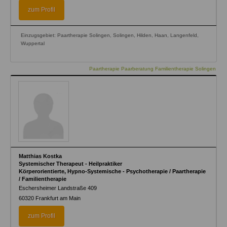
zum Profil
Einzugsgebiet: Paartherapie Solingen, Solingen, Hilden, Haan, Langenfeld,
Wuppertal
Paartherapie Paarberatung Familientherapie Solingen
Matthias Kostka
Systemischer Therapeut - Heilpraktiker
Körperorientierte, Hypno-Systemische - Psychotherapie / Paartherapie
/ Familientherapie
Eschersheimer Landstraße 409
60320
Frankfurt am Main
zum Profil