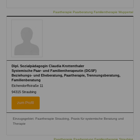
Paartherapie Paarberatung Familientherapie Wuppertal
Dipl. Sozialpädagogin Claudia Krottenthaler
Systemische Paar- und Familientherapeutin (DGSF)
Beziehungs- und Eheberatung, Paartherapie, Trennungsberatung,
Familienberatung
Eichendorffstraße 11
94315
Straubing
zum Profil
Einzugsgebiet: Paartherapie Straubing, Praxis für systemische Beratung und
Therapie
Paartherapie Paarberatung Familientherapie Straubing