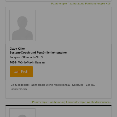
Paartherapie Paarberatung Familientherapie Köln
Gaby Killer
System-Coach und Persönlichkeitstrainer
Jacques-Offenbach-Str. 3
76744
Wörth-Maximiliansau
zum Profil
Einzugsgebiet: Paartherapie Wörth-Maximiliansau, Karlsruhe - Landau -
Germersheim
Paartherapie Paarberatung Familientherapie Wörth-Maximiliansau