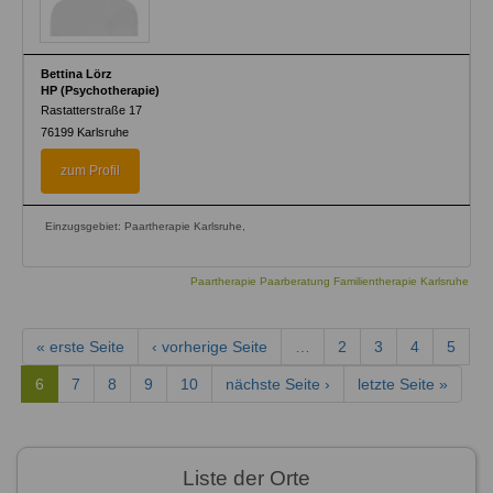
Bettina Lörz
HP (Psychotherapie)
Rastatterstraße 17
76199
Karlsruhe
zum Profil
Einzugsgebiet: Paartherapie Karlsruhe,
Paartherapie Paarberatung Familientherapie Karlsruhe
« erste Seite
‹ vorherige Seite
…
2
3
4
5
6
7
8
9
10
nächste Seite ›
letzte Seite »
Liste der Orte