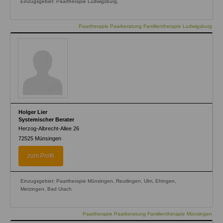
Einzugsgebiet: Paartherapie Ludwigsburg,
Paartherapie Paarberatung Familientherapie Ludwigsburg
Holger Lier
Systemischer Berater
Herzog-Albrecht-Allee 26
72525
Münsingen
zum Profil
Einzugsgebiet: Paartherapie Münsingen, Reutlingen, Ulm, Ehingen,
Metzingen, Bad Urach
Paartherapie Paarberatung Familientherapie Münsingen