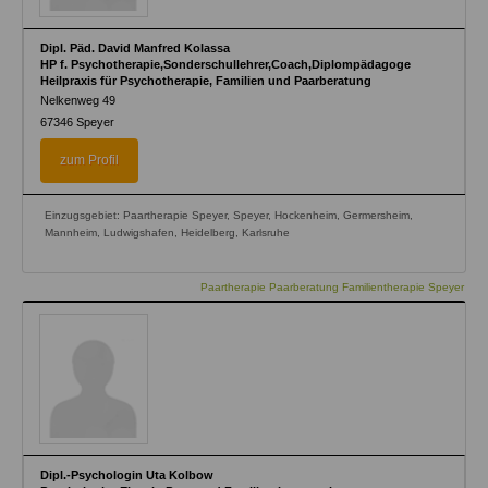
Dipl. Päd. David Manfred Kolassa
HP f. Psychotherapie,Sonderschullehrer,Coach,Diplompädagoge
Heilpraxis für Psychotherapie, Familien und Paarberatung
Nelkenweg 49
67346
Speyer
zum Profil
Einzugsgebiet: Paartherapie Speyer, Speyer, Hockenheim, Germersheim,
Mannheim, Ludwigshafen, Heidelberg, Karlsruhe
Paartherapie Paarberatung Familientherapie Speyer
Dipl.-Psychologin Uta Kolbow