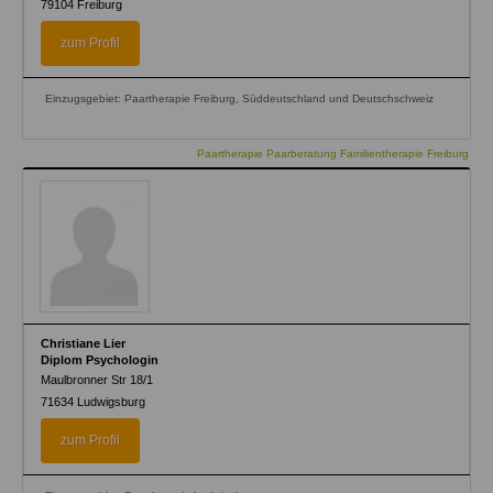
79104
Freiburg
zum Profil
Einzugsgebiet: Paartherapie Freiburg, Süddeutschland und Deutschschweiz
Paartherapie Paarberatung Familientherapie Freiburg
Christiane Lier
Diplom Psychologin
Maulbronner Str 18/1
71634
Ludwigsburg
zum Profil