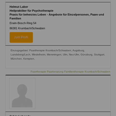
Helmut Laber
Heilpraktiker für Psychotherapie
Praxis für beherztes Leben - Angebote für Einzelpersonen, Paare und
Familien
Erwin-Bosch-Ring 54
86381
Krumbach/Schwaben
zum Profil
Einzugsgebiet: Paartherapie Krumbach/Schwaben, Augsburg,
Landsberg/Lech, Mindelheim, Memmingen, Ulm, Neu-Ulm, Günzburg, Stuttgart,
München, Kempten,
Paartherapie Paarberatung Familientherapie Krumbach/Schwaben