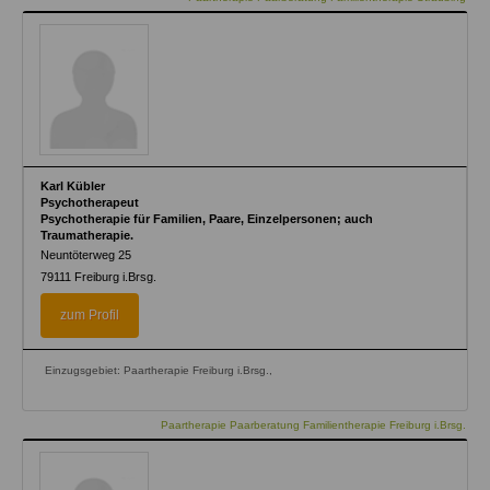
Karl Kübler
Psychotherapeut
Psychotherapie für Familien, Paare, Einzelpersonen; auch
Traumatherapie.
Neuntöterweg 25
79111
Freiburg i.Brsg.
zum Profil
Einzugsgebiet: Paartherapie Freiburg i.Brsg.,
Paartherapie Paarberatung Familientherapie Freiburg i.Brsg.