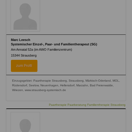
Marc Leesch
Systemischer Einzel-, Paar- und Familientherapeut (SG)
Am Annatal 52a (im AWO Familienzentrum)
15344
Strausberg
zum Profil
Einzugsgebiet: Paartherapie Strausberg, Strausberg, Märkisch-Oderland, MOL,
Rüdersdorf, Seelow, Neuenhagen, Hellersdorf, Marzahn, Bad Freienwalde,
Wriezen, www.strausberg-systemisch.de
Paartherapie Paarberatung Familientherapie Strausberg