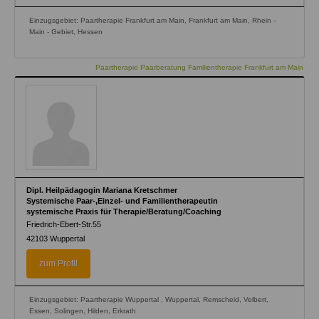
Einzugsgebiet: Paartherapie Frankfurt am Main, Frankfurt am Main, Rhein -
Main - Gebiet, Hessen
Paartherapie Paarberatung Familientherapie Frankfurt am Main
Dipl. Heilpädagogin Mariana Kretschmer
Systemische Paar-,Einzel- und Familientherapeutin
systemische Praxis für Therapie/Beratung/Coaching
Friedrich-Ebert-Str.55
42103
Wuppertal
zum Profil
Einzugsgebiet: Paartherapie Wuppertal , Wuppertal, Remscheid, Velbert,
Essen, Solingen, Hilden, Erkrath