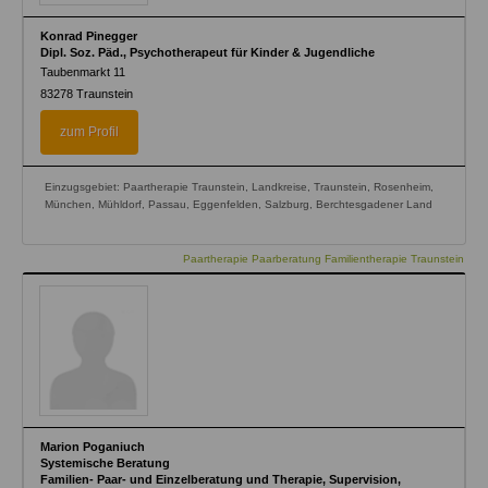
Konrad Pinegger
Dipl. Soz. Päd., Psychotherapeut für Kinder & Jugendliche
Taubenmarkt 11
83278
Traunstein
zum Profil
Einzugsgebiet: Paartherapie Traunstein, Landkreise, Traunstein, Rosenheim,
München, Mühldorf, Passau, Eggenfelden, Salzburg, Berchtesgadener Land
Paartherapie Paarberatung Familientherapie Traunstein
Marion Poganiuch
Systemische Beratung
Familien- Paar- und Einzelberatung und Therapie, Supervision,