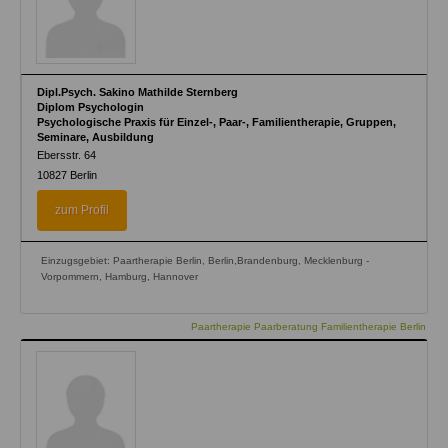
Dipl.Psych. Sakino Mathilde Sternberg
Diplom Psychologin
Psychologische Praxis für Einzel-, Paar-, Familientherapie, Gruppen,
Seminare, Ausbildung
Ebersstr. 64
10827
Berlin
zum Profil
Einzugsgebiet: Paartherapie Berlin, Berlin,Brandenburg, Mecklenburg -
Vorpommern, Hamburg, Hannover
Paartherapie Paarberatung Familientherapie Berlin