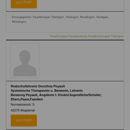
zum Profil
Einzugsgebiet: Paartherapie Tübingen, Tübingen, Reutlingen, Stuttgart,
Mössingen
Paartherapie Paarberatung Familientherapie Tübingen
Realschullehrerin Dorothea Poyault
Systemische Therapeutin u. Beraterin, Lehrerin
Beratung Poyault, Angebote f. Kinder/Jugendliche/Schüler;
Eltern,Paare,Familien
Normannenstr. 5
42275
Wuppertal
zum Profil