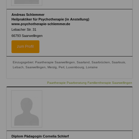
Andreas Schlemmer
Heilpraktiker für Psychotherapie (in Anstellung)
www.psychotherapie-schlemmer.de
Lebacher Str. 31
66793
Saarwellingen
zum Profil
Einzugsgebiet: Paartherapie Saarwellingen, Saarland, Saarbrücken, Saarlouis,
Lebach, Saarwellingen, Merzig, Perl, Luxembourg, Lorraine
Paartherapie Paarberatung Familientherapie Saarwellingen
Diplom Pädagogin Cornelia Schlerf