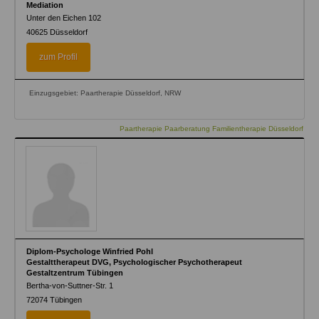
Mediation
Unter den Eichen 102
40625
Düsseldorf
zum Profil
Einzugsgebiet: Paartherapie Düsseldorf, NRW
Paartherapie Paarberatung Familientherapie Düsseldorf
Diplom-Psychologe Winfried Pohl
Gestalttherapeut DVG, Psychologischer Psychotherapeut
Gestaltzentrum Tübingen
Bertha-von-Suttner-Str. 1
72074
Tübingen