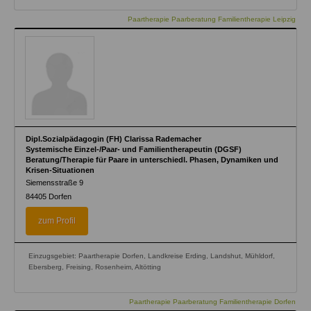
Paartherapie Paarberatung Familientherapie Leipzig
Dipl.Sozialpädagogin (FH) Clarissa Rademacher
Systemische Einzel-/Paar- und Familientherapeutin (DGSF)
Beratung/Therapie für Paare in unterschiedl. Phasen, Dynamiken und
Krisen-Situationen
Siemensstraße 9
84405
Dorfen
zum Profil
Einzugsgebiet: Paartherapie Dorfen, Landkreise Erding, Landshut, Mühldorf,
Ebersberg, Freising, Rosenheim, Altötting
Paartherapie Paarberatung Familientherapie Dorfen