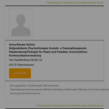
Paartherapie Paarberatung Familientherapie Berlin
Anna Renate Scholz
Heilpraktikerin Psychotherapie Gestalt- u.Traumatherapeutin
Paarberatung/Therapie für Paare und Familien, Konstruktives
Kommunikationstraining
Von-Stauffenberg-Straße 10
63179
Obertshausen
zum Profil
Einzugsgebiet: Paartherapie Obertshausen,
Obertshausen,Heusenstamm,Mühlheim,Rodgau,Rödermark,Offenbach,Frankfurt,Darmsta
Isenburg,Steinheim,Hanau
Paartherapie Paarberatung Familientherapie Obertshausen