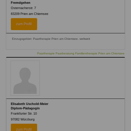
Fremdgehen
Osternacherstr. 7
83209
Prien am Chiemsee
zum Profil
Einzugsgebiet: Paartherapie Prien am Chiemsee, weltweit
Paartherapie Paarberatung Familientherapie Prien am Chiemsee
Elisabeth Uschold-Meier
Diplom-Pädagogin
Frankfurter Str. 10
97082
Würzburg
zum Profil