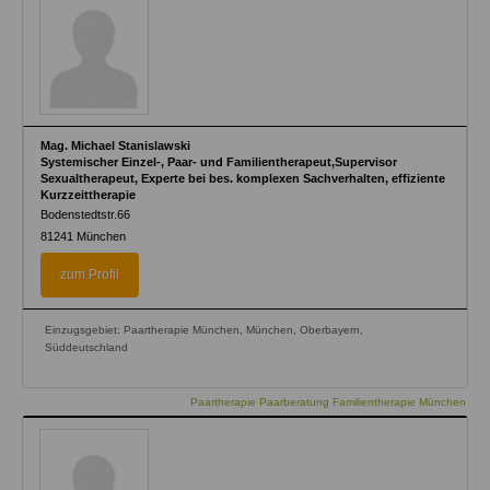
Mag. Michael Stanislawski
Systemischer Einzel-, Paar- und Familientherapeut,Supervisor
Sexualtherapeut, Experte bei bes. komplexen Sachverhalten, effiziente
Kurzzeittherapie
Bodenstedtstr.66
81241
München
zum Profil
Einzugsgebiet: Paartherapie München, München, Oberbayern,
Süddeutschland
Paartherapie Paarberatung Familientherapie München