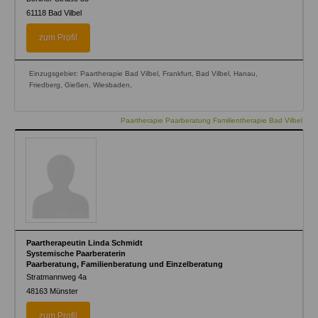
61118
Bad Vilbel
zum Profil
Einzugsgebiet: Paartherapie Bad Vilbel, Frankfurt, Bad Vilbel, Hanau,
Friedberg, Gießen, Wiesbaden,
Paartherapie Paarberatung Familientherapie Bad Vilbel
Paartherapeutin Linda Schmidt
Systemische Paarberaterin
Paarberatung, Familienberatung und Einzelberatung
Stratmannweg 4a
48163
Münster
zum Profil