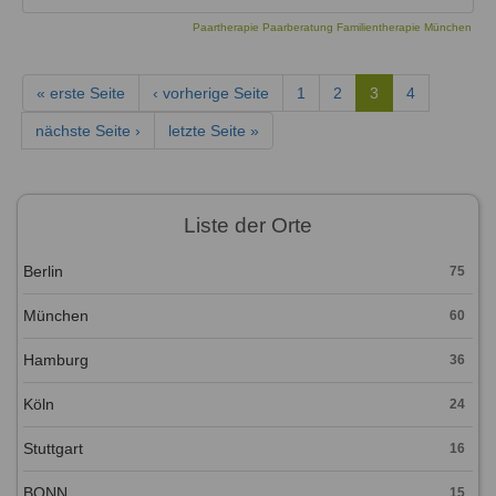
Paartherapie Paarberatung Familientherapie München
« erste Seite
‹ vorherige Seite
1
2
3
4
nächste Seite ›
letzte Seite »
Liste der Orte
Berlin
75
München
60
Hamburg
36
Köln
24
Stuttgart
16
BONN
15