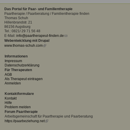
Das Portal für Paar- und Familientherapie
Paartherapie / Paarberatung / Familientherapie finden
Thomas Schuh
Hillenbrandstr. 21
86156 Augsburg
Tel.: 0821/ 29 71 56 48
E-Mail:
info@paartherapeut-finden.de
(link
Webentwicklung mit Drupal
sends
www.thomas-schuh.com
(link
e-
is
mail)
external)
Informationen
Impressum
Datenschutzerklärung
Für Therapeuten
AGB
Als Therapeut eintragen
Anmelden
Kontaktformulare
Kontakt
Hilfe
Problem melden
Forum Paartherapie
Arbeitsgemeinschaft für Paartherapie und Paarberatung
https://paarbeziehung.net
(link
is