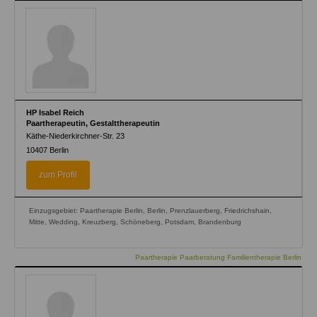
HP Isabel Reich
Paartherapeutin, Gestalttherapeutin
Käthe-Niederkirchner-Str. 23
10407
Berlin
zum Profil
Einzugsgebiet: Paartherapie Berlin, Berlin, Prenzlauerberg, Friedrichshain,
Mitte, Wedding, Kreuzberg, Schöneberg, Potsdam, Brandenburg
Paartherapie Paarberatung Familientherapie Berlin