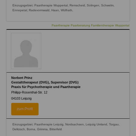
Einzugsgebiet: Paartherapie Wuppertal, Remscheid, Solingen, Schwelm,
Ennepetal, Radevormwald, Haan, Wülfrath,
Paartherapie Paarberatung Familientherapie Wuppertal
Norbert Prinz
Gestalttherapeut (DVG), Supervisor (DVG)
Praxis für Psychotherapie und Paartherapie
Philipp-Rosenthal-Str. 12
04103
Leipzig
zum Profil
Einzugsgebiet: Paartherapie Leipzig, Nordsachsen, Leipzig Umland, Torgau,
Delitzsch, Borna, Grimma, Bitterfeld