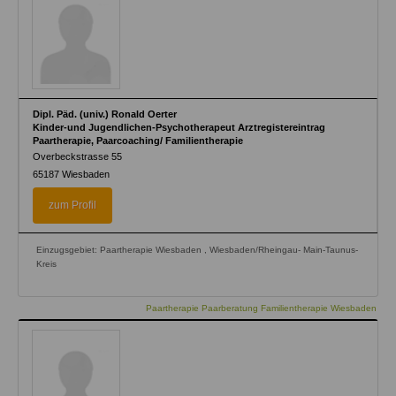
Dipl. Päd. (univ.) Ronald Oerter
Kinder-und Jugendlichen-Psychotherapeut Arztregistereintrag
Paartherapie, Paarcoaching/ Familientherapie
Overbeckstrasse 55
65187
Wiesbaden
zum Profil
Einzugsgebiet: Paartherapie Wiesbaden , Wiesbaden/Rheingau- Main-Taunus-
Kreis
Paartherapie Paarberatung Familientherapie Wiesbaden