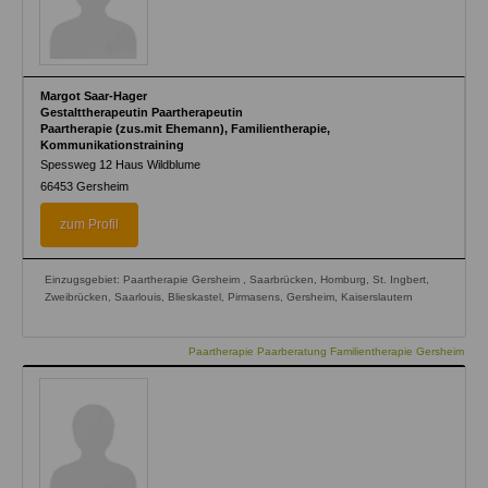
Margot Saar-Hager
Gestalttherapeutin Paartherapeutin
Paartherapie (zus.mit Ehemann), Familientherapie,
Kommunikationstraining
Spessweg 12 Haus Wildblume
66453
Gersheim
zum Profil
Einzugsgebiet: Paartherapie Gersheim , Saarbrücken, Homburg, St. Ingbert,
Zweibrücken, Saarlouis, Blieskastel, Pirmasens, Gersheim, Kaiserslautern
Paartherapie Paarberatung Familientherapie Gersheim