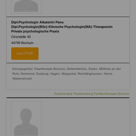
Dipl.Psychologin Aikaterini Pana
Dipl.Psychologin(BSc)-Klinische Psychologin(MA)-Therapeutin
Private psychologische Praxis
Girondelle 40
44799
Bochum
zum Profil
Einzugsgebiet: Paartherapie Bochum, Gelsenkirchen, Essen, Mülheim an der
Ruhr, Dortmund, Duisburg, Hagen, Wuppertal, Rechklinghausen, Herne,
Wattenshceid
Paartherapie Paarberatung Familientherapie Bochum