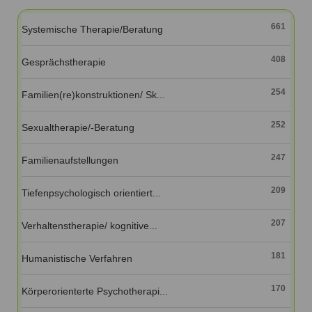
Ausbildungsinstitute
Sitemap
Formular zur Registrierung
Familienthemen
Qualitätssicherung
661
Systemische Therapie/Beratung
Fortbildungen
Links
Qualität unserer Therapeuten
Information über Qualifikation
Systemischer Ansatz
408
Gesprächstherapie
Liste der Fachverbände
254
Familien(re)konstruktionen/ Sk...
Veranstaltungen
Benutzername
*
Seminare und Kurse
252
Sexualtherapie/-Beratung
Fortbildungen
Passwort
*
247
Familienaufstellungen
vergessen?
209
Tiefenpsychologisch orientiert...
Anmelden
207
Verhaltenstherapie/ kognitive...
181
Humanistische Verfahren
170
Körperorienterte Psychotherapi...