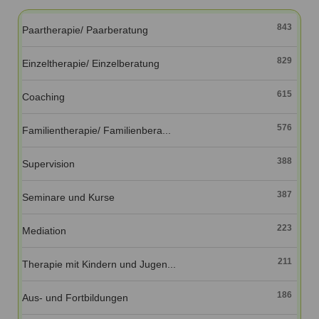
Ausbildungsinstitute
Sitemap
Formular zur Registrierung
Familienthemen
Qualitätssicherung
843
Paartherapie/ Paarberatung
Fortbildungen
Links
Qualität unserer Therapeuten
Information über Qualifikation
Systemischer Ansatz
829
Einzeltherapie/ Einzelberatung
Liste der Fachverbände
615
Coaching
Veranstaltungen
Benutzername
*
Seminare und Kurse
576
Familientherapie/ Familienbera...
Fortbildungen
Passwort
*
388
Supervision
vergessen?
387
Seminare und Kurse
Anmelden
223
Mediation
211
Therapie mit Kindern und Jugen...
186
Aus- und Fortbildungen