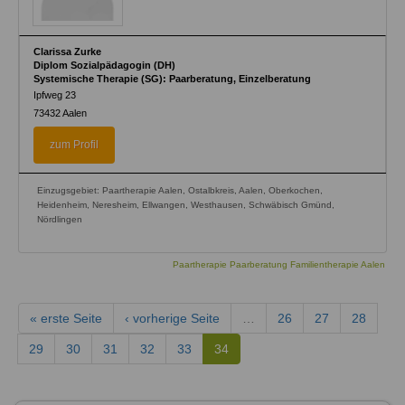
Clarissa Zurke
Diplom Sozialpädagogin (DH)
Systemische Therapie (SG): Paarberatung, Einzelberatung
Ipfweg 23
73432
Aalen
zum Profil
Einzugsgebiet: Paartherapie Aalen, Ostalbkreis, Aalen, Oberkochen,
Heidenheim, Neresheim, Ellwangen, Westhausen, Schwäbisch Gmünd,
Nördlingen
Paartherapie Paarberatung Familientherapie Aalen
« erste Seite
‹ vorherige Seite
…
26
27
28
29
30
31
32
33
34