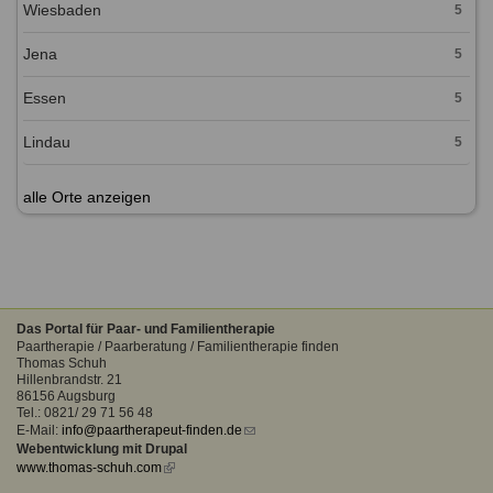
Wiesbaden
5
Jena
5
Essen
5
Lindau
5
alle Orte anzeigen
Das Portal für Paar- und Familientherapie
Paartherapie / Paarberatung / Familientherapie finden
Thomas Schuh
Hillenbrandstr. 21
86156 Augsburg
Tel.: 0821/ 29 71 56 48
E-Mail:
info@paartherapeut-finden.de
(link
Webentwicklung mit Drupal
sends
www.thomas-schuh.com
(link
e-
is
mail)