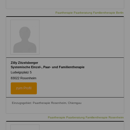
Paartherapie Paarberatung Familientherapie Berlin
Zilly Zitzelsberger
Systemische Einzel-, Paar- und Familientherapie
Ludwigsplatz 5
83022
Rosenheim
zum Profil
Einzugsgebiet: Paartherapie Rosenheim, Chiemgau
Paartherapie Paarberatung Familientherapie Rosenheim