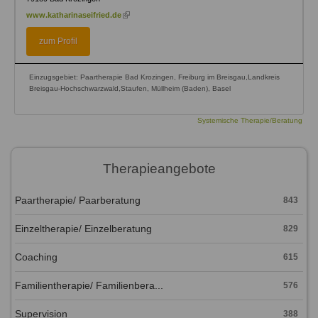
(link
www.katharinaseifried.de
is
external)
zum Profil
Einzugsgebiet: Paartherapie Bad Krozingen, Freiburg im Breisgau,Landkreis
Breisgau-Hochschwarzwald,Staufen, Müllheim (Baden), Basel
Systemische Therapie/Beratung
Therapieangebote
Paartherapie/ Paarberatung
843
Einzeltherapie/ Einzelberatung
829
Coaching
615
Familientherapie/ Familienbera...
576
Supervision
388