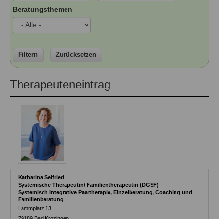
Ausbildungsinstitute
Beratungsthemen
Sitemap
Formular zur Registrierung
Familienthemen
Qualitätssicherung
Fortbildungen
Links
Qualität unserer Therapeuten
Information über Qualifikation
Systemischer Ansatz
Liste der Fachverbände
Filtern
Zurücksetzen
Veranstaltungen
Benutzername
*
Therapeuteneintrag
Seminare und Kurse
Fortbildungen
Passwort
*
vergessen?
Anmelden
Katharina Seifried
Systemische Therapeutin/ Familientherapeutin (DGSF)
Systemisch Integrative Paartherapie, Einzelberatung, Coaching und
Familienberatung
Lammplatz 13
79189
Bad Krozingen