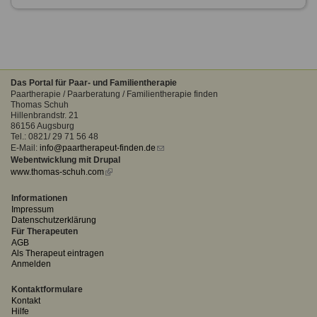
Das Portal für Paar- und Familientherapie
Paartherapie / Paarberatung / Familientherapie finden
Thomas Schuh
Hillenbrandstr. 21
86156 Augsburg
Tel.: 0821/ 29 71 56 48
E-Mail:
info@paartherapeut-finden.de
(link
Webentwicklung mit Drupal
sends
www.thomas-schuh.com
(link
e-
is
mail)
external)
Informationen
Impressum
Datenschutzerklärung
Für Therapeuten
AGB
Als Therapeut eintragen
Anmelden
Kontaktformulare
Kontakt
Hilfe