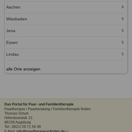
Aachen
6
Wiesbaden
5
Jena
5
Essen
5
Lindau
5
alle Orte anzeigen
Das Portal für Paar- und Familientherapie
Paartherapie / Paarberatung / Familientherapie finden
Thomas Schuh
Hillenbrandstr. 21
86156 Augsburg
Tel.: 0821/ 29 71 56 48
E-Mail:
info@paartherapeut-finden.de
(link