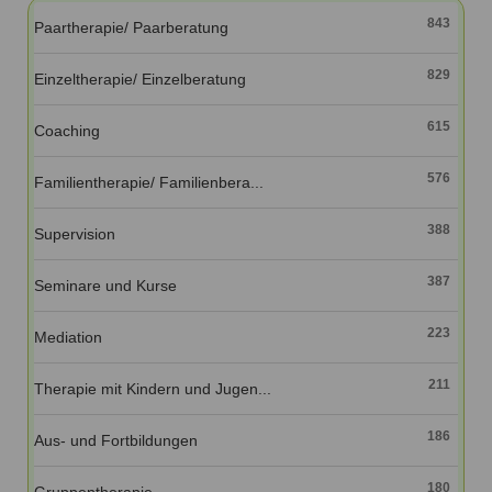
Ausbildungsinstitute
843
Sitemap
Paartherapie/ Paarberatung
Formular zur Registrierung
Familienthemen
Qualitätssicherung
Fortbildungen
Links
Qualität unserer Therapeuten
829
Einzeltherapie/ Einzelberatung
Information über Qualifikation
Systemischer Ansatz
Liste der Fachverbände
615
Coaching
Veranstaltungen
Benutzername
*
576
Familientherapie/ Familienbera...
Seminare und Kurse
Fortbildungen
Passwort
*
388
Supervision
387
vergessen?
Seminare und Kurse
Anmelden
223
Mediation
211
Therapie mit Kindern und Jugen...
186
Aus- und Fortbildungen
180