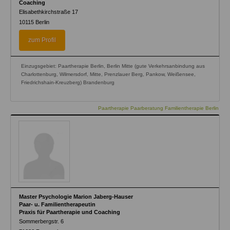
Coaching
Elisabethkirchstraße 17
10115
Berlin
zum Profil
Einzugsgebiet: Paartherapie Berlin, Berlin Mitte (gute Verkehrsanbindung aus
Charlottenburg, Wilmersdorf, Mitte, Prenzlauer Berg, Pankow, Weißensee,
Friedrichshain-Kreuzberg) Brandenburg
Paartherapie Paarberatung Familientherapie Berlin
Master Psychologie Marion Jaberg-Hauser
Paar- u. Familientherapeutin
Praxis für Paartherapie und Coaching
Sommerbergstr. 6