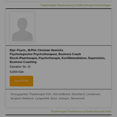
Paartherapie Paarberatung Familientherapie Kusterdingen
Dipl.-Psych., M.Phil. Christian Henrichs
Psychologischer Psychotherapeut, Business Coach
EInzel-/Paartherapie, Psychotherapie, Konfliktmediation, Supervision,
Business Coaching
Gierather Str. 15
51069
Köln
zum Profil
Einzugsgebiet: Paartherapie Köln, Köln-Dellbrück, Düsseldorf, Leverkusen,
Bergisch Gladbach, Langenfeld, Bonn, Solingen, Remscheid,
Paartherapie Paarberatung Familientherapie Köln