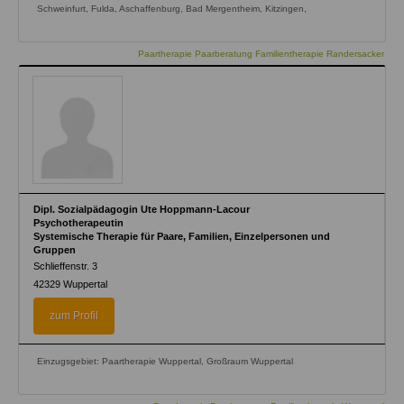
Schweinfurt, Fulda, Aschaffenburg, Bad Mergentheim, Kitzingen,
Paartherapie Paarberatung Familientherapie Randersacker
Dipl. Sozialpädagogin Ute Hoppmann-Lacour
Psychotherapeutin
Systemische Therapie für Paare, Familien, Einzelpersonen und
Gruppen
Schlieffenstr. 3
42329
Wuppertal
zum Profil
Einzugsgebiet: Paartherapie Wuppertal, Großraum Wuppertal