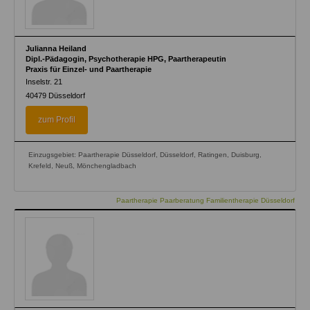
Julianna Heiland
Dipl.-Pädagogin, Psychotherapie HPG, Paartherapeutin
Praxis für Einzel- und Paartherapie
Inselstr. 21
40479
Düsseldorf
zum Profil
Einzugsgebiet: Paartherapie Düsseldorf, Düsseldorf, Ratingen, Duisburg,
Krefeld, Neuß, Mönchengladbach
Paartherapie Paarberatung Familientherapie Düsseldorf