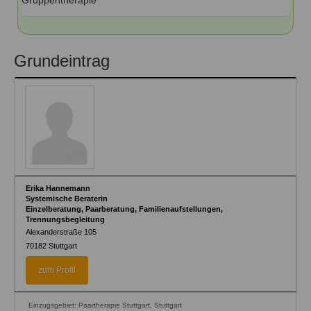
Gruppentherapie
Grundeintrag
Erika Hannemann
Systemische Beraterin
Einzelberatung, Paarberatung, Familienaufstellungen,
Trennungsbegleitung
Alexanderstraße 105
70182
Stuttgart
zum Profil
Einzugsgebiet: Paartherapie Stuttgart, Stuttgart