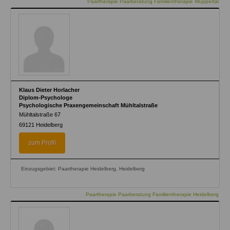
Paartherapie Paarberatung Familientherapie Wuppertal
Klaus Dieter Horlacher
Diplom-Psychologe
Psychologische Praxengemeinschaft Mühltalstraße
Mühltalstraße 67
69121
Heidelberg
zum Profil
Einzugsgebiet: Paartherapie Heidelberg, Heidelberg
Paartherapie Paarberatung Familientherapie Heidelberg