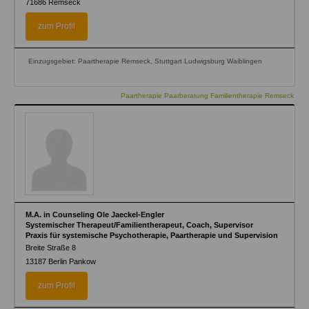
71686
Remseck
zum Profil
Einzugsgebiet: Paartherapie Remseck, Stuttgart Ludwigsburg Waiblingen
Paartherapie Paarberatung Familientherapie Remseck
M.A. in Counseling Ole Jaeckel-Engler
Systemischer Therapeut/Familientherapeut, Coach, Supervisor
Praxis für systemische Psychotherapie, Paartherapie und Supervision
Breite Straße 8
13187
Berlin Pankow
zum Profil