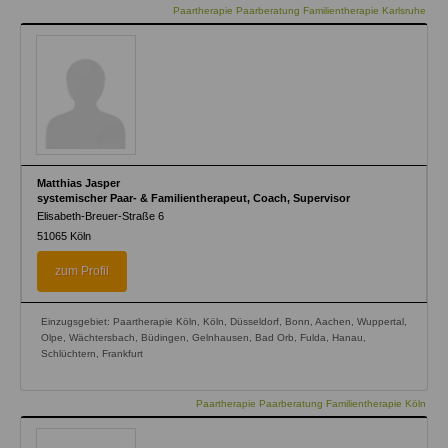
Paartherapie Paarberatung Familientherapie Karlsruhe
Matthias Jasper
systemischer Paar- & Familientherapeut, Coach, Supervisor
Elisabeth-Breuer-Straße 6
51065
Köln
zum Profil
Einzugsgebiet: Paartherapie Köln, Köln, Düsseldorf, Bonn, Aachen, Wuppertal,
Olpe, Wächtersbach, Büdingen, Gelnhausen, Bad Orb, Fulda, Hanau,
Schlüchtern, Frankfurt
Paartherapie Paarberatung Familientherapie Köln