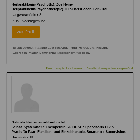
Heilpraktikerin(Psychoth.), Zoe Heine
Heilpraktikerin(Psychotherapie), ILP-Ther./Coach, GfK-Trai.
Langwiesenäcker 8
69151
Neckargemünd
zum Profil
Einzugsgebiet: Paartherapie Neckargemünd, Heidelberg, Hirschhorn,
Eberbach, Mauer, Bammental, Meckesheim,Wiesloch,
Paartherapie Paarberatung Familientherapie Neckargemünd
Gabriele Heinemann-Hornbostel
Selbst. Systemische Therapeutin SG/DGSF Supervisorin DGSv
Praxis für Paar- Familien- und Einzeltherapie, Beratung + Supervision.
Hainstraße 18