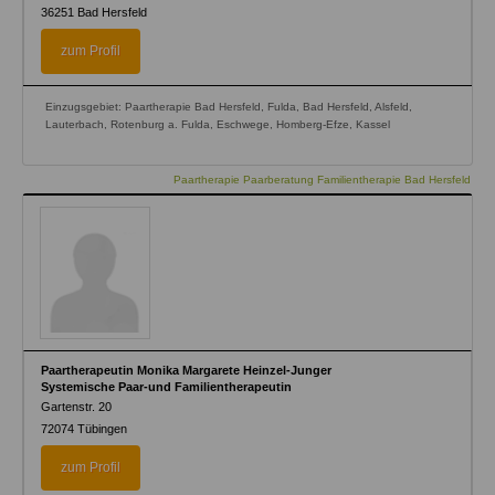
36251
Bad Hersfeld
zum Profil
Einzugsgebiet: Paartherapie Bad Hersfeld, Fulda, Bad Hersfeld, Alsfeld,
Lauterbach, Rotenburg a. Fulda, Eschwege, Homberg-Efze, Kassel
Paartherapie Paarberatung Familientherapie Bad Hersfeld
Paartherapeutin Monika Margarete Heinzel-Junger
Systemische Paar-und Familientherapeutin
Gartenstr. 20
72074
Tübingen
zum Profil