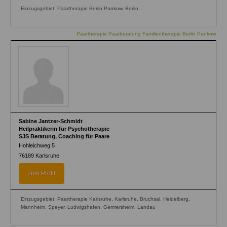
Einzugsgebiet: Paartherapie Berlin Pankow, Berlin
Paartherapie Paarberatung Familientherapie Berlin Pankow
Sabine Jantzer-Schmidt
Heilpraktikerin für Psychotherapie
SJS Beratung, Coaching für Paare
Hohleichweg 5
76189
Karlsruhe
zum Profil
Einzugsgebiet: Paartherapie Karlsruhe, Karlsruhe, Bruchsal, Heidelberg,
Mannheim, Speyer, Ludwigshafen, Germersheim, Landau