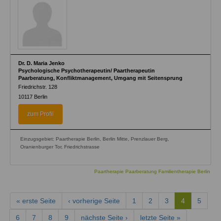
Dr. D. Maria Jenko
Psychologische Psychotherapeutin/ Paartherapeutin
Paarberatung, Konfliktmanagement, Umgang mit Seitensprung
Friedrichstr. 128
10117
Berlin
zum Profil
Einzugsgebiet: Paartherapie Berlin, Berlin Mitte, Prenzlauer Berg,
Oranienburger Tor, Friedrichstrasse
Paartherapie Paarberatung Familientherapie Berlin
« erste Seite
‹ vorherige Seite
1
2
3
4
5
6
7
8
9
nächste Seite ›
letzte Seite »