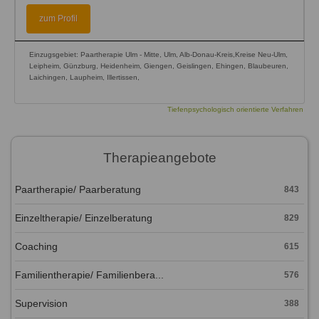
zum Profil
Einzugsgebiet: Paartherapie Ulm - Mitte, Ulm, Alb-Donau-Kreis,Kreise Neu-Ulm,
Leipheim, Günzburg, Heidenheim, Giengen, Geislingen, Ehingen, Blaubeuren,
Laichingen, Laupheim, Illertissen,
Tiefenpsychologisch orientierte Verfahren
Therapieangebote
Paartherapie/ Paarberatung
843
Einzeltherapie/ Einzelberatung
829
Coaching
615
Familientherapie/ Familienbera...
576
Supervision
388