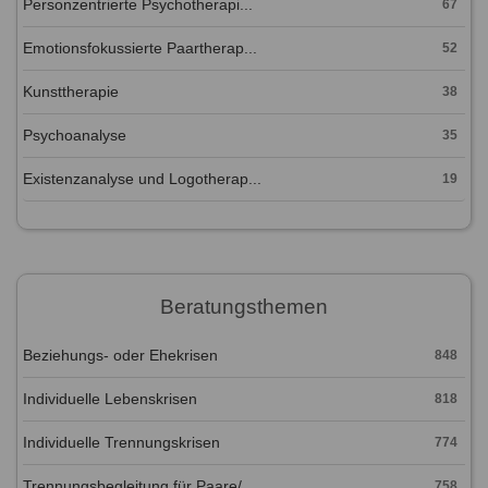
Personzentrierte Psychotherapi...
67
Emotionsfokussierte Paartherap...
52
Kunsttherapie
38
Psychoanalyse
35
Existenzanalyse und Logotherap...
19
Beratungsthemen
Beziehungs- oder Ehekrisen
848
Individuelle Lebenskrisen
818
Individuelle Trennungskrisen
774
Trennungsbegleitung für Paare/...
758