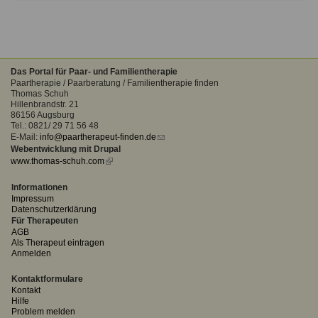
Das Portal für Paar- und Familientherapie
Paartherapie / Paarberatung / Familientherapie finden
Thomas Schuh
Hillenbrandstr. 21
86156 Augsburg
Tel.: 0821/ 29 71 56 48
E-Mail:
info@paartherapeut-finden.de
(link
Webentwicklung mit Drupal
sends
www.thomas-schuh.com
(link
e-
is
mail)
external)
Informationen
Impressum
Datenschutzerklärung
Für Therapeuten
AGB
Als Therapeut eintragen
Anmelden
Kontaktformulare
Kontakt
Hilfe
Problem melden