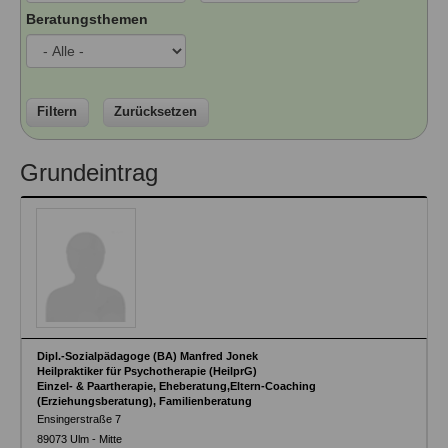
Ausbildungsinstitute
Beratungsthemen
Sitemap
Formular zur Registrierung
Familienthemen
Qualitätssicherung
Fortbildungen
Links
Qualität unserer Therapeuten
Information über Qualifikation
Systemischer Ansatz
Liste der Fachverbände
Filtern
Zurücksetzen
Veranstaltungen
Benutzername
*
Grundeintrag
Seminare und Kurse
Fortbildungen
Passwort
*
vergessen?
Anmelden
Dipl.-Sozialpädagoge (BA) Manfred Jonek
Heilpraktiker für Psychotherapie (HeilprG)
Einzel- & Paartherapie, Eheberatung,Eltern-Coaching
(Erziehungsberatung), Familienberatung
Ensingerstraße 7
89073
Ulm - Mitte