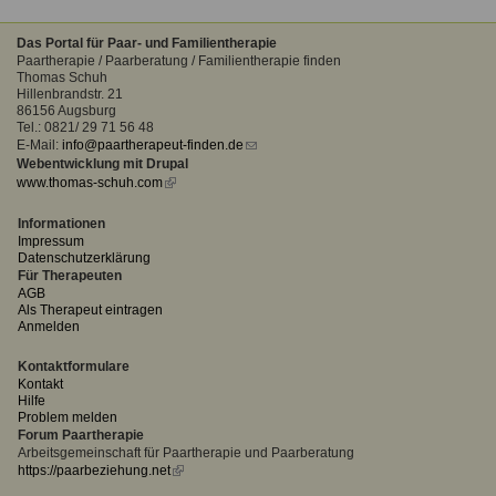
Das Portal für Paar- und Familientherapie
Paartherapie / Paarberatung / Familientherapie finden
Thomas Schuh
Hillenbrandstr. 21
86156 Augsburg
Tel.: 0821/ 29 71 56 48
E-Mail:
info@paartherapeut-finden.de
(link
Webentwicklung mit Drupal
sends
www.thomas-schuh.com
(link
e-
is
mail)
external)
Informationen
Impressum
Datenschutzerklärung
Für Therapeuten
AGB
Als Therapeut eintragen
Anmelden
Kontaktformulare
Kontakt
Hilfe
Problem melden
Forum Paartherapie
Arbeitsgemeinschaft für Paartherapie und Paarberatung
https://paarbeziehung.net
(link
is