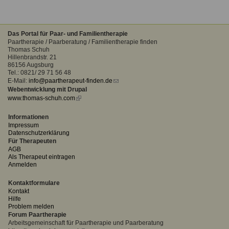
Das Portal für Paar- und Familientherapie
Paartherapie / Paarberatung / Familientherapie finden
Thomas Schuh
Hillenbrandstr. 21
86156 Augsburg
Tel.: 0821/ 29 71 56 48
E-Mail:
info@paartherapeut-finden.de
(link
Webentwicklung mit Drupal
sends
www.thomas-schuh.com
(link
e-
is
mail)
external)
Informationen
Impressum
Datenschutzerklärung
Für Therapeuten
AGB
Als Therapeut eintragen
Anmelden
Kontaktformulare
Kontakt
Hilfe
Problem melden
Forum Paartherapie
Arbeitsgemeinschaft für Paartherapie und Paarberatung