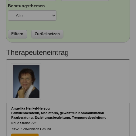
Ausbildungsinstitute
Beratungsthemen
Sitemap
Formular zur Registrierung
Familienthemen
Qualitätssicherung
Fortbildungen
Links
Qualität unserer Therapeuten
Information über Qualifikation
Systemischer Ansatz
Liste der Fachverbände
Filtern
Zurücksetzen
Veranstaltungen
Benutzername
*
Therapeuteneintrag
Seminare und Kurse
Fortbildungen
Passwort
*
vergessen?
Anmelden
Angelika Henkel-Herzog
Familienberaterin, Mediatorin, gewaltfreie Kommunikation
Paarberatung, Erziehungsbegleitung, Trennungsbegleitung
Neue Straße 72/5
73529
Schwäbisch Gmünd