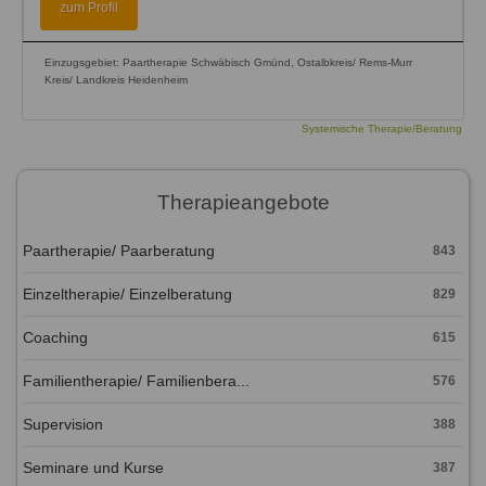
zum Profil
Einzugsgebiet: Paartherapie Schwäbisch Gmünd, Ostalbkreis/ Rems-Murr
Kreis/ Landkreis Heidenheim
Systemische Therapie/Beratung
Therapieangebote
Paartherapie/ Paarberatung
843
Einzeltherapie/ Einzelberatung
829
Coaching
615
Familientherapie/ Familienbera...
576
Supervision
388
Seminare und Kurse
387