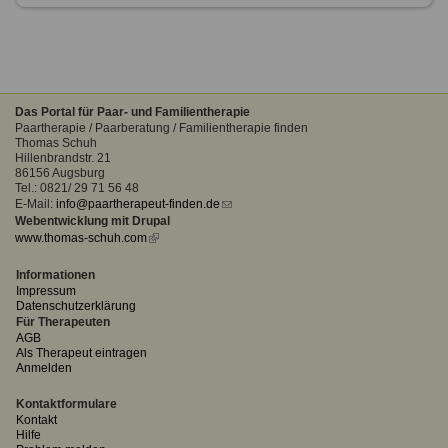
Das Portal für Paar- und Familientherapie
Paartherapie / Paarberatung / Familientherapie finden
Thomas Schuh
Hillenbrandstr. 21
86156 Augsburg
Tel.: 0821/ 29 71 56 48
E-Mail:
info@paartherapeut-finden.de
(link
Webentwicklung mit Drupal
sends
www.thomas-schuh.com
(link
e-
is
mail)
external)
Informationen
Impressum
Datenschutzerklärung
Für Therapeuten
AGB
Als Therapeut eintragen
Anmelden
Kontaktformulare
Kontakt
Hilfe