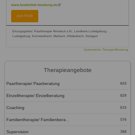
(link
www.koeberlein-beratung.de
is
external)
zum Profil
Einzugsgebiet: Paartherapie Remseck a.N., Landkreis Ludwigsburg,
Ludwigsburg, Kornwestheim, Marbach, Affalterbach, Stuttgart
Systemische Therapie/Beratung
Therapieangebote
Paartherapie/ Paarberatung
843
Einzeltherapie/ Einzelberatung
829
Coaching
615
Familientherapie/ Familienbera...
576
Supervision
388