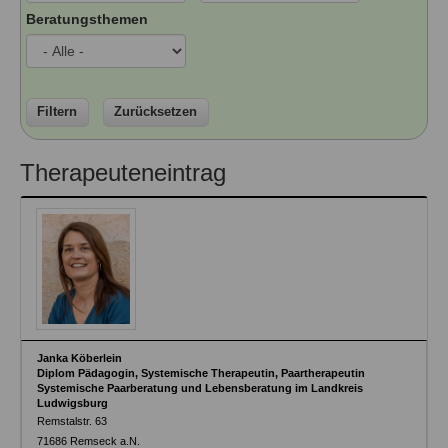
Ausbildungsinstitute
Beratungsthemen
Sitemap
Formular zur Registrierung
Familienthemen
Qualitätssicherung
Fortbildungen
Links
Qualität unserer Therapeuten
Information über Qualifikation
Systemischer Ansatz
Liste der Fachverbände
Filtern
Zurücksetzen
Veranstaltungen
Benutzername
*
Therapeuteneintrag
Seminare und Kurse
Fortbildungen
Passwort
*
vergessen?
Anmelden
Janka Köberlein
Diplom Pädagogin, Systemische Therapeutin, Paartherapeutin
Systemische Paarberatung und Lebensberatung im Landkreis
Ludwigsburg
Remstalstr. 63
71686
Remseck a.N.