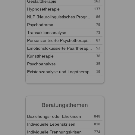
Gestalttherapie
162
Hypnosetherapie
137
NLP (Neurolinguistisches Progr...
86
Psychodrama
79
Transaktionsanalyse
73
Personzentrierte Psychotherapi...
67
Emotionsfokussierte Paartherap...
52
Kunsttherapie
38
Psychoanalyse
35
Existenzanalyse und Logotherap...
19
Beratungsthemen
Beziehungs- oder Ehekrisen
848
Individuelle Lebenskrisen
818
Individuelle Trennungskrisen
774