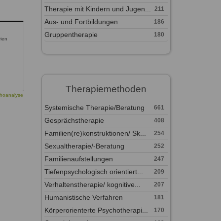
Therapie mit Kindern und Jugen...
211
Aus- und Fortbildungen
186
Gruppentherapie
180
rien
Therapiemethoden
hoanalyse
Systemische Therapie/Beratung
661
Gesprächstherapie
408
Familien(re)konstruktionen/ Sk...
254
Sexualtherapie/-Beratung
252
Familienaufstellungen
247
Tiefenpsychologisch orientiert...
209
Verhaltenstherapie/ kognitive...
207
Humanistische Verfahren
181
Körperorienterte Psychotherapi...
170