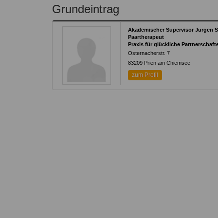
Kontakt
Angebot
Grundeintrag
auf.
Therapeutenliste
nach
Zum Kontaktformular
Akademischer Supervisor Jürgen 
Methode
Paartherapeut
Praxis für glückliche Partnerscha
Therapeutenliste
Osternacherstr. 7
nach
83209
Prien am Chiemsee
Themen
zum Profil