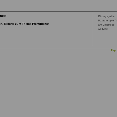
Sturm
Einzugsgebiet:
Paartherapie P
ften, Experte zum Thema Fremdgehen
am Chiemsee,
weltweit
Psyc