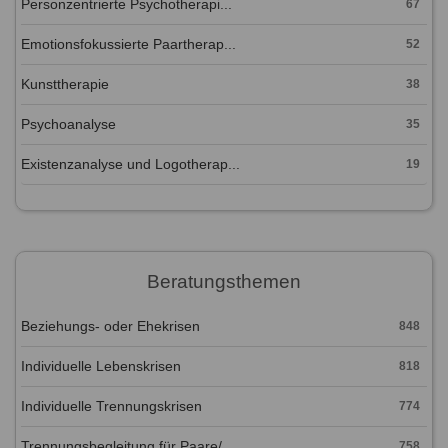
Personzentrierte Psychotherapi...
67
Emotionsfokussierte Paartherap...
52
Kunsttherapie
38
Psychoanalyse
35
Existenzanalyse und Logotherap...
19
Beratungsthemen
Beziehungs- oder Ehekrisen
848
Individuelle Lebenskrisen
818
Individuelle Trennungskrisen
774
Trennungsbegleitung für Paare/...
758