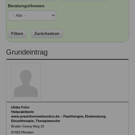
Ausbildungsinstitute
Beratungsthemen
Sitemap
Formular zur Registrierung
Familienthemen
Qualitätssicherung
Fortbildungen
Links
Qualität unserer Therapeuten
Information über Qualifikation
Systemischer Ansatz
Liste der Fachverbände
Filtern
Zurücksetzen
Veranstaltungen
Benutzername
*
Grundeintrag
Seminare und Kurse
Fortbildungen
Passwort
*
vergessen?
Anmelden
Ulrike Fohn
Heilpraktikerin
www.praxisfuerseeleundco.de. - Paartherapie, Eheberatung,
Einzeltherapie, Therapiewoche
Bruder-Georg-Weg 19
87459
Pfronten