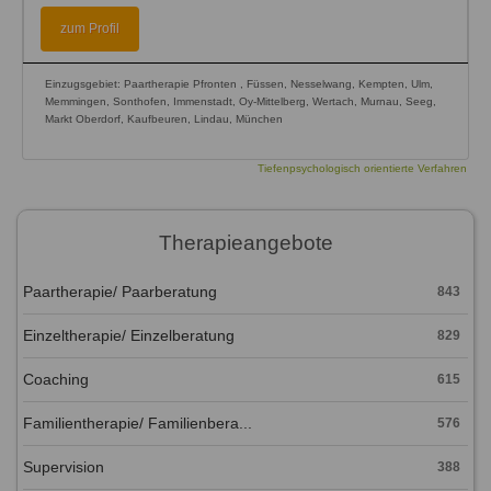
zum Profil
Einzugsgebiet: Paartherapie Pfronten , Füssen, Nesselwang, Kempten, Ulm,
Memmingen, Sonthofen, Immenstadt, Oy-Mittelberg, Wertach, Murnau, Seeg,
Markt Oberdorf, Kaufbeuren, Lindau, München
Tiefenpsychologisch orientierte Verfahren
Therapieangebote
Paartherapie/ Paarberatung
843
Einzeltherapie/ Einzelberatung
829
Coaching
615
Familientherapie/ Familienbera...
576
Supervision
388