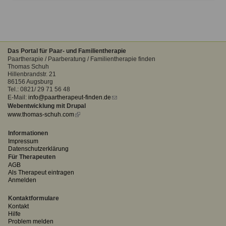
Das Portal für Paar- und Familientherapie
Paartherapie / Paarberatung / Familientherapie finden
Thomas Schuh
Hillenbrandstr. 21
86156 Augsburg
Tel.: 0821/ 29 71 56 48
E-Mail:
info@paartherapeut-finden.de
(link
Webentwicklung mit Drupal
sends
www.thomas-schuh.com
(link
e-
is
mail)
external)
Informationen
Impressum
Datenschutzerklärung
Für Therapeuten
AGB
Als Therapeut eintragen
Anmelden
Kontaktformulare
Kontakt
Hilfe
Problem melden