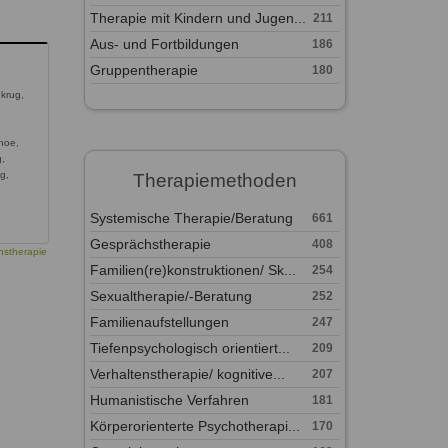
Therapie mit Kindern und Jugen...
211
Aus- und Fortbildungen
186
Gruppentherapie
180
krug,
ehoe,
g,
g,
Therapiemethoden
Systemische Therapie/Beratung
661
Gesprächstherapie
408
nstherapie
Familien(re)konstruktionen/ Sk...
254
Sexualtherapie/-Beratung
252
Familienaufstellungen
247
Tiefenpsychologisch orientiert...
209
Verhaltenstherapie/ kognitive...
207
Humanistische Verfahren
181
Körperorienterte Psychotherapi...
170