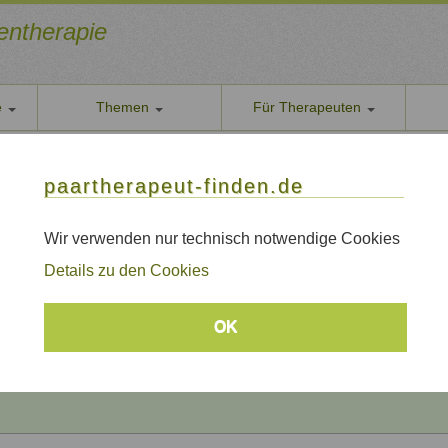
ientherapie
e
Themen
Für Therapeuten
Über u
paarther
thoden
Themen
Qualität
paartherapeut-finden.de
Datens
rapie / Paartherapie Neumünster
Wir nehe
Wir verwenden nur technisch notwendige Cookies
e / Paartherapie Neumünster
AGB
Details zu den Cookies
Allgeme
Impre
Beratungsthemen
OK
Sitem
Links