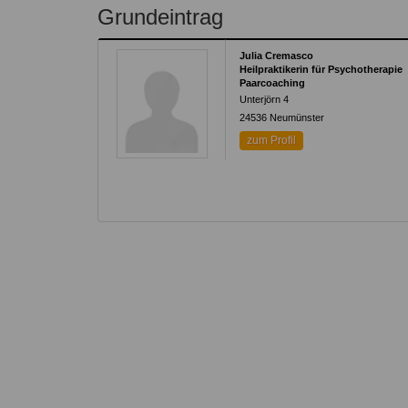
Kontakt
Angebot
Grundeintrag
auf.
Therapeutenliste
nach
Zum Kontaktformular
Julia Cremasco
Methode
Heilpraktikerin für Psychotherapie
Paarcoaching
Therapeutenliste
Unterjörn 4
nach
24536
Neumünster
Themen
zum Profil