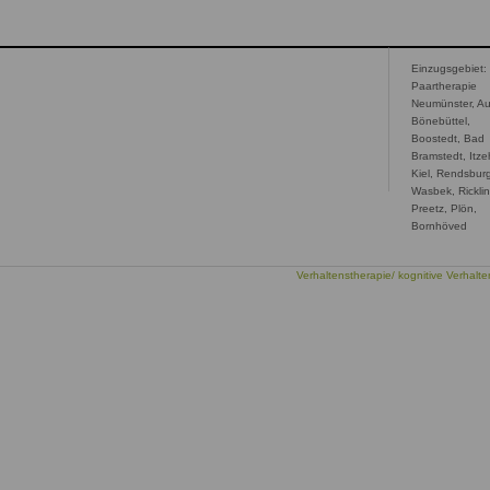
Einzugsgebiet:
Paartherapie
Neumünster, Au
Bönebüttel,
Boostedt, Bad
Bramstedt, Itz
Kiel, Rendsbur
Wasbek, Ricklin
Preetz, Plön,
Bornhöved
Verhaltenstherapie/ kognitive Verhalte