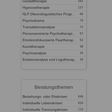
Gestalttherapie
162
Hypnosetherapie
137
NLP (Neurolinguistisches Progr...
86
Psychodrama
79
Transaktionsanalyse
73
Personzentrierte Psychotherapi...
67
Emotionsfokussierte Paartherap...
52
Kunsttherapie
38
Psychoanalyse
35
Existenzanalyse und Logotherap...
19
Beratungsthemen
Beziehungs- oder Ehekrisen
848
Individuelle Lebenskrisen
818
Individuelle Trennungskrisen
774