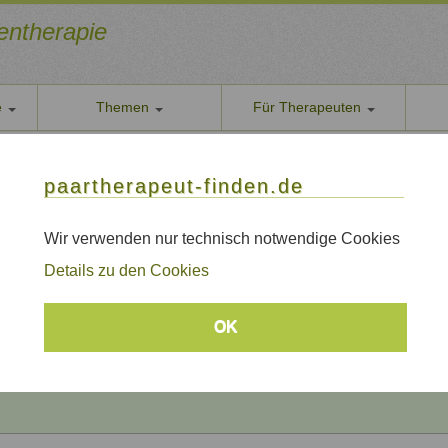
ientherapie
e
Themen
Für Therapeuten
Über u
paarther
thoden
Themen
Qualität
paartherapeut-finden.de
Datens
rapie / Paartherapie Langen (Hessen)
Wir nehe
Wir verwenden nur technisch notwendige Cookies
e / Paartherapie Langen (Hessen)
AGB
Details zu den Cookies
Allgeme
Impre
Beratungsthemen
OK
Sitem
Links