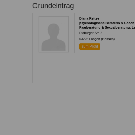
Kontakt
Angebot
Grundeintrag
auf.
Therapeutenliste
nach
Zum Kontaktformular
Diana Reitze
Methode
psychologische Beraterin & Coach
Paarberatung & Sexualberatung, 
Therapeutenliste
Dieburger Str. 2
nach
63225
Langen (Hessen)
Themen
zum Profil