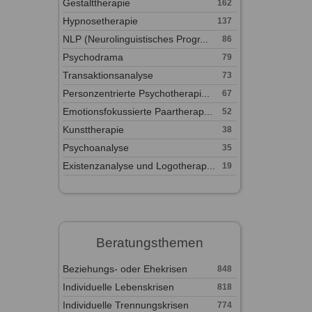
Gestalttherapie
162
Hypnosetherapie
137
NLP (Neurolinguistisches Progr...
86
Psychodrama
79
Transaktionsanalyse
73
Personzentrierte Psychotherapi...
67
Emotionsfokussierte Paartherap...
52
Kunsttherapie
38
Psychoanalyse
35
Existenzanalyse und Logotherap...
19
Beratungsthemen
Beziehungs- oder Ehekrisen
848
Individuelle Lebenskrisen
818
Individuelle Trennungskrisen
774