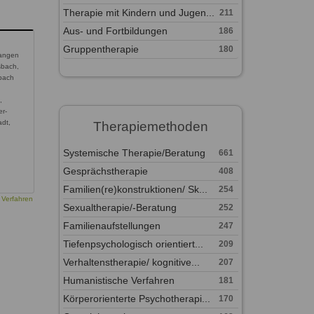
Therapie mit Kindern und Jugen...
211
Aus- und Fortbildungen
186
Gruppentherapie
180
Langen
sbach,
nbach
,
r-
dt,
Therapiemethoden
Systemische Therapie/Beratung
661
Gesprächstherapie
408
Familien(re)konstruktionen/ Sk...
254
 Verfahren
Sexualtherapie/-Beratung
252
Familienaufstellungen
247
Tiefenpsychologisch orientiert...
209
Verhaltenstherapie/ kognitive...
207
Humanistische Verfahren
181
Körperorienterte Psychotherapi...
170