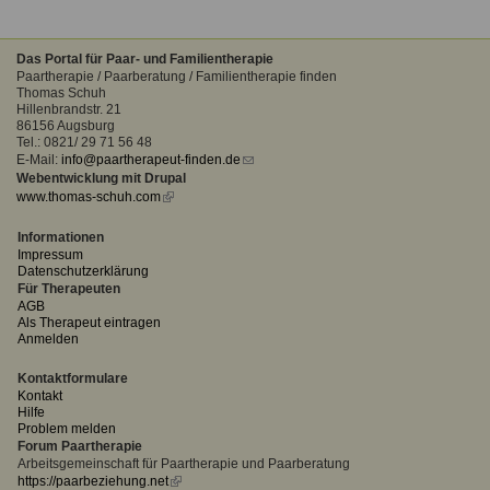
Das Portal für Paar- und Familientherapie
Paartherapie / Paarberatung / Familientherapie finden
Thomas Schuh
Hillenbrandstr. 21
86156 Augsburg
Tel.: 0821/ 29 71 56 48
E-Mail:
info@paartherapeut-finden.de
(link
Webentwicklung mit Drupal
sends
www.thomas-schuh.com
(link
e-
is
mail)
external)
Informationen
Impressum
Datenschutzerklärung
Für Therapeuten
AGB
Als Therapeut eintragen
Anmelden
Kontaktformulare
Kontakt
Hilfe
Problem melden
Forum Paartherapie
Arbeitsgemeinschaft für Paartherapie und Paarberatung
https://paarbeziehung.net
(link