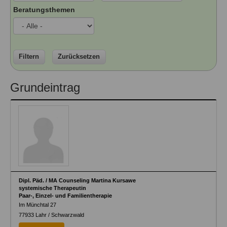
Ausbildungsinstitute
Beratungsthemen
Sitemap
Formular zur Registrierung
Familienthemen
Qualitätssicherung
Fortbildungen
Links
Qualität unserer Therapeuten
Information über Qualifikation
Systemischer Ansatz
Liste der Fachverbände
Filtern
Zurücksetzen
Veranstaltungen
Benutzername
*
Grundeintrag
Seminare und Kurse
Fortbildungen
Passwort
*
vergessen?
Anmelden
Dipl. Päd. / MA Counseling Martina Kursawe
systemische Therapeutin
Paar-, Einzel- und Familientherapie
Im Münchtal 27
77933
Lahr / Schwarzwald