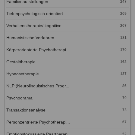
Familienaufstellungen
247
Tiefenpsychologisch orientiert...
209
Verhaltenstherapie/ kognitive...
207
Humanistische Verfahren
181
Körperorienterte Psychotherapi...
170
Gestalttherapie
162
Hypnosetherapie
137
NLP (Neurolinguistisches Progr...
86
Psychodrama
79
Transaktionsanalyse
73
Personzentrierte Psychotherapi...
67
Emotionsfokussierte Paartherap...
52