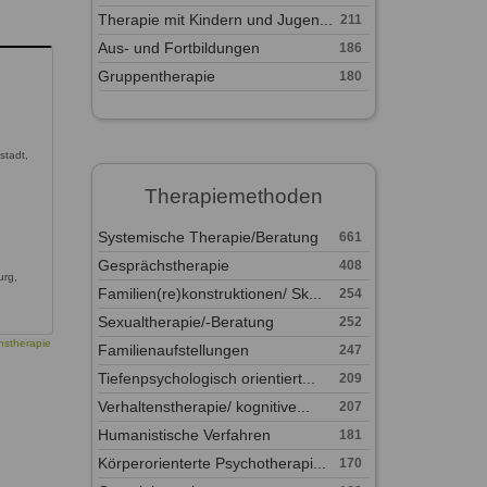
Therapie mit Kindern und Jugen...
211
Aus- und Fortbildungen
186
Gruppentherapie
180
stadt,
Therapiemethoden
Systemische Therapie/Beratung
661
Gesprächstherapie
408
urg,
Familien(re)konstruktionen/ Sk...
254
Sexualtherapie/-Beratung
252
nstherapie
Familienaufstellungen
247
Tiefenpsychologisch orientiert...
209
Verhaltenstherapie/ kognitive...
207
Humanistische Verfahren
181
Körperorienterte Psychotherapi...
170