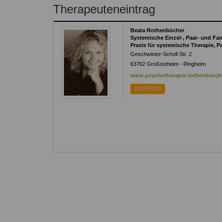
Kontakt
Angebot
Therapeuteneintrag
auf.
Therapeutenliste
nach
Zum Kontaktformular
Beata Rothenbücher
Methode
Systemische Einzel-, Paar- und Fa
Praxis für systemische Therapie, P
Therapeutenliste
Geschwister-Scholl-Str. 2
nach
63762
Großostheim - Ringheim
Themen
www.psychotherapie-rothenbuech
zum Profil