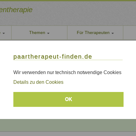
ientherapie
e
Themen
Für Therapeuten
Über u
paarther
thoden
Themen
Qualität
paartherapeut-finden.de
Datens
rapie / Paartherapie Großostheim - Ringheim
Wir nehe
Wir verwenden nur technisch notwendige Cookies
e / Paartherapie Großostheim - Ringheim
AGB
Details zu den Cookies
Allgeme
Impre
Beratungsthemen
OK
Sitem
Links