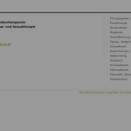
Einzugsgebiet:
milientherapeutin
Paartherapie
aar- und Sexualtherapie
Großostheim -
Ringheim,
Aschaffenburg,
Hanau, Seligen
(link
er.de
Schaafheim,
is
Babenhausen,
external)
Niedernberg,
Sulzbach,
Großwallstadt,
Kleinwallstadt,
Elsenfeld, Dieb
Unterfranken
Verhaltenstherapie/ kognitive Verhalte