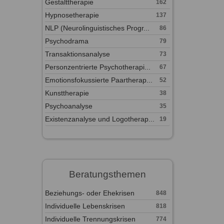
Gestalttherapie
162
Hypnosetherapie
137
NLP (Neurolinguistisches Progr...
86
Psychodrama
79
Transaktionsanalyse
73
Personzentrierte Psychotherapi...
67
Emotionsfokussierte Paartherap...
52
Kunsttherapie
38
Psychoanalyse
35
Existenzanalyse und Logotherap...
19
Beratungsthemen
Beziehungs- oder Ehekrisen
848
Individuelle Lebenskrisen
818
Individuelle Trennungskrisen
774