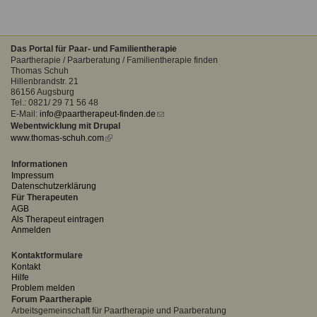
Das Portal für Paar- und Familientherapie
Paartherapie / Paarberatung / Familientherapie finden
Thomas Schuh
Hillenbrandstr. 21
86156 Augsburg
Tel.: 0821/ 29 71 56 48
E-Mail:
info@paartherapeut-finden.de
(link
Webentwicklung mit Drupal
sends
www.thomas-schuh.com
(link
e-
is
mail)
external)
Informationen
Impressum
Datenschutzerklärung
Für Therapeuten
AGB
Als Therapeut eintragen
Anmelden
Kontaktformulare
Kontakt
Hilfe
Problem melden
Forum Paartherapie
Arbeitsgemeinschaft für Paartherapie und Paarberatung