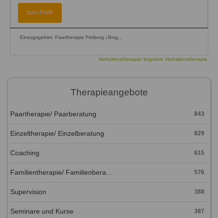
zum Profil
Einzugsgebiet: Paartherapie Freiburg i.Brsg.,
Verhaltenstherapie/ kognitive Verhaltenstherapie
Therapieangebote
Paartherapie/ Paarberatung
843
Einzeltherapie/ Einzelberatung
829
Coaching
615
Familientherapie/ Familienbera...
576
Supervision
388
Seminare und Kurse
387