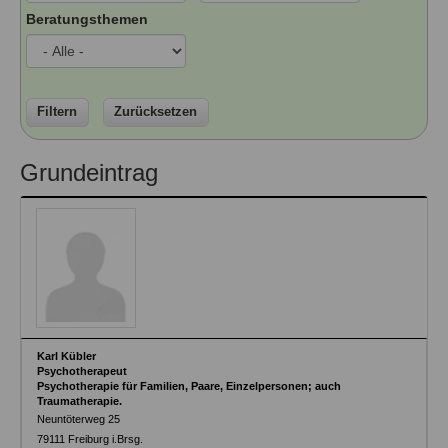
Ausbildungsinstitute
Beratungsthemen
Sitemap
Formular zur Registrierung
Familienthemen
Qualitätssicherung
Fortbildungen
Links
Qualität unserer Therapeuten
Information über Qualifikation
Systemischer Ansatz
Liste der Fachverbände
Filtern
Zurücksetzen
Veranstaltungen
Benutzername
*
Grundeintrag
Seminare und Kurse
Fortbildungen
Passwort
*
vergessen?
Anmelden
Karl Kübler
Psychotherapeut
Psychotherapie für Familien, Paare, Einzelpersonen; auch
Traumatherapie.
Neuntöterweg 25
79111
Freiburg i.Brsg.