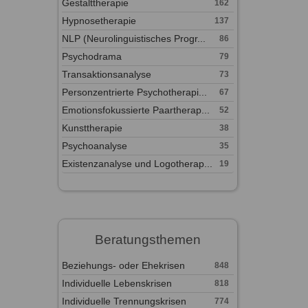
Gestalttherapie
162
Hypnosetherapie
137
NLP (Neurolinguistisches Progr...
86
Psychodrama
79
Transaktionsanalyse
73
Personzentrierte Psychotherapi...
67
Emotionsfokussierte Paartherap...
52
Kunsttherapie
38
Psychoanalyse
35
Existenzanalyse und Logotherap...
19
Beratungsthemen
Beziehungs- oder Ehekrisen
848
Individuelle Lebenskrisen
818
Individuelle Trennungskrisen
774