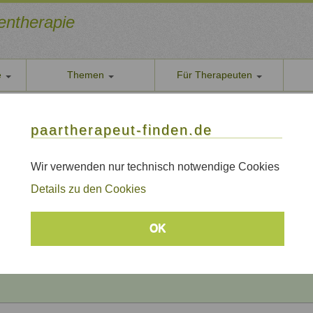
ientherapie
e
Themen
Für Therapeuten
Über u
paarther
thoden
Themen
Qualität
paartherapeut-finden.de
Datens
apie / Paartherapie Dornstadt
Wir nehe
Wir verwenden nur technisch notwendige Cookies
 / Paartherapie Dornstadt
AGB
Details zu den Cookies
Allgeme
Impre
Beratungsthemen
OK
Sitem
Links