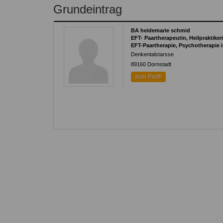
Kontakt
Angebot
Grundeintrag
auf.
Therapeutenliste
nach
Zum Kontaktformular
BA heidemarie schmid
Methode
EFT- Paartherapeutin, Heilpraktike
EFT-Paartherapie, Psychotherapie i
Therapeutenliste
Denkentalstarsse
nach
89160
Dornstadt
Themen
zum Profil