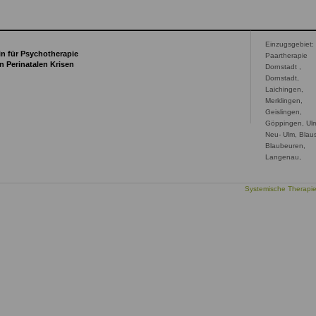
Einzugsgebiet:
rin für Psychotherapie
Paartherapie
n Perinatalen Krisen
Dornstadt ,
Dornstadt,
Laichingen,
Merklingen,
Geislingen,
Göppingen, Ul
Neu- Ulm, Blaus
Blaubeuren,
Langenau,
Systemische Therapi