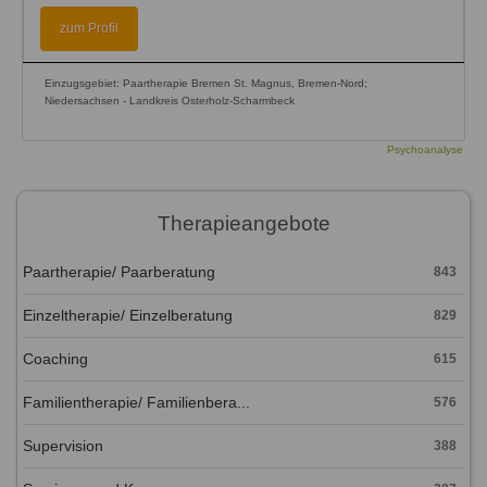
zum Profil
Einzugsgebiet: Paartherapie Bremen St. Magnus, Bremen-Nord;
Niedersachsen - Landkreis Osterholz-Scharmbeck
Psychoanalyse
Therapieangebote
Paartherapie/ Paarberatung
843
Einzeltherapie/ Einzelberatung
829
Coaching
615
Familientherapie/ Familienbera...
576
Supervision
388