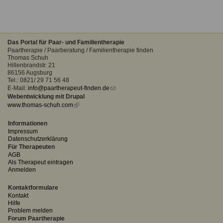
Das Portal für Paar- und Familientherapie
Paartherapie / Paarberatung / Familientherapie finden
Thomas Schuh
Hillenbrandstr. 21
86156 Augsburg
Tel.: 0821/ 29 71 56 48
E-Mail:
info@paartherapeut-finden.de
(link
Webentwicklung mit Drupal
sends
www.thomas-schuh.com
(link
e-
is
mail)
external)
Informationen
Impressum
Datenschutzerklärung
Für Therapeuten
AGB
Als Therapeut eintragen
Anmelden
Kontaktformulare
Kontakt
Hilfe
Problem melden
Forum Paartherapie