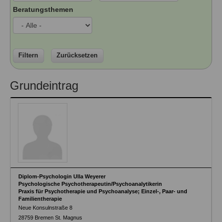
Ausbildungsinstitute
Beratungsthemen
Sitemap
Formular zur Registrierung
Familienthemen
Qualitätssicherung
Fortbildungen
Links
Qualität unserer Therapeuten
Information über Qualifikation
Systemischer Ansatz
Liste der Fachverbände
Filtern
Zurücksetzen
Veranstaltungen
Benutzername
*
Grundeintrag
Seminare und Kurse
Fortbildungen
Passwort
*
vergessen?
Anmelden
Diplom-Psychologin Ulla Weyerer
Psychologische Psychotherapeutin/Psychoanalytikerin
Praxis für Psychotherapie und Psychoanalyse; Einzel-, Paar- und
Familientherapie
Neue Konsulnstraße 8
28759
Bremen St. Magnus