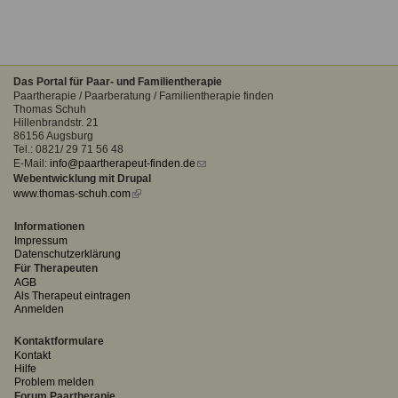
Das Portal für Paar- und Familientherapie
Paartherapie / Paarberatung / Familientherapie finden
Thomas Schuh
Hillenbrandstr. 21
86156 Augsburg
Tel.: 0821/ 29 71 56 48
E-Mail:
info@paartherapeut-finden.de
(link
Webentwicklung mit Drupal
sends
www.thomas-schuh.com
(link
e-
is
mail)
external)
Informationen
Impressum
Datenschutzerklärung
Für Therapeuten
AGB
Als Therapeut eintragen
Anmelden
Kontaktformulare
Kontakt
Hilfe
Problem melden
Forum Paartherapie