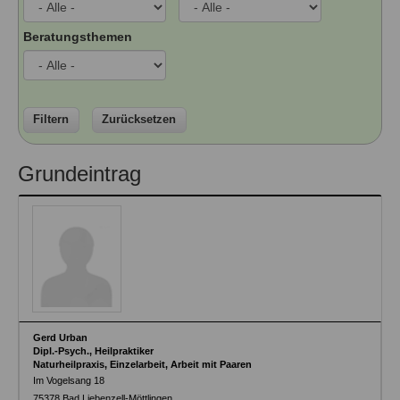
Ausbildungsinstitute
Sitemap
Formular zur Registrierung
Familienthemen
Qualitätssicherung
Beratungsthemen
Fortbildungen
Links
Qualität unserer Therapeuten
Information über Qualifikation
Systemischer Ansatz
Liste der Fachverbände
Filtern
Zurücksetzen
Veranstaltungen
Benutzername
*
Seminare und Kurse
Grundeintrag
Fortbildungen
Passwort
*
vergessen?
Anmelden
Gerd Urban
Dipl.-Psych., Heilpraktiker
Naturheilpraxis, Einzelarbeit, Arbeit mit Paaren
Im Vogelsang 18
75378
Bad Liebenzell-Möttlingen