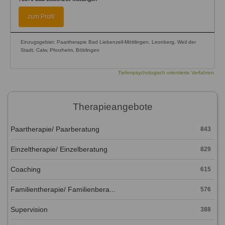
zum Profil
Einzugsgebiet: Paartherapie Bad Liebenzell-Möttlingen, Leonberg, Weil der
Stadt, Calw, Pforzheim, Böblingen
Tiefenpsychologisch orientierte Verfahren
Therapieangebote
Paartherapie/ Paarberatung
843
Einzeltherapie/ Einzelberatung
829
Coaching
615
Familientherapie/ Familienbera...
576
Supervision
388