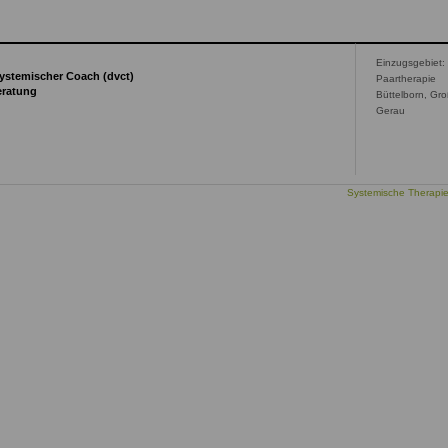
Einzugsgebiet:
 Systemischer Coach (dvct)
Paartherapie
eratung
Büttelborn, Gro
Gerau
Systemische Therapi