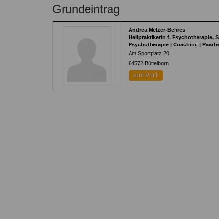
Kontakt
Angebot
Grundeintrag
auf.
Therapeutenliste
nach
Zum Kontaktformular
Andrea Melzer-Behres
Methode
Heilpraktikerin f. Psychotherapie,
Psychotherapie | Coaching | Paarb
Therapeutenliste
Am Sportplatz 20
nach
64572
Büttelborn
Themen
zum Profil