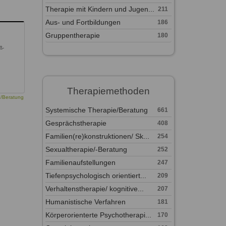
Therapie mit Kindern und Jugen...
211
Aus- und Fortbildungen
186
Gruppentherapie
180
ß-
Therapiemethoden
e/Beratung
Systemische Therapie/Beratung
661
Gesprächstherapie
408
Familien(re)konstruktionen/ Sk...
254
Sexualtherapie/-Beratung
252
Familienaufstellungen
247
Tiefenpsychologisch orientiert...
209
Verhaltenstherapie/ kognitive...
207
Humanistische Verfahren
181
Körperorienterte Psychotherapi...
170