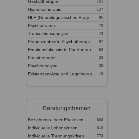
Gestalttherapie
162
Hypnosetherapie
137
NLP (Neurolinguistisches Progr...
86
Psychodrama
79
Transaktionsanalyse
73
Personzentrierte Psychotherapi...
67
Emotionsfokussierte Paartherap...
52
Kunsttherapie
38
Psychoanalyse
35
Existenzanalyse und Logotherap...
19
Beratungsthemen
Beziehungs- oder Ehekrisen
848
Individuelle Lebenskrisen
818
Individuelle Trennungskrisen
774