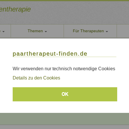
ientherapie
e
Themen
Für Therapeuten
Über u
paarther
thoden
Themen
Qualität
paartherapeut-finden.de
Datens
apie / Paartherapie Büttelborn
Wir nehe
Wir verwenden nur technisch notwendige Cookies
 / Paartherapie Büttelborn
AGB
Details zu den Cookies
Allgeme
Impre
Beratungsthemen
OK
Sitem
Links