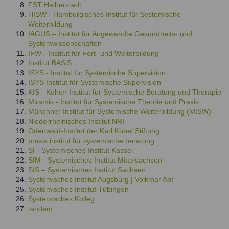
FST Halberstadt
Ausbildungsinstitute
Sitemap
Formular zur Registrierung
HISW - Hamburgisches Institut für Systemische
Familienthemen
Qualitätssicherung
Fortbildungen
Weiterbildung
Links
Qualität unserer Therapeuten
IAGUS – Institut für Angewandte Gesundheits- und
Information über Qualifikation
Systemischer Ansatz
Systemwissenschaften
IFW - Institut für Fort- und Weiterbildung
Liste der Fachverbände
Institut BASiS
Veranstaltungen
ISYS - Institut für Systemische Supervision
Benutzername
*
ISYS Institut für Systemische Supervision
Seminare und Kurse
KIS - Kölner Institut für Systemische Beratung und Therapie
Miramis - Institut für Systemische Theorie und Praxis
Fortbildungen
Passwort
*
Münchner Institut für Systemische Weiterbildung (MISW)
Niederrheinisches Institut NRI
Odenwald-Institut der Karl Kübel Stiftung
vergessen?
praxis institut für systemische beratung
Anmelden
SI - Systemisches Institut Kassel
SIM - Systemisches Institut Mittelsachsen
SIS – Systemisches Institut Sachsen
Systemisches Institut Augsburg | Volkmar Abt
Systemisches Institut Tübingen
Systemisches Kolleg
tandem