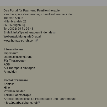
Das Portal für Paar- und Familientherapie
Paartherapie / Paarberatung / Familientherapie finden
Thomas Schuh
Hillenbrandstr. 21
86156 Augsburg
Tel.: 0821/ 29 71 56 48
E-Mail:
info@paartherapeut-finden.de
(link
Webentwicklung mit Drupal
sends
www.thomas-schuh.com
(link
e-
is
mail)
external)
Informationen
Impressum
Datenschutzerklärung
Für Therapeuten
AGB
Als Therapeut eintragen
Anmelden
Kontaktformulare
Kontakt
Hilfe
Problem melden
Forum Paartherapie
Arbeitsgemeinschaft für Paartherapie und Paarberatung
https://paarbeziehung.net
(link
is