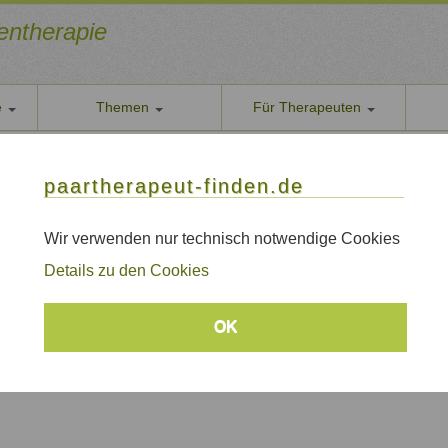
ientherapie
e
Themen
Für Therapeuten
Über u
pervision
paarther
ische Therapie und Supervision
paartherapeut-finden.de
Datens
Wir nehe
Wir verwenden nur technisch notwendige Cookies
AGB
Details zu den Cookies
Allgeme
 und Supervision
Impre
OK
Sitem
Links