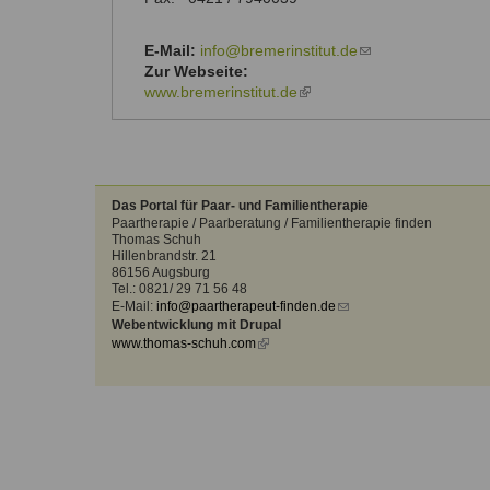
Kontakt
Angebot
auf.
Therapeutenliste
E-Mail:
info@bremerinstitut.de
(link
nach
Zum Kontaktformular
Zur Webseite:
sends
Methode
www.bremerinstitut.de
(link
e-
is
mail)
Therapeutenliste
external)
nach
Themen
Das Portal für Paar- und Familientherapie
Paartherapie / Paarberatung / Familientherapie finden
Thomas Schuh
Hillenbrandstr. 21
86156 Augsburg
Tel.: 0821/ 29 71 56 48
E-Mail:
info@paartherapeut-finden.de
(link
Webentwicklung mit Drupal
sends
www.thomas-schuh.com
(link
e-
is
mail)
external)