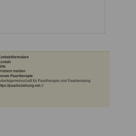
ontaktformulare
ontakt
ilfe
Problem melden
orum Paartherapie
rbeitsgemeinschaft für Paartherapie und Paarberatung
ttps://paarbeziehung.net
(link
is
external)