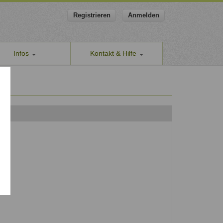
Registrieren
Anmelden
Infos
Kontakt & Hilfe
ns
Allgemeines Kontaktformular
apeut-finden.de
Hilfe & Supportanfragen
chutzerklärung
Wir sind gerne für Sie da.
men den Schutz Ihrer Daten ernst
Problem melden
Auch anonyme Meldung möglich
ine Geschäftsbedingungen
Formular zur Registrierung
ssum
Zum Registrierungsformular
ap