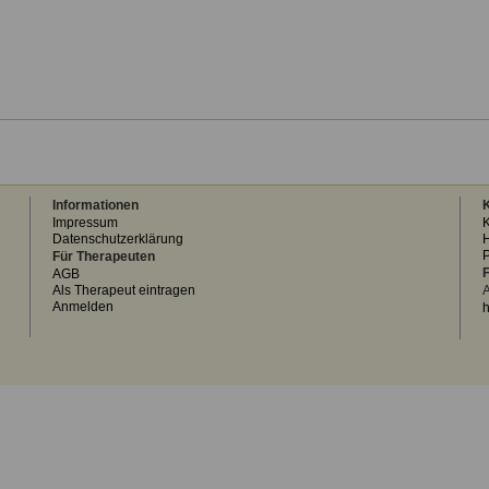
Informationen
K
Impressum
K
Datenschutzerklärung
H
Für Therapeuten
F
AGB
Als Therapeut eintragen
A
Anmelden
h