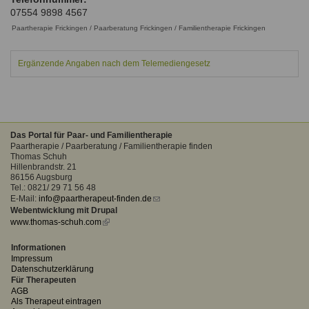
Ausbildungsinstitute
07554 9898 4567
Sitemap
Formular zur Registrierung
Familienthemen
Qualitätssicherung
Fortbildungen
Paartherapie Frickingen / Paarberatung Frickingen / Familientherapie Frickingen
Links
Qualität unserer Therapeuten
Information über Qualifikation
Systemischer Ansatz
Ergänzende Angaben nach dem Telemediengesetz
Liste der Fachverbände
Benutzername
*
Veranstaltungen
Seminare und Kurse
Das Portal für Paar- und Familientherapie
Passwort
*
Paartherapie / Paarberatung / Familientherapie finden
Fortbildungen
Thomas Schuh
Hillenbrandstr. 21
86156 Augsburg
vergessen?
Tel.: 0821/ 29 71 56 48
Anmelden
E-Mail:
info@paartherapeut-finden.de
(link
Webentwicklung mit Drupal
sends
www.thomas-schuh.com
(link
e-
is
mail)
external)
Informationen
Impressum
Datenschutzerklärung
Für Therapeuten
AGB
Als Therapeut eintragen