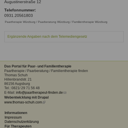
Augustinerstraße 12
Ausbildungsinstitute
Sitemap
Formular zur Registrierung
Familienthemen
Qualitätssicherung
Telefonnummer:
Fortbildungen
0931.20561803
Links
Qualität unserer Therapeuten
Information über Qualifikation
Paartherapie Würzburg / Paarberatung Würzburg / Familientherapie Würzburg
Systemischer Ansatz
Liste der Fachverbände
Ergänzende Angaben nach dem Telemediengesetz
Benutzername
*
Veranstaltungen
Seminare und Kurse
Passwort
*
Fortbildungen
Das Portal für Paar- und Familientherapie
Paartherapie / Paarberatung / Familientherapie finden
vergessen?
Thomas Schuh
Hillenbrandstr. 21
Anmelden
86156 Augsburg
Tel.: 0821/ 29 71 56 48
E-Mail:
info@paartherapeut-finden.de
(link
Webentwicklung mit Drupal
sends
www.thomas-schuh.com
(link
e-
is
mail)
external)
Informationen
Impressum
Datenschutzerklärung
Für Therapeuten