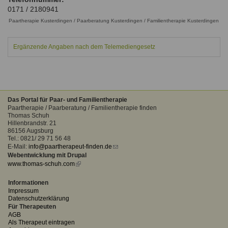
Ausbildungsinstitute
0171 / 2180941
Sitemap
Formular zur Registrierung
Familienthemen
Qualitätssicherung
Fortbildungen
Paartherapie Kusterdingen / Paarberatung Kusterdingen / Familientherapie Kusterdingen
Links
Qualität unserer Therapeuten
Information über Qualifikation
Systemischer Ansatz
Ergänzende Angaben nach dem Telemediengesetz
Liste der Fachverbände
Benutzername
*
Veranstaltungen
Seminare und Kurse
Das Portal für Paar- und Familientherapie
Passwort
*
Paartherapie / Paarberatung / Familientherapie finden
Fortbildungen
Thomas Schuh
Hillenbrandstr. 21
86156 Augsburg
vergessen?
Tel.: 0821/ 29 71 56 48
Anmelden
E-Mail:
info@paartherapeut-finden.de
(link
Webentwicklung mit Drupal
sends
www.thomas-schuh.com
(link
e-
is
mail)
external)
Informationen
Impressum
Datenschutzerklärung
Für Therapeuten
AGB
Als Therapeut eintragen