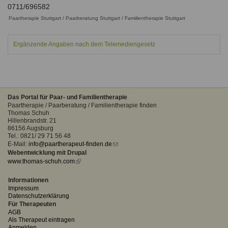
Ausbildungsinstitute
0711/696582
Sitemap
Formular zur Registrierung
Familienthemen
Qualitätssicherung
Paartherapie Stuttgart / Paarberatung Stuttgart / Familientherapie Stuttgart
Fortbildungen
Links
Qualität unserer Therapeuten
Information über Qualifikation
Systemischer Ansatz
Ergänzende Angaben nach dem Telemediengesetz
Liste der Fachverbände
Benutzername
*
Veranstaltungen
Das Portal für Paar- und Familientherapie
Seminare und Kurse
Paartherapie / Paarberatung / Familientherapie finden
Passwort
*
Thomas Schuh
Fortbildungen
Hillenbrandstr. 21
86156 Augsburg
vergessen?
Tel.: 0821/ 29 71 56 48
Anmelden
E-Mail:
info@paartherapeut-finden.de
(link
Webentwicklung mit Drupal
sends
www.thomas-schuh.com
(link
e-
is
mail)
external)
Informationen
Impressum
Datenschutzerklärung
Für Therapeuten
AGB
Als Therapeut eintragen
Anmelden