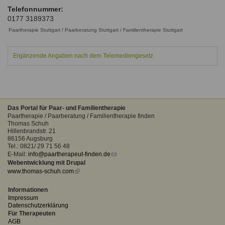
Ausbildungsinstitute
Telefonnummer:
Sitemap
Formular zur Registrierung
Familienthemen
Qualitätssicherung
0177 3189373
Fortbildungen
Links
Paartherapie Stuttgart / Paarberatung Stuttgart / Familientherapie Stuttgart
Qualität unserer Therapeuten
Information über Qualifikation
Systemischer Ansatz
Liste der Fachverbände
Ergänzende Angaben nach dem Telemediengesetz
Benutzername
*
Veranstaltungen
Seminare und Kurse
Passwort
*
Das Portal für Paar- und Familientherapie
Fortbildungen
Paartherapie / Paarberatung / Familientherapie finden
Thomas Schuh
vergessen?
Hillenbrandstr. 21
86156 Augsburg
Anmelden
Tel.: 0821/ 29 71 56 48
E-Mail:
info@paartherapeut-finden.de
(link
Webentwicklung mit Drupal
sends
www.thomas-schuh.com
(link
e-
is
mail)
external)
Informationen
Impressum
Datenschutzerklärung
Für Therapeuten
AGB