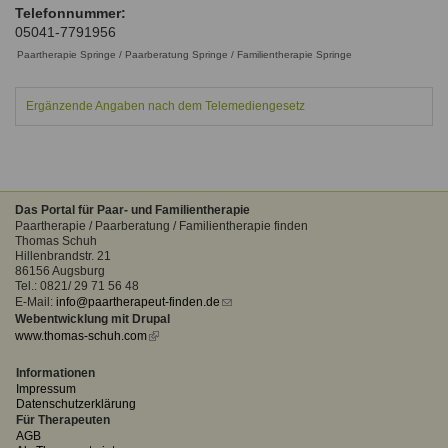
Ausbildungsinstitute
Telefonnummer:
Sitemap
Formular zur Registrierung
Familienthemen
05041-7791956
Qualitätssicherung
Fortbildungen
Links
Paartherapie Springe / Paarberatung Springe / Familientherapie Springe
Qualität unserer Therapeuten
Information über Qualifikation
Systemischer Ansatz
Liste der Fachverbände
Ergänzende Angaben nach dem Telemediengesetz
Benutzername
*
Veranstaltungen
Seminare und Kurse
Passwort
*
Das Portal für Paar- und Familientherapie
Fortbildungen
Paartherapie / Paarberatung / Familientherapie finden
Thomas Schuh
Hillenbrandstr. 21
vergessen?
86156 Augsburg
Anmelden
Tel.: 0821/ 29 71 56 48
E-Mail:
info@paartherapeut-finden.de
(link
Webentwicklung mit Drupal
sends
www.thomas-schuh.com
(link
e-
is
mail)
external)
Informationen
Impressum
Datenschutzerklärung
Für Therapeuten
AGB