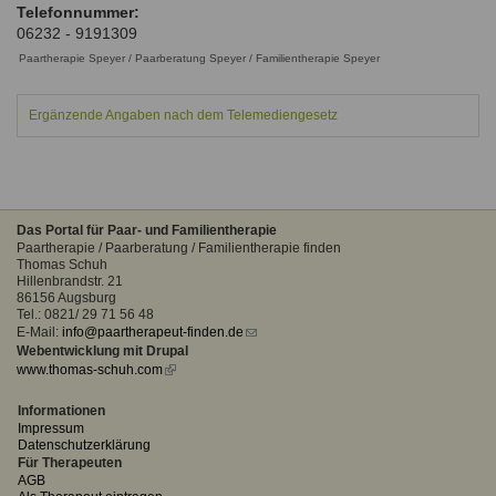
Telefonnummer:
Ausbildungsinstitute
Sitemap
Formular zur Registrierung
Familienthemen
06232 - 9191309
Qualitätssicherung
Fortbildungen
Links
Paartherapie Speyer / Paarberatung Speyer / Familientherapie Speyer
Qualität unserer Therapeuten
Information über Qualifikation
Systemischer Ansatz
Liste der Fachverbände
Ergänzende Angaben nach dem Telemediengesetz
Benutzername
*
Veranstaltungen
Seminare und Kurse
Das Portal für Paar- und Familientherapie
Passwort
*
Fortbildungen
Paartherapie / Paarberatung / Familientherapie finden
Thomas Schuh
Hillenbrandstr. 21
vergessen?
86156 Augsburg
Anmelden
Tel.: 0821/ 29 71 56 48
E-Mail:
info@paartherapeut-finden.de
(link
Webentwicklung mit Drupal
sends
www.thomas-schuh.com
(link
e-
is
mail)
external)
Informationen
Impressum
Datenschutzerklärung
Für Therapeuten
AGB