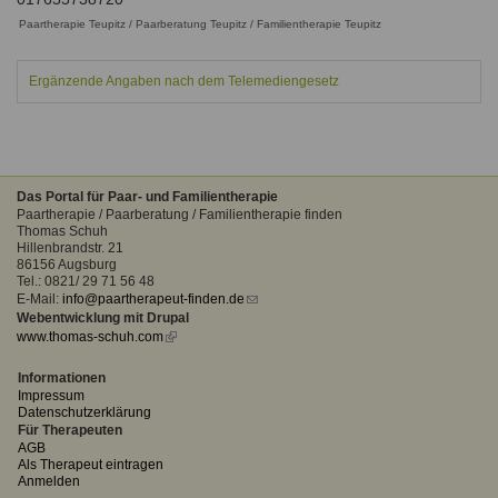
Ausbildungsinstitute
Sitemap
Paartherapie Teupitz / Paarberatung Teupitz / Familientherapie Teupitz
Formular zur Registrierung
Familienthemen
Qualitätssicherung
Fortbildungen
Links
Qualität unserer Therapeuten
Information über Qualifikation
Ergänzende Angaben nach dem Telemediengesetz
Systemischer Ansatz
Liste der Fachverbände
Benutzername
*
Veranstaltungen
Das Portal für Paar- und Familientherapie
Seminare und Kurse
Paartherapie / Paarberatung / Familientherapie finden
Thomas Schuh
Passwort
*
Fortbildungen
Hillenbrandstr. 21
86156 Augsburg
Tel.: 0821/ 29 71 56 48
vergessen?
E-Mail:
info@paartherapeut-finden.de
(link
Anmelden
Webentwicklung mit Drupal
sends
www.thomas-schuh.com
(link
e-
is
mail)
external)
Informationen
Impressum
Datenschutzerklärung
Für Therapeuten
AGB
Als Therapeut eintragen
Anmelden