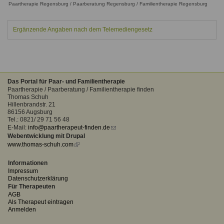
Paartherapie Regensburg / Paarberatung Regensburg / Familientherapie Regensburg
Ausbildungsinstitute
Sitemap
Formular zur Registrierung
Familienthemen
Qualitätssicherung
Fortbildungen
Links
Ergänzende Angaben nach dem Telemediengesetz
Qualität unserer Therapeuten
Information über Qualifikation
Systemischer Ansatz
Liste der Fachverbände
Benutzername
*
Veranstaltungen
Das Portal für Paar- und Familientherapie
Paartherapie / Paarberatung / Familientherapie finden
Seminare und Kurse
Thomas Schuh
Passwort
*
Hillenbrandstr. 21
Fortbildungen
86156 Augsburg
Tel.: 0821/ 29 71 56 48
E-Mail:
info@paartherapeut-finden.de
(link
vergessen?
Webentwicklung mit Drupal
sends
Anmelden
www.thomas-schuh.com
(link
e-
is
mail)
external)
Informationen
Impressum
Datenschutzerklärung
Für Therapeuten
AGB
Als Therapeut eintragen
Anmelden