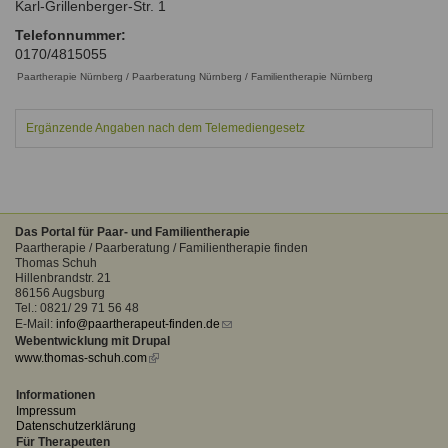
Karl-Grillenberger-Str. 1
Ausbildungsinstitute
Sitemap
Formular zur Registrierung
Familienthemen
Qualitätssicherung
Telefonnummer:
Fortbildungen
0170/4815055
Links
Qualität unserer Therapeuten
Information über Qualifikation
Paartherapie Nürnberg / Paarberatung Nürnberg / Familientherapie Nürnberg
Systemischer Ansatz
Liste der Fachverbände
Ergänzende Angaben nach dem Telemediengesetz
Benutzername
*
Veranstaltungen
Seminare und Kurse
Passwort
*
Fortbildungen
Das Portal für Paar- und Familientherapie
Paartherapie / Paarberatung / Familientherapie finden
vergessen?
Thomas Schuh
Hillenbrandstr. 21
Anmelden
86156 Augsburg
Tel.: 0821/ 29 71 56 48
E-Mail:
info@paartherapeut-finden.de
(link
Webentwicklung mit Drupal
sends
www.thomas-schuh.com
(link
e-
is
mail)
external)
Informationen
Impressum
Datenschutzerklärung
Für Therapeuten