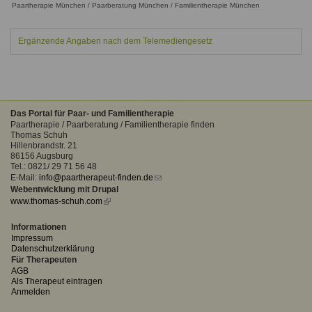
Paartherapie München / Paarberatung München / Familientherapie München
Ausbildungsinstitute
Sitemap
Formular zur Registrierung
Familienthemen
Qualitätssicherung
Fortbildungen
Links
Ergänzende Angaben nach dem Telemediengesetz
Qualität unserer Therapeuten
Information über Qualifikation
Systemischer Ansatz
Liste der Fachverbände
Benutzername
*
Veranstaltungen
Das Portal für Paar- und Familientherapie
Paartherapie / Paarberatung / Familientherapie finden
Seminare und Kurse
Thomas Schuh
Passwort
*
Hillenbrandstr. 21
Fortbildungen
86156 Augsburg
Tel.: 0821/ 29 71 56 48
E-Mail:
info@paartherapeut-finden.de
(link
vergessen?
Webentwicklung mit Drupal
sends
Anmelden
www.thomas-schuh.com
(link
e-
is
mail)
external)
Informationen
Impressum
Datenschutzerklärung
Für Therapeuten
AGB
Als Therapeut eintragen
Anmelden